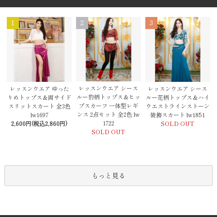
1
2
3
レッスンウエア シース
レッスンウエア ゆった
レッスンウエア シース
ルー豹柄トップス＆ヒッ
りめトップス＆両サイド
ルー花柄トップス＆ハイ
プスカーフ 一体型レギ
スリットスカート 全3色
ウエストラインストーン
ンス 2点セット 全2色 lw
lw1697
装飾スカート lw1851
1722
2,600円(税込2,860円)
SOLD OUT
SOLD OUT
もっと見る