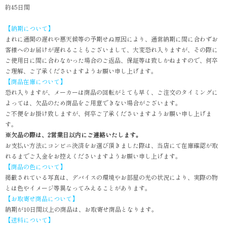
約45日間
【納期について】
まれに通関の遅れや悪天候等の予期せぬ原因により、通常納期に間に合わずお
客様へのお届けが遅れることもございまして、大変恐れ入りますが、その際に
ご使用日に間に合わなかった場合のご返品、保証等は致しかねますので、何卒
ご理解、ご了承くださいますようお願い申し上げます。
【商品在庫について】
恐れ入りますが、メーカーは商品の回転がとても早く、ご注文のタイミングに
よっては、欠品のため商品をご用意できない場合がございます。
ご不便をお掛け致しますが、何卒ご了承くださいますようお願い申し上げま
す。
※欠品の際は、2営業日以内にご連絡いたします。
お支払い方法にコンビニ決済をお選び頂きました際は、当店にて在庫確認が取
れるまでご入金をお控えくださいますようお願い申し上げます。
【商品の色について】
掲載されている写真は、デバイスの環境やお部屋の光の状況により、実際の物
とは色やイメージ等異なってみえることがあります。
【お取寄せ商品について】
納期が10日間以上の商品は、お取寄せ商品となります。
【送料について】