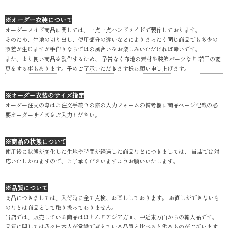
※オーダー衣装について
オーダーメイド商品に関しては、一点一点ハンドメイドで製作しております。
そのため、生地の切り出し、使用部分の違いなどによりまったく同じ商品でも多少の
誤差が生じますが手作りならではの風合いをお楽しみいただければ幸いです。
また、より良い商品を製作するため、 予告なく布地の素材や装飾パーツなど 若干の変
更をする事もあります。予めご了承いただきます様お願い申し上げます。
※オーダー衣装のサイズ指定
オーダー注文の際はご注文手続きの際の入力フォームの備考欄に商品ページ記載の必
要オーダーサイズをご入力ください。
※商品の状態について
使用後に状態が変化した生地や時間が経過した商品などにつきましては、 当店では対
応いたしかねますので、ご了承くださいますようお願いいたします。
※品質について
商品につきましては、入荷時に全て点検、お直ししております。 お直しができないも
のなどは商品として取り扱っておりません。
当店では、販売している商品はほとんどアジア方面、中近東方面からの輸入品です。
品質に関しては我々日本人が常識で考えている品質と比べると劣るものがございます