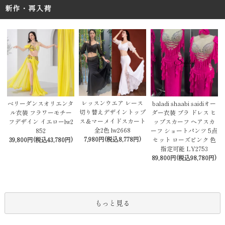
新作・再入荷
レッスンウエア レース
baladi shaabi saidiオー
ベリーダンスオリエンタ
切り替えデザイントップ
ダー衣装 ブラ ドレス ヒ
ル衣装 フラワーモチー
ス＆マーメイドスカート
ップスカーフ ヘアスカ
フデザイン イエローlw2
全2色 lw2668
ーフ ショートパンツ 5点
852
7,980円(税込8,778円)
セット ローズピンク 色
39,800円(税込43,780円)
指定可能 LY2753
89,800円(税込98,780円)
もっと見る