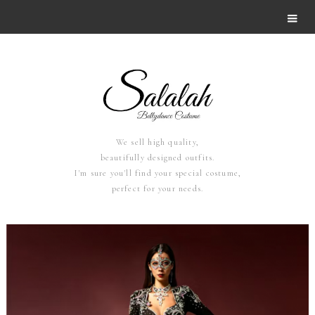
We sell high quality,
beautifully designed outfits.
I'm sure you'll find your special costume,
perfect for your needs.