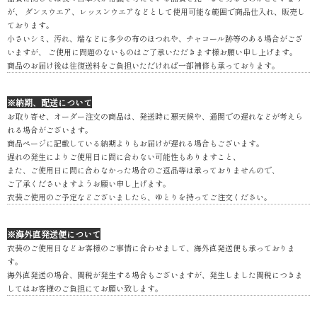
が、 ダンスウエア、レッスンウエアなどとして使用可能な範囲で商品仕入れ、販売し
ております。
小さいシミ、汚れ、端などに多少の布のほつれや、チャコール跡等のある場合がござ
いますが、 ご使用に問題のないものはご了承いただきます様お願い申し上げます。
商品のお届け後は往復送料をご負担いただければ一部補修も承っております。
※納期、配送について
お取り寄せ、オーダー注文の商品は、発送時に悪天候や、通関での遅れなどが考えら
れる場合がございます。
商品ページに記載している納期よりもお届けが遅れる場合もございます。
遅れの発生によりご使用日に間に合わない可能性もありますこと、
また、ご使用日に間に合わなかった場合のご返品等は承っておりませんので、
ご了承くださいますようお願い申し上げます。
衣装ご使用のご予定などございましたら、ゆとりを持ってご注文ください。
※海外直発送便について
衣装のご使用日などお客様のご事情に合わせまして、海外直発送便も承っておりま
す。
海外直発送の場合、関税が発生する場合もございますが、発生しました関税につきま
してはお客様のご負担にてお願い致します。