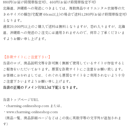
880円(お届け時間帯指定可)、460円(お届け時間帯指定不可)
北海道、沖縄県への発送につきましては、複数商品やオリエンタル衣装等の大
きめサイズの梱包(宅配便 60cm以上)の場合で送料1,280円(お届け時間帯指定可)
となります。
通常20,000円以上のご購入で送料は無料となりますが、恐れ入りますが、北海
道、沖縄県への発送のご注文には適用されませんので、何卒ご了承くださいま
すようお願い申し上げます。
【詐欺サイトにご注意下さい】
当店のロゴ、商品説明文等を許可無く無断で使用しているサイトが存在すると
ご報告をいただいております。悪質な詐欺サイトにご注意をお願い致します。
お客様におかれましては、くれぐれも悪質なサイトをご利用されないよう十分
ご注意下さいますようお願い申し上げます。
当店の正規のドメイン(URL)は下記となります。
当店トップページURL
・charming-onlineshop.com または、
・www.charming-onlineshop.com
（商品一覧、商品詳細ページなどはこの後に英数字等の文字列が追加されま
す）