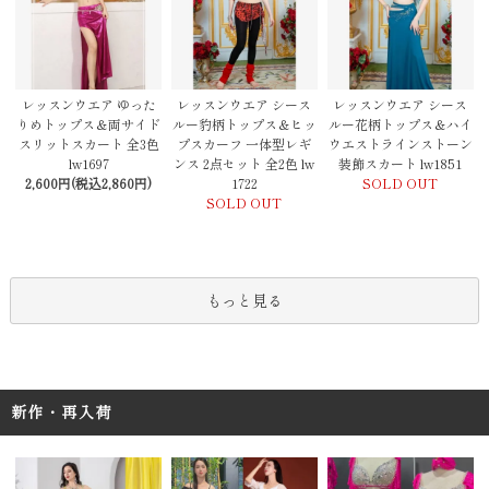
レッスンウエア シース
レッスンウエア ゆった
レッスンウエア シース
ルー豹柄トップス＆ヒッ
りめトップス＆両サイド
ルー花柄トップス＆ハイ
プスカーフ 一体型レギ
スリットスカート 全3色
ウエストラインストーン
ンス 2点セット 全2色 lw
lw1697
装飾スカート lw1851
1722
2,600円(税込2,860円)
SOLD OUT
SOLD OUT
もっと見る
新作・再入荷