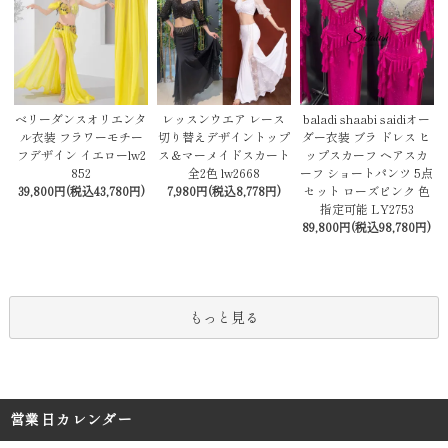
レッスンウエア レース
baladi shaabi saidiオー
ベリーダンスオリエンタ
切り替えデザイントップ
ダー衣装 ブラ ドレス ヒ
ル衣装 フラワーモチー
ス＆マーメイドスカート
ップスカーフ ヘアスカ
フデザイン イエローlw2
全2色 lw2668
ーフ ショートパンツ 5点
852
7,980円(税込8,778円)
セット ローズピンク 色
39,800円(税込43,780円)
指定可能 LY2753
89,800円(税込98,780円)
もっと見る
営業日カレンダー