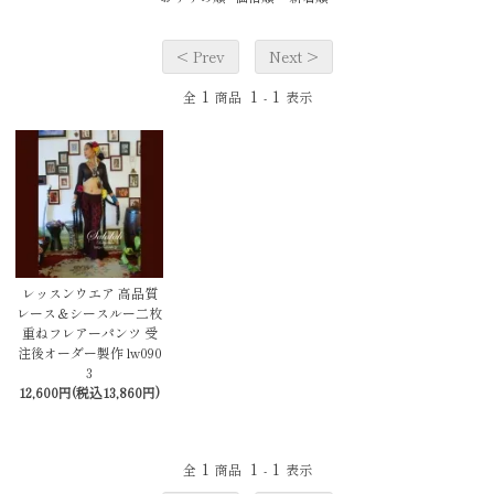
< Prev
Next >
1
1
1
全
商品
-
表示
レッスンウエア 高品質
レース＆シースルー二枚
重ねフレアーパンツ 受
注後オーダー製作 lw090
3
12,600円(税込13,860円)
1
1
1
全
商品
-
表示