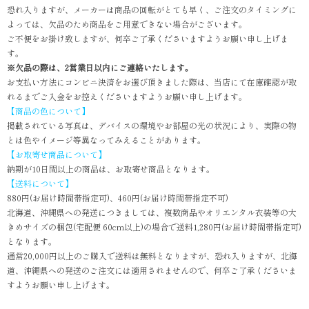
恐れ入りますが、メーカーは商品の回転がとても早く、ご注文のタイミングに
よっては、欠品のため商品をご用意できない場合がございます。
ご不便をお掛け致しますが、何卒ご了承くださいますようお願い申し上げま
す。
※欠品の際は、2営業日以内にご連絡いたします。
お支払い方法にコンビニ決済をお選び頂きました際は、当店にて在庫確認が取
れるまでご入金をお控えくださいますようお願い申し上げます。
【商品の色について】
掲載されている写真は、デバイスの環境やお部屋の光の状況により、実際の物
とは色やイメージ等異なってみえることがあります。
【お取寄せ商品について】
納期が10日間以上の商品は、お取寄せ商品となります。
【送料について】
880円(お届け時間帯指定可)、460円(お届け時間帯指定不可)
北海道、沖縄県への発送につきましては、複数商品やオリエンタル衣装等の大
きめサイズの梱包(宅配便 60cm以上)の場合で送料1,280円(お届け時間帯指定可)
となります。
通常20,000円以上のご購入で送料は無料となりますが、恐れ入りますが、北海
道、沖縄県への発送のご注文には適用されませんので、何卒ご了承くださいま
すようお願い申し上げます。