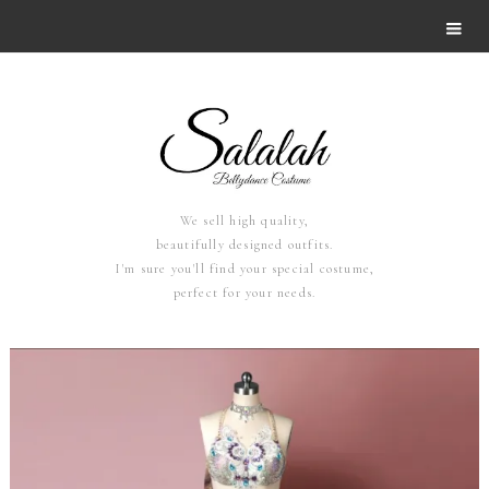
We sell high quality,
beautifully designed outfits.
I'm sure you'll find your special costume,
perfect for your needs.