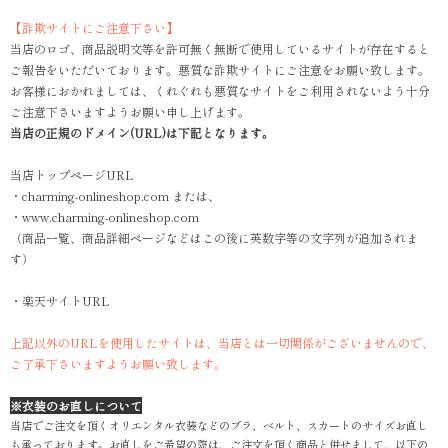
【詐欺サイトにご注意下さい】
当店のロゴ、商品説明文等を許可無く無断で使用しているサイトが存在すると
ご報告をいただいております。悪質な詐欺サイトにご注意をお願い致します。
お客様におかれましては、くれぐれも悪質なサイトをご利用されないよう十分
ご注意下さいますようお願い申し上げます。
当店の正規のドメイン(URL)は下記となります。
当店トップページURL
・charming-onlineshop.com または、
・www.charming-onlineshop.com
（商品一覧、商品詳細ページなどはこの後に英数字等の文字列が追加されま
す）
・楽天サイトURL
上記以外のURLを使用したサイトは、当店とは一切関係がございませんので、
ご了承下さいますようお願い致します。
※衣装のお直しについて
当店でご注文を頂くオリエンタル衣装などのブラ、ベルト、スカートのサイズお直し
も承っております。お直しをご希望の際は、ご注文を頂く商品と併せまして、以下の