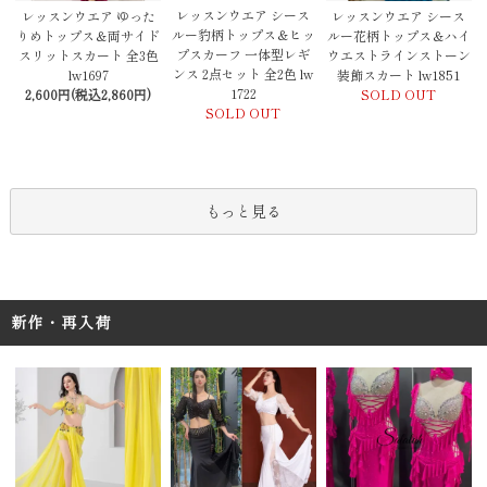
レッスンウエア シース
レッスンウエア ゆった
レッスンウエア シース
ルー豹柄トップス＆ヒッ
りめトップス＆両サイド
ルー花柄トップス＆ハイ
プスカーフ 一体型レギ
スリットスカート 全3色
ウエストラインストーン
ンス 2点セット 全2色 lw
lw1697
装飾スカート lw1851
1722
2,600円(税込2,860円)
SOLD OUT
SOLD OUT
もっと見る
新作・再入荷