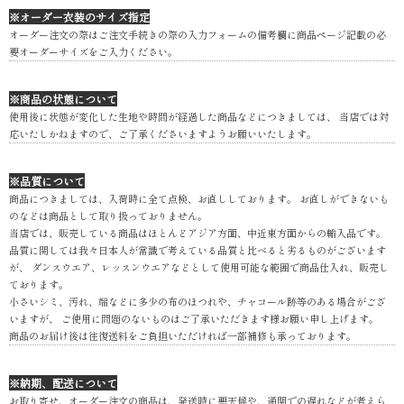
※オーダー衣装のサイズ指定
オーダー注文の際はご注文手続きの際の入力フォームの備考欄に商品ページ記載の必
要オーダーサイズをご入力ください。
※商品の状態について
使用後に状態が変化した生地や時間が経過した商品などにつきましては、 当店では対
応いたしかねますので、ご了承くださいますようお願いいたします。
※品質について
商品につきましては、入荷時に全て点検、お直ししております。 お直しができないも
のなどは商品として取り扱っておりません。
当店では、販売している商品はほとんどアジア方面、中近東方面からの輸入品です。
品質に関しては我々日本人が常識で考えている品質と比べると劣るものがございます
が、 ダンスウエア、レッスンウエアなどとして使用可能な範囲で商品仕入れ、販売し
ております。
小さいシミ、汚れ、端などに多少の布のほつれや、チャコール跡等のある場合がござ
いますが、 ご使用に問題のないものはご了承いただきます様お願い申し上げます。
商品のお届け後は往復送料をご負担いただければ一部補修も承っております。
※納期、配送について
お取り寄せ、オーダー注文の商品は、発送時に悪天候や、通関での遅れなどが考えら