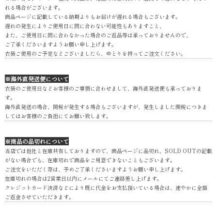
れる場合がございます。
商品ページに記載している納期よりもお届けが遅れる場合もございます。
遅れの発生によりご使用日に間に合わない可能性もありますこと、
また、ご使用日に間に合わなかった場合のご返品等は承っておりませんので、
ご了承くださいますようお願い申し上げます。
衣装ご使用のご予定などございましたら、ゆとりを持ってご注文ください。
※海外直発送便について
衣装のご使用日などお客様のご事情に合わせまして、海外直発送便も承っておりま
す。
海外直発送の場合、関税が発生する場合もございますが、発生しました関税につきま
してはお客様のご負担にてお願い致します。
※商品の品切れについて
当店では他社と在庫共有しておりますので、商品ページに品切れ、SOLD OUTの記載
がない場合でも、在庫切れで商品をご用意できないこともございます。
ご注文をいただく際は、予めご了承くださいますようお願い申し上げます。
在庫切れの場合は2営業日以内にメールにてご連絡差し上げます。
クレジットカード決済などにより既に代金をお支払頂いている場合は、速やかに全額
ご返金させていただきます。