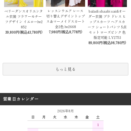
レッスンウエア レース
baladi shaabi saidiオー
ベリーダンスオリエンタ
切り替えデザイントップ
ダー衣装 ブラ ドレス ヒ
ル衣装 フラワーモチー
ス＆マーメイドスカート
ップスカーフ ヘアスカ
フデザイン イエローlw2
全2色 lw2668
ーフ ショートパンツ 5点
852
7,980円(税込8,778円)
セット ローズピンク 色
39,800円(税込43,780円)
指定可能 LY2753
89,800円(税込98,780円)
もっと見る
営業日カレンダー
2026年8月
日
月
火
水
木
金
土
1