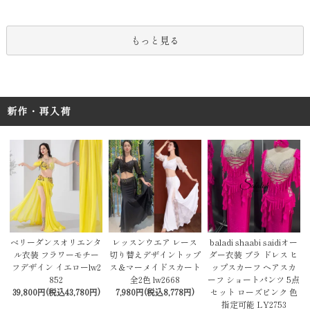
もっと見る
新作・再入荷
レッスンウエア レース
baladi shaabi saidiオー
ベリーダンスオリエンタ
切り替えデザイントップ
ダー衣装 ブラ ドレス ヒ
ル衣装 フラワーモチー
ス＆マーメイドスカート
ップスカーフ ヘアスカ
フデザイン イエローlw2
全2色 lw2668
ーフ ショートパンツ 5点
852
7,980円(税込8,778円)
セット ローズピンク 色
39,800円(税込43,780円)
指定可能 LY2753