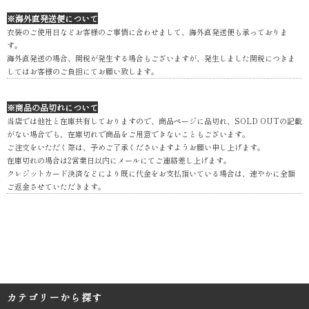
※海外直発送便について
衣装のご使用日などお客様のご事情に合わせまして、海外直発送便も承っておりま
す。
海外直発送の場合、関税が発生する場合もございますが、発生しました関税につきま
してはお客様のご負担にてお願い致します。
※商品の品切れについて
当店では他社と在庫共有しておりますので、商品ページに品切れ、SOLD OUTの記載
がない場合でも、在庫切れで商品をご用意できないこともございます。
ご注文をいただく際は、予めご了承くださいますようお願い申し上げます。
在庫切れの場合は2営業日以内にメールにてご連絡差し上げます。
クレジットカード決済などにより既に代金をお支払頂いている場合は、速やかに全額
ご返金させていただきます。
カテゴリーから探す