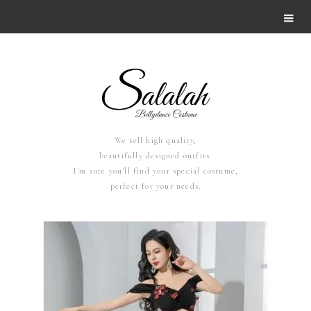
We sell high quality,
beautifully designed outfits.
I'm sure you'll find your special costume,
perfect for your needs.