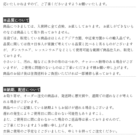
応いたしかねますので、ご了承くださいますようお願いいたします。
※品質について
商品につきましては、入荷時に全て点検、お直ししております。 お直しができないも
のなどは商品として取り扱っておりません。
当店では、販売している商品はほとんどアジア方面、中近東方面からの輸入品です。
品質に関しては我々日本人が常識で考えている品質と比べると劣るものがございます
が、 ダンスウエア、レッスンウエアなどとして使用可能な範囲で商品仕入れ、販売し
ております。
小さいシミ、汚れ、端などに多少の布のほつれや、チャコール跡等のある場合がござ
いますが、 ご使用に問題のないものはご了承いただきます様お願い申し上げます。
商品のお届け後は往復送料をご負担いただければ一部補修も承っております。
※納期、配送について
お取り寄せ、オーダー注文の商品は、発送時に悪天候や、通関での遅れなどが考えら
れる場合がございます。
商品ページに記載している納期よりもお届けが遅れる場合もございます。
遅れの発生によりご使用日に間に合わない可能性もありますこと、
また、ご使用日に間に合わなかった場合のご返品等は承っておりませんので、
ご了承くださいますようお願い申し上げます。
衣装ご使用のご予定などございましたら、ゆとりを持ってご注文ください。