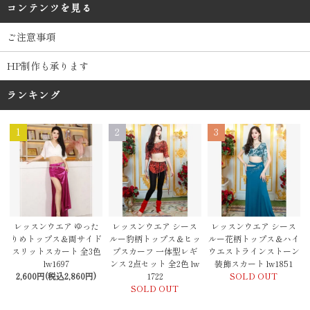
コンテンツを見る
ご注意事項
HP制作も承ります
ランキング
1
2
3
レッスンウエア シース
レッスンウエア ゆった
レッスンウエア シース
ルー豹柄トップス＆ヒッ
りめトップス＆両サイド
ルー花柄トップス＆ハイ
プスカーフ 一体型レギ
スリットスカート 全3色
ウエストラインストーン
ンス 2点セット 全2色 lw
lw1697
装飾スカート lw1851
1722
2,600円(税込2,860円)
SOLD OUT
SOLD OUT