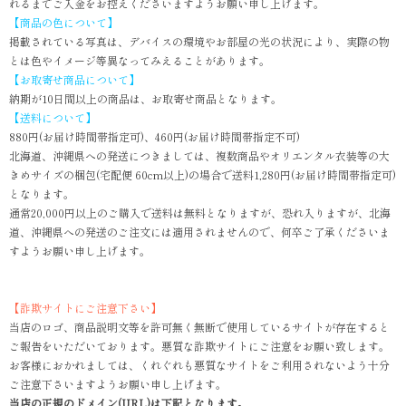
れるまでご入金をお控えくださいますようお願い申し上げます。
【商品の色について】
掲載されている写真は、デバイスの環境やお部屋の光の状況により、実際の物
とは色やイメージ等異なってみえることがあります。
【お取寄せ商品について】
納期が10日間以上の商品は、お取寄せ商品となります。
【送料について】
880円(お届け時間帯指定可)、460円(お届け時間帯指定不可)
北海道、沖縄県への発送につきましては、複数商品やオリエンタル衣装等の大
きめサイズの梱包(宅配便 60cm以上)の場合で送料1,280円(お届け時間帯指定可)
となります。
通常20,000円以上のご購入で送料は無料となりますが、恐れ入りますが、北海
道、沖縄県への発送のご注文には適用されませんので、何卒ご了承くださいま
すようお願い申し上げます。
【詐欺サイトにご注意下さい】
当店のロゴ、商品説明文等を許可無く無断で使用しているサイトが存在すると
ご報告をいただいております。悪質な詐欺サイトにご注意をお願い致します。
お客様におかれましては、くれぐれも悪質なサイトをご利用されないよう十分
ご注意下さいますようお願い申し上げます。
当店の正規のドメイン(URL)は下記となります。