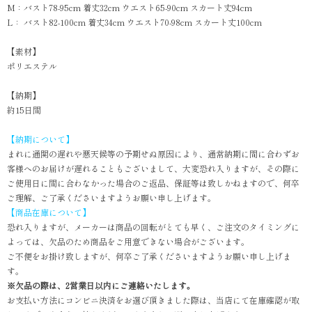
M：バスト78-95cm 着丈32cm ウエスト65-90cm スカート丈94cm
L： バスト82-100cm 着丈34cm ウエスト70-98cm スカート丈100cm
【素材】
ポリエステル
【納期】
約15日間
【納期について】
まれに通関の遅れや悪天候等の予期せぬ原因により、通常納期に間に合わずお
客様へのお届けが遅れることもございまして、大変恐れ入りますが、その際に
ご使用日に間に合わなかった場合のご返品、保証等は致しかねますので、何卒
ご理解、ご了承くださいますようお願い申し上げます。
【商品在庫について】
恐れ入りますが、メーカーは商品の回転がとても早く、ご注文のタイミングに
よっては、欠品のため商品をご用意できない場合がございます。
ご不便をお掛け致しますが、何卒ご了承くださいますようお願い申し上げま
す。
※欠品の際は、2営業日以内にご連絡いたします。
お支払い方法にコンビニ決済をお選び頂きました際は、当店にて在庫確認が取