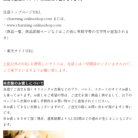
当店トップページURL
・charming-onlineshop.com または、
・www.charming-onlineshop.com
（商品一覧、商品詳細ページなどはこの後に英数字等の文字列が追加されま
す）
・楽天サイトURL
上記以外のURLを使用したサイトは、当店とは一切関係がございませんので、
ご了承下さいますようお願い致します。
※衣装のお直しについて
当店でご注文を頂くオリエンタル衣装などのブラ、ベルト、スカートのサイズお直し
も承っております。お直しをご希望の際は、ご注文を頂く商品と併せまして、以下の
ページから衣装のお直し手数料をお買い物かごに追加されてください。
※お直しできない衣装もございますので、ご注文の前にお問い合わせ頂けますと幸い
です。
※お直しをさせて頂く場合、通常納期よりも1-3日間ほどの遅れが生じることもござい
ます。