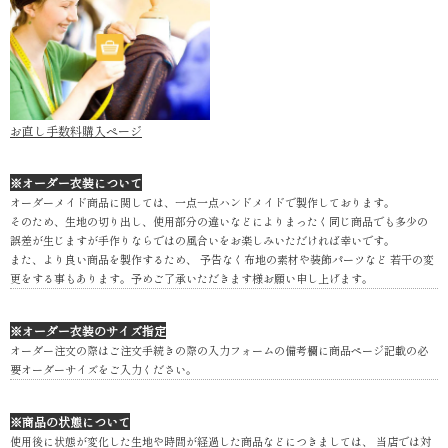
お直し手数料購入ページ
※オーダー衣装について
オーダーメイド商品に関しては、一点一点ハンドメイドで製作しております。
そのため、生地の切り出し、使用部分の違いなどによりまったく同じ商品でも多少の
誤差が生じますが手作りならではの風合いをお楽しみいただければ幸いです。
また、より良い商品を製作するため、 予告なく布地の素材や装飾パーツなど 若干の変
更をする事もあります。予めご了承いただきます様お願い申し上げます。
※オーダー衣装のサイズ指定
オーダー注文の際はご注文手続きの際の入力フォームの備考欄に商品ページ記載の必
要オーダーサイズをご入力ください。
※商品の状態について
使用後に状態が変化した生地や時間が経過した商品などにつきましては、 当店では対