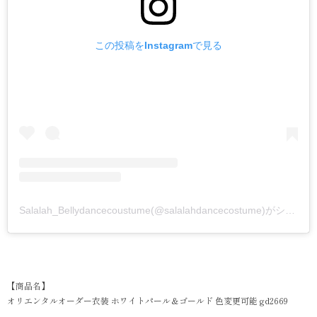
この投稿をInstagramで見る
Salalah_Bellydancecoustume(@salalahdancecostume)がシェアした投稿
【商品名】
オリエンタルオーダー衣装 ホワイトパール＆ゴールド 色変更可能 gd2669