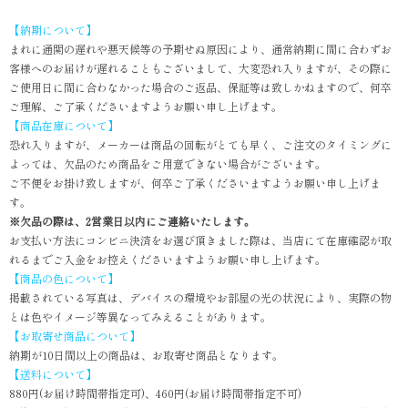
【納期について】
まれに通関の遅れや悪天候等の予期せぬ原因により、通常納期に間に合わずお
客様へのお届けが遅れることもございまして、大変恐れ入りますが、その際に
ご使用日に間に合わなかった場合のご返品、保証等は致しかねますので、何卒
ご理解、ご了承くださいますようお願い申し上げます。
【商品在庫について】
恐れ入りますが、メーカーは商品の回転がとても早く、ご注文のタイミングに
よっては、欠品のため商品をご用意できない場合がございます。
ご不便をお掛け致しますが、何卒ご了承くださいますようお願い申し上げま
す。
※欠品の際は、2営業日以内にご連絡いたします。
お支払い方法にコンビニ決済をお選び頂きました際は、当店にて在庫確認が取
れるまでご入金をお控えくださいますようお願い申し上げます。
【商品の色について】
掲載されている写真は、デバイスの環境やお部屋の光の状況により、実際の物
とは色やイメージ等異なってみえることがあります。
【お取寄せ商品について】
納期が10日間以上の商品は、お取寄せ商品となります。
【送料について】
880円(お届け時間帯指定可)、460円(お届け時間帯指定不可)