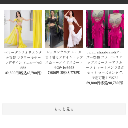
レッスンウエア レース
baladi shaabi saidiオー
ベリーダンスオリエンタ
切り替えデザイントップ
ダー衣装 ブラ ドレス ヒ
ル衣装 フラワーモチー
ス＆マーメイドスカート
ップスカーフ ヘアスカ
フデザイン イエローlw2
全2色 lw2668
ーフ ショートパンツ 5点
852
7,980円(税込8,778円)
セット ローズピンク 色
39,800円(税込43,780円)
指定可能 LY2753
89,800円(税込98,780円)
もっと見る