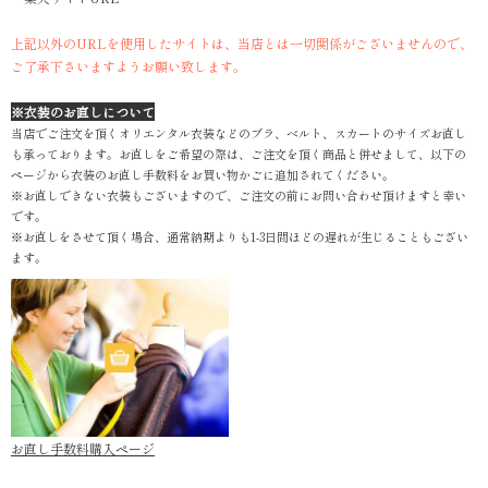
上記以外のURLを使用したサイトは、当店とは一切関係がございませんので、
ご了承下さいますようお願い致します。
※衣装のお直しについて
当店でご注文を頂くオリエンタル衣装などのブラ、ベルト、スカートのサイズお直し
も承っております。お直しをご希望の際は、ご注文を頂く商品と併せまして、以下の
ページから衣装のお直し手数料をお買い物かごに追加されてください。
※お直しできない衣装もございますので、ご注文の前にお問い合わせ頂けますと幸い
です。
※お直しをさせて頂く場合、通常納期よりも1-3日間ほどの遅れが生じることもござい
ます。
お直し手数料購入ページ