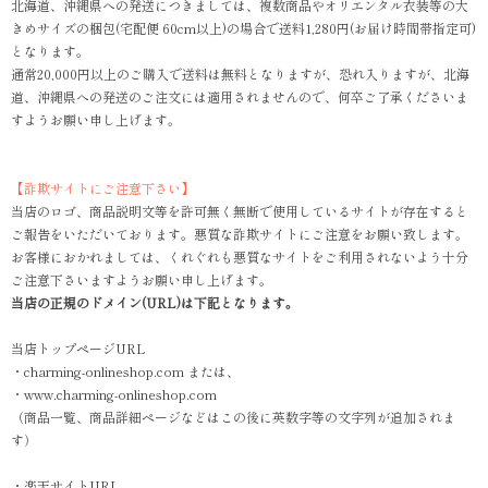
北海道、沖縄県への発送につきましては、複数商品やオリエンタル衣装等の大
きめサイズの梱包(宅配便 60cm以上)の場合で送料1,280円(お届け時間帯指定可)
となります。
通常20,000円以上のご購入で送料は無料となりますが、恐れ入りますが、北海
道、沖縄県への発送のご注文には適用されませんので、何卒ご了承くださいま
すようお願い申し上げます。
【詐欺サイトにご注意下さい】
当店のロゴ、商品説明文等を許可無く無断で使用しているサイトが存在すると
ご報告をいただいております。悪質な詐欺サイトにご注意をお願い致します。
お客様におかれましては、くれぐれも悪質なサイトをご利用されないよう十分
ご注意下さいますようお願い申し上げます。
当店の正規のドメイン(URL)は下記となります。
当店トップページURL
・charming-onlineshop.com または、
・www.charming-onlineshop.com
（商品一覧、商品詳細ページなどはこの後に英数字等の文字列が追加されま
す）
・楽天サイトURL