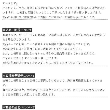
ております。
小さいシミ、汚れ、端などに多少の布のほつれや、チャコール跡等のある場合がござ
いますが、 ご使用に問題のないものはご了承いただきます様お願い申し上げます。
商品のお届け後は往復送料をご負担いただければ一部補修も承っております。
※納期、配送について
お取り寄せ、オーダー注文の商品は、発送時に悪天候や、通関での遅れなどが考えら
れる場合がございます。
商品ページに記載している納期よりもお届けが遅れる場合もございます。
遅れの発生によりご使用日に間に合わない可能性もありますこと、
また、ご使用日に間に合わなかった場合のご返品等は承っておりませんので、
ご了承くださいますようお願い申し上げます。
衣装ご使用のご予定などございましたら、ゆとりを持ってご注文ください。
※海外直発送便について
衣装のご使用日などお客様のご事情に合わせまして、海外直発送便も承っておりま
す。
海外直発送の場合、関税が発生する場合もございますが、発生しました関税につきま
してはお客様のご負担にてお願い致します。
※商品の品切れについて