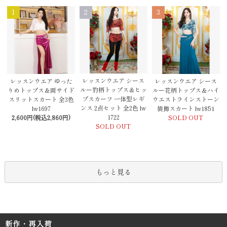
1
2
3
レッスンウエア シース
レッスンウエア ゆった
レッスンウエア シース
ルー豹柄トップス＆ヒッ
りめトップス＆両サイド
ルー花柄トップス＆ハイ
プスカーフ 一体型レギ
スリットスカート 全3色
ウエストラインストーン
ンス 2点セット 全2色 lw
lw1697
装飾スカート lw1851
1722
2,600円(税込2,860円)
SOLD OUT
SOLD OUT
もっと見る
新作・再入荷