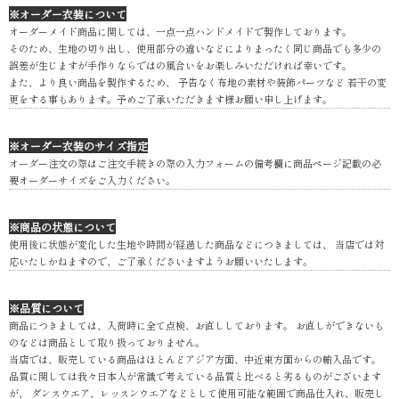
※オーダー衣装について
オーダーメイド商品に関しては、一点一点ハンドメイドで製作しております。
そのため、生地の切り出し、使用部分の違いなどによりまったく同じ商品でも多少の
誤差が生じますが手作りならではの風合いをお楽しみいただければ幸いです。
また、より良い商品を製作するため、 予告なく布地の素材や装飾パーツなど 若干の変
更をする事もあります。予めご了承いただきます様お願い申し上げます。
※オーダー衣装のサイズ指定
オーダー注文の際はご注文手続きの際の入力フォームの備考欄に商品ページ記載の必
要オーダーサイズをご入力ください。
※商品の状態について
使用後に状態が変化した生地や時間が経過した商品などにつきましては、 当店では対
応いたしかねますので、ご了承くださいますようお願いいたします。
※品質について
商品につきましては、入荷時に全て点検、お直ししております。 お直しができないも
のなどは商品として取り扱っておりません。
当店では、販売している商品はほとんどアジア方面、中近東方面からの輸入品です。
品質に関しては我々日本人が常識で考えている品質と比べると劣るものがございます
が、 ダンスウエア、レッスンウエアなどとして使用可能な範囲で商品仕入れ、販売し