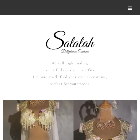
We sell high quality,
beautifully designed outfits.
I'm sure you'll find your special costume,
perfect for your needs.