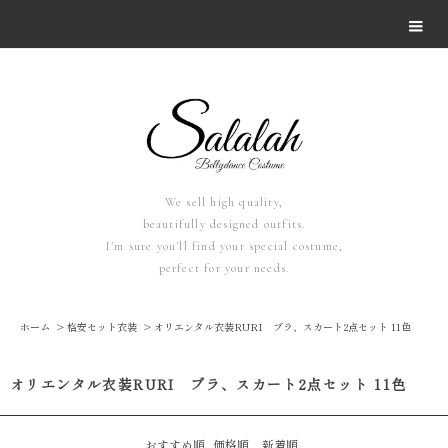
We sell high quality,
beautifully designed outfits.
I'm sure you'll find your special costume,
perfect for your needs.
ホーム
>
格安セット衣装
>
オリエンタル衣装RURI ブラ、スカート2点セット 11色
オリエンタル衣装RURI ブラ、スカート2点セット 11色
おすすめ順
価格順
新着順