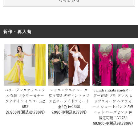
もっと見る
新作・再入荷
レッスンウエア レース
baladi shaabi saidiオー
ベリーダンスオリエンタ
切り替えデザイントップ
ダー衣装 ブラ ドレス ヒ
ル衣装 フラワーモチー
ス＆マーメイドスカート
ップスカーフ ヘアスカ
フデザイン イエローlw2
全2色 lw2668
ーフ ショートパンツ 5点
852
7,980円(税込8,778円)
セット ローズピンク 色
39,800円(税込43,780円)
指定可能 LY2753
89,800円(税込98,780円)