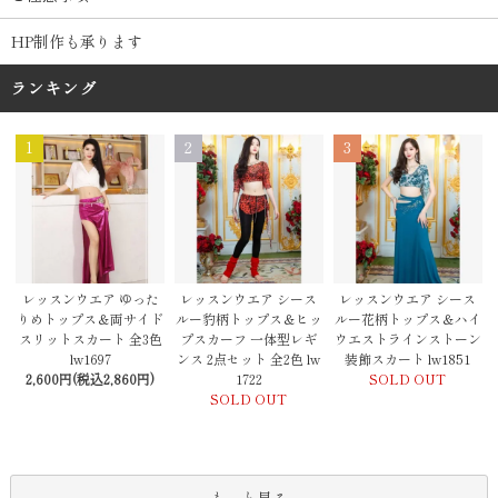
HP制作も承ります
ランキング
1
2
3
レッスンウエア シース
レッスンウエア ゆった
レッスンウエア シース
ルー豹柄トップス＆ヒッ
りめトップス＆両サイド
ルー花柄トップス＆ハイ
プスカーフ 一体型レギ
スリットスカート 全3色
ウエストラインストーン
ンス 2点セット 全2色 lw
lw1697
装飾スカート lw1851
1722
2,600円(税込2,860円)
SOLD OUT
SOLD OUT