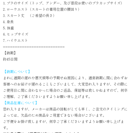
1. ブラのサイズ（トップ、アンダー、及び普段お使いのブラカップサイズ）
2. ローウエスト（スカートの着用位置の腰回り）
3. スカート丈 （ご希望の長さ）
4. 身長
5. 体重
6. ヒップサイズ
7. ハイウエスト
==========================
【納期】
約45日間
【納期について】
まれに通関の遅れや悪天候等の予期せぬ原因により、通常納期に間に合わずお
客様へのお届けが遅れることもございまして、大変恐れ入りますが、その際に
ご使用日に間に合わなかった場合のご返品、保証等は致しかねますので、何卒
ご理解、ご了承くださいますようお願い申し上げます。
【商品在庫について】
恐れ入りますが、メーカーは商品の回転がとても早く、ご注文のタイミングに
よっては、欠品のため商品をご用意できない場合がございます。
ご不便をお掛け致しますが、何卒ご了承くださいますようお願い申し上げま
す。