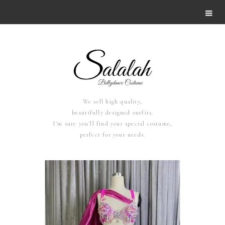
We sell high quality,
beautifully designed outfits.
I'm sure you'll find your special costume,
perfect for your needs.