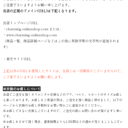
ご注意下さいますようお願い申し上げます。
当店の正規のドメイン(URL)は下記となります。
当店トップページURL
・charming-onlineshop.com または、
・www.charming-onlineshop.com
（商品一覧、商品詳細ページなどはこの後に英数字等の文字列が追加されま
す）
・楽天サイトURL
上記以外のURLを使用したサイトは、当店とは一切関係がございませんので、
ご了承下さいますようお願い致します。
※衣装のお直しについて
当店でご注文を頂くオリエンタル衣装などのブラ、ベルト、スカートのサイズお直し
も承っております。お直しをご希望の際は、ご注文を頂く商品と併せまして、以下の
ページから衣装のお直し手数料をお買い物かごに追加されてください。
※お直しできない衣装もございますので、ご注文の前にお問い合わせ頂けますと幸い
です。
※お直しをさせて頂く場合、通常納期よりも1-3日間ほどの遅れが生じることもござい
ます。