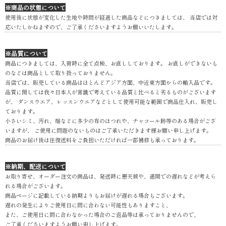
※商品の状態について
使用後に状態が変化した生地や時間が経過した商品などにつきましては、 当店では対
応いたしかねますので、ご了承くださいますようお願いいたします。
※品質について
商品につきましては、入荷時に全て点検、お直ししております。 お直しができないも
のなどは商品として取り扱っておりません。
当店では、販売している商品はほとんどアジア方面、中近東方面からの輸入品です。
品質に関しては我々日本人が常識で考えている品質と比べると劣るものがございます
が、 ダンスウエア、レッスンウエアなどとして使用可能な範囲で商品仕入れ、販売し
ております。
小さいシミ、汚れ、端などに多少の布のほつれや、チャコール跡等のある場合がござ
いますが、 ご使用に問題のないものはご了承いただきます様お願い申し上げます。
商品のお届け後は往復送料をご負担いただければ一部補修も承っております。
※納期、配送について
お取り寄せ、オーダー注文の商品は、発送時に悪天候や、通関での遅れなどが考えら
れる場合がございます。
商品ページに記載している納期よりもお届けが遅れる場合もございます。
遅れの発生によりご使用日に間に合わない可能性もありますこと、
また、ご使用日に間に合わなかった場合のご返品等は承っておりませんので、
ご了承くださいますようお願い申し上げます。