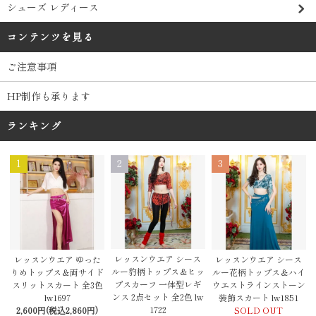
シューズ レディース
コンテンツを見る
ご注意事項
HP制作も承ります
ランキング
1
2
3
レッスンウエア シース
レッスンウエア ゆった
レッスンウエア シース
ルー豹柄トップス＆ヒッ
りめトップス＆両サイド
ルー花柄トップス＆ハイ
プスカーフ 一体型レギ
スリットスカート 全3色
ウエストラインストーン
ンス 2点セット 全2色 lw
lw1697
装飾スカート lw1851
1722
2,600円(税込2,860円)
SOLD OUT