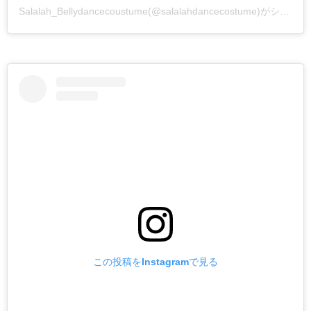
Salalah_Bellydancecoustume(@salalahdancecostume)がシェアした投稿
この投稿をInstagramで見る