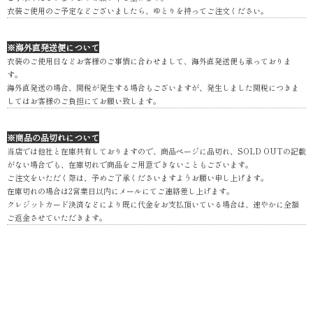
衣装ご使用のご予定などございましたら、ゆとりを持ってご注文ください。
※海外直発送便について
衣装のご使用日などお客様のご事情に合わせまして、海外直発送便も承っておりま
す。
海外直発送の場合、関税が発生する場合もございますが、発生しました関税につきま
してはお客様のご負担にてお願い致します。
※商品の品切れについて
当店では他社と在庫共有しておりますので、商品ページに品切れ、SOLD OUTの記載
がない場合でも、在庫切れで商品をご用意できないこともございます。
ご注文をいただく際は、予めご了承くださいますようお願い申し上げます。
在庫切れの場合は2営業日以内にメールにてご連絡差し上げます。
クレジットカード決済などにより既に代金をお支払頂いている場合は、速やかに全額
ご返金させていただきます。