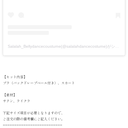
Salalah_Bellydancecoustume(@salalahdancecostume)がシェアした投稿
【セット内容】
ブラ（バックドレープベール付き）、スカート
【素材】
サテン、ライクラ
下記サイズ項目が必要となりますので、
ご注文の際の備考欄にご記入ください。
==========================