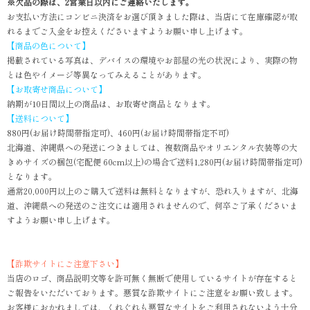
※欠品の際は、2営業日以内にご連絡いたします。
お支払い方法にコンビニ決済をお選び頂きました際は、当店にて在庫確認が取
れるまでご入金をお控えくださいますようお願い申し上げます。
【商品の色について】
掲載されている写真は、デバイスの環境やお部屋の光の状況により、実際の物
とは色やイメージ等異なってみえることがあります。
【お取寄せ商品について】
納期が10日間以上の商品は、お取寄せ商品となります。
【送料について】
880円(お届け時間帯指定可)、460円(お届け時間帯指定不可)
北海道、沖縄県への発送につきましては、複数商品やオリエンタル衣装等の大
きめサイズの梱包(宅配便 60cm以上)の場合で送料1,280円(お届け時間帯指定可)
となります。
通常20,000円以上のご購入で送料は無料となりますが、恐れ入りますが、北海
道、沖縄県への発送のご注文には適用されませんので、何卒ご了承くださいま
すようお願い申し上げます。
【詐欺サイトにご注意下さい】
当店のロゴ、商品説明文等を許可無く無断で使用しているサイトが存在すると
ご報告をいただいております。悪質な詐欺サイトにご注意をお願い致します。
お客様におかれましては、くれぐれも悪質なサイトをご利用されないよう十分