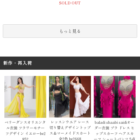
SOLD OUT
もっと見る
新作・再入荷
レッスンウエア レース
baladi shaabi saidiオー
ベリーダンスオリエンタ
切り替えデザイントップ
ダー衣装 ブラ ドレス ヒ
ル衣装 フラワーモチー
ス＆マーメイドスカート
ップスカーフ ヘアスカ
フデザイン イエローlw2
全2色 lw2668
ーフ ショートパンツ 5点
852