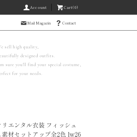
Account
Cart(0)
Mail Magazin
Contact
e sell high quality,
eautifully designed outfits.
'm sure you'll find your special costume,
erfect for your needs.
オリエンタル衣装 フィッシュ
素材セットアップ全2色 lw26