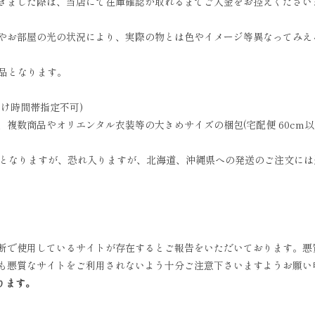
きました際は、当店にて在庫確認が取れるまでご入金をお控えください
やお部屋の光の状況により、実際の物とは色やイメージ等異なってみえ
商品となります。
お届け時間帯指定不可)
数商品やオリエンタル衣装等の大きめサイズの梱包(宅配便 60cm以上)
無料となりますが、恐れ入りますが、北海道、沖縄県への発送のご注文に
断で使用しているサイトが存在するとご報告をいただいております。悪
も悪質なサイトをご利用されないよう十分ご注意下さいますようお願い
ります。