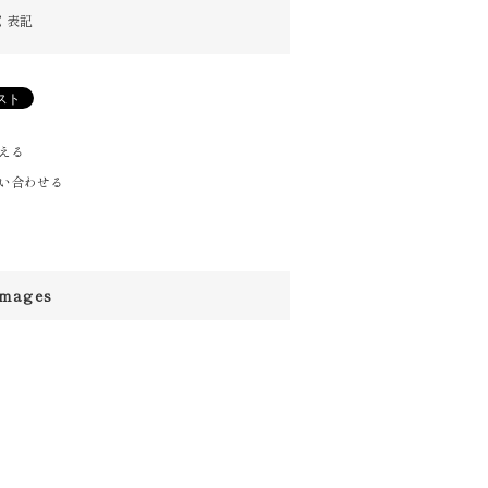
く表記
える
い合わせる
images