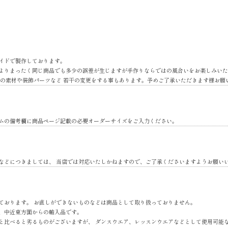
イドで製作しております。
よりまったく同じ商品でも多少の誤差が生じますが手作りならではの風合いをお楽しみいた
地の素材や装飾パーツなど 若干の変更をする事もあります。予めご了承いただきます様お願
ムの備考欄に商品ページ記載の必要オーダーサイズをご入力ください。
などにつきましては、 当店では対応いたしかねますので、ご了承くださいますようお願い
ております。 お直しができないものなどは商品として取り扱っておりません。
、中近東方面からの輸入品です。
と比べると劣るものがございますが、 ダンスウエア、レッスンウエアなどとして使用可能