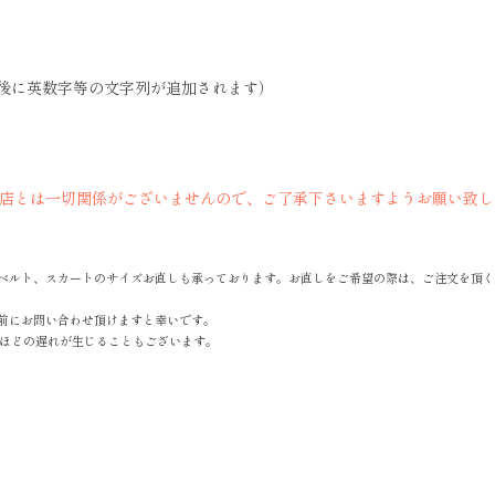
後に英数字等の文字列が追加されます）
当店とは一切関係がございませんので、ご了承下さいますようお願い致し
ベルト、スカートのサイズお直しも承っております。お直しをご希望の際は、ご注文を頂く
前にお問い合わせ頂けますと幸いです。
間ほどの遅れが生じることもございます。