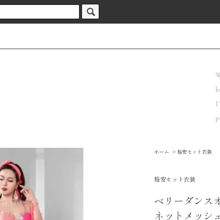
W
b
I
p
ホーム
>
格安セット衣装
格安セット衣装
ベリーダンス
ネットメッシュ