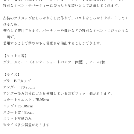
特別なイベントやパーティーにぴったりな装いとして活躍してくれます。
衣装のブラカップはしっかりとした作りで、バストをしっかりサポートしてく
れるため、
安心して着用できます。パーティーや舞台などの特別なイベントにぴったりな
一着で、
着用することで華やかさと優雅さを演出することができます。
【セット内容】
ブラ、スカート（インナーショートパンツ一体型）、アーム2個
【サイズ】
ブラ：B-Eカップ
アンダー：70-95cm
アンダー後ろ部分にゴムを使用しているのでフィット感があります。
スカートウエスト：75-95cm
ヒップ：82-105cm
スカート丈：95cm
スリット左側のみ
※サイズ多少誤差があります