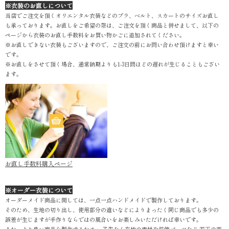
※衣装のお直しについて
当店でご注文を頂くオリエンタル衣装などのブラ、ベルト、スカートのサイズお直し
も承っております。お直しをご希望の際は、ご注文を頂く商品と併せまして、以下の
ページから衣装のお直し手数料をお買い物かごに追加されてください。
※お直しできない衣装もございますので、ご注文の前にお問い合わせ頂けますと幸い
です。
※お直しをさせて頂く場合、通常納期よりも1-3日間ほどの遅れが生じることもござい
ます。
お直し手数料購入ページ
※オーダー衣装について
オーダーメイド商品に関しては、一点一点ハンドメイドで製作しております。
そのため、生地の切り出し、使用部分の違いなどによりまったく同じ商品でも多少の
誤差が生じますが手作りならではの風合いをお楽しみいただければ幸いです。
また、より良い商品を製作するため、 予告なく布地の素材や装飾パーツなど 若干の変