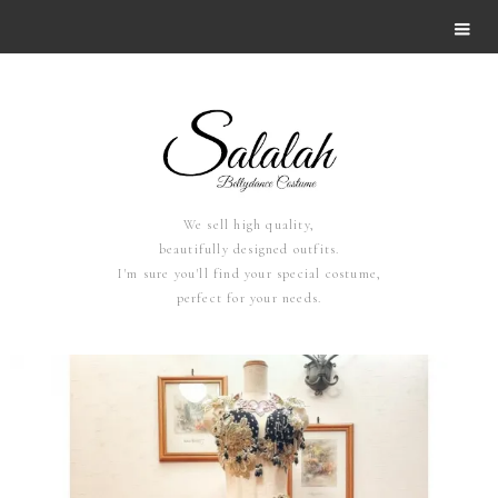
We sell high quality,
beautifully designed outfits.
I'm sure you'll find your special costume,
perfect for your needs.