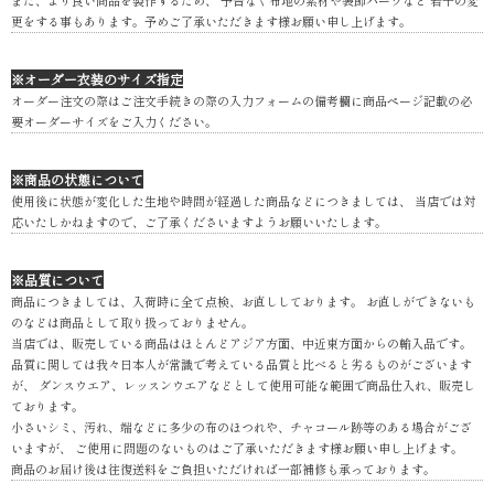
更をする事もあります。予めご了承いただきます様お願い申し上げます。
※オーダー衣装のサイズ指定
オーダー注文の際はご注文手続きの際の入力フォームの備考欄に商品ページ記載の必
要オーダーサイズをご入力ください。
※商品の状態について
使用後に状態が変化した生地や時間が経過した商品などにつきましては、 当店では対
応いたしかねますので、ご了承くださいますようお願いいたします。
※品質について
商品につきましては、入荷時に全て点検、お直ししております。 お直しができないも
のなどは商品として取り扱っておりません。
当店では、販売している商品はほとんどアジア方面、中近東方面からの輸入品です。
品質に関しては我々日本人が常識で考えている品質と比べると劣るものがございます
が、 ダンスウエア、レッスンウエアなどとして使用可能な範囲で商品仕入れ、販売し
ております。
小さいシミ、汚れ、端などに多少の布のほつれや、チャコール跡等のある場合がござ
いますが、 ご使用に問題のないものはご了承いただきます様お願い申し上げます。
商品のお届け後は往復送料をご負担いただければ一部補修も承っております。