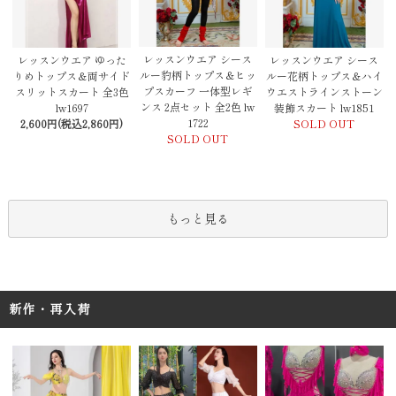
レッスンウエア シース
レッスンウエア ゆった
レッスンウエア シース
ルー豹柄トップス＆ヒッ
りめトップス＆両サイド
ルー花柄トップス＆ハイ
プスカーフ 一体型レギ
スリットスカート 全3色
ウエストラインストーン
ンス 2点セット 全2色 lw
lw1697
装飾スカート lw1851
1722
2,600円(税込2,860円)
SOLD OUT
SOLD OUT
もっと見る
新作・再入荷