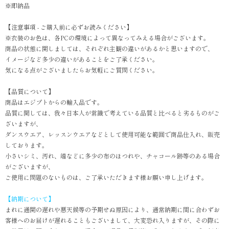
※即納品
【注意事項 - ご購入前に必ずお読みください】
※衣装のお色は、各PCの環境によって異なってみえる場合がございます。
商品の状態に関しましては、それぞれ主観の違いがあるかと思いますので、
イメージなど多少の違いがあることをご了承ください。
気になる点がございましたらお気軽にご質問ください。
【品質について】
商品はエジプトからの輸入品です。
品質に関しては、我々日本人が常識で考えている品質と比べると劣るものがご
ざいますが、
ダンスウエア、レッスンウエアなどとして使用可能な範囲で商品仕入れ、販売
しております。
小さいシミ、汚れ、端などに多少の布のほつれや、チャコール跡等のある場合
がございますが、
ご使用に問題のないものは、ご了承いただきます様お願い申し上げます。
【納期について】
まれに通関の遅れや悪天候等の予期せぬ原因により、通常納期に間に合わずお
客様へのお届けが遅れることもございまして、大変恐れ入りますが、その際に