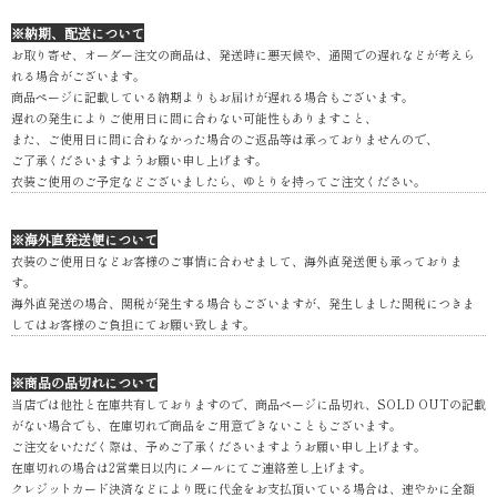
※納期、配送について
お取り寄せ、オーダー注文の商品は、発送時に悪天候や、通関での遅れなどが考えら
れる場合がございます。
商品ページに記載している納期よりもお届けが遅れる場合もございます。
遅れの発生によりご使用日に間に合わない可能性もありますこと、
また、ご使用日に間に合わなかった場合のご返品等は承っておりませんので、
ご了承くださいますようお願い申し上げます。
衣装ご使用のご予定などございましたら、ゆとりを持ってご注文ください。
※海外直発送便について
衣装のご使用日などお客様のご事情に合わせまして、海外直発送便も承っておりま
す。
海外直発送の場合、関税が発生する場合もございますが、発生しました関税につきま
してはお客様のご負担にてお願い致します。
※商品の品切れについて
当店では他社と在庫共有しておりますので、商品ページに品切れ、SOLD OUTの記載
がない場合でも、在庫切れで商品をご用意できないこともございます。
ご注文をいただく際は、予めご了承くださいますようお願い申し上げます。
在庫切れの場合は2営業日以内にメールにてご連絡差し上げます。
クレジットカード決済などにより既に代金をお支払頂いている場合は、速やかに全額