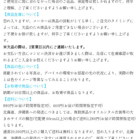
ご使用日に間に合わなかった場合のご返品、保証等は致しかねますので、何卒
ご理解、ご了承くださいますようお願い申し上げます。
【商品在庫について】
恐れ入りますが、メーカーは商品の回転がとても早く、ご注文のタイミングに
よっては、欠品のため商品をご用意できない場合がございます。
ご不便をお掛け致しますが、何卒ご了承くださいますようお願い申し上げま
す。
※欠品の際は、2営業日以内にご連絡いたします。
お支払い方法にコンビニ決済をお選び頂きました際は、当店にて在庫確認が取
れるまでご入金をお控えくださいますようお願い申し上げます。
【商品の色について】
掲載されている写真は、デバイスの環境やお部屋の光の状況により、実際の物
とは色やイメージ等異なってみえることがあります。
【お取寄せ商品について】
納期が10日間以上の商品は、お取寄せ商品となります。
【送料について】
880円(お届け時間帯指定可)、460円(お届け時間帯指定不可)
北海道、沖縄県への発送につきましては、複数商品やオリエンタル衣装等の大
きめサイズの梱包(宅配便 60cm以上)の場合で送料1,280円(お届け時間帯指定可)
となります。
通常20,000円以上のご購入で送料は無料となりますが、恐れ入りますが、北海
道、沖縄県への発送のご注文には適用されませんので、何卒ご了承くださいま