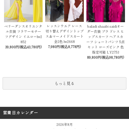
レッスンウエア レース
baladi shaabi saidiオー
ベリーダンスオリエンタ
切り替えデザイントップ
ダー衣装 ブラ ドレス ヒ
ル衣装 フラワーモチー
ス＆マーメイドスカート
ップスカーフ ヘアスカ
フデザイン イエローlw2
全2色 lw2668
ーフ ショートパンツ 5点
852
7,980円(税込8,778円)
セット ローズピンク 色
39,800円(税込43,780円)
指定可能 LY2753
89,800円(税込98,780円)
もっと見る
営業日カレンダー
2026年8月