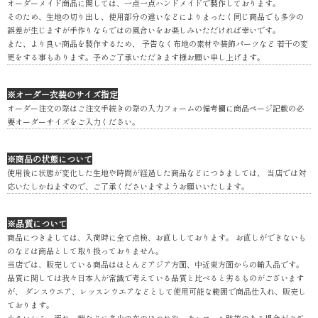
オーダーメイド商品に関しては、一点一点ハンドメイドで製作しております。
そのため、生地の切り出し、使用部分の違いなどによりまったく同じ商品でも多少の
誤差が生じますが手作りならではの風合いをお楽しみいただければ幸いです。
また、より良い商品を製作するため、 予告なく布地の素材や装飾パーツなど 若干の変
更をする事もあります。予めご了承いただきます様お願い申し上げます。
※オーダー衣装のサイズ指定
オーダー注文の際はご注文手続きの際の入力フォームの備考欄に商品ページ記載の必
要オーダーサイズをご入力ください。
※商品の状態について
使用後に状態が変化した生地や時間が経過した商品などにつきましては、 当店では対
応いたしかねますので、ご了承くださいますようお願いいたします。
※品質について
商品につきましては、入荷時に全て点検、お直ししております。 お直しができないも
のなどは商品として取り扱っておりません。
当店では、販売している商品はほとんどアジア方面、中近東方面からの輸入品です。
品質に関しては我々日本人が常識で考えている品質と比べると劣るものがございます
が、 ダンスウエア、レッスンウエアなどとして使用可能な範囲で商品仕入れ、販売し
ております。