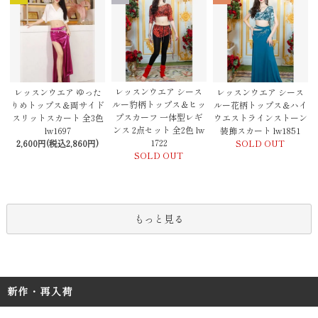
レッスンウエア シース
レッスンウエア ゆった
レッスンウエア シース
ルー豹柄トップス＆ヒッ
りめトップス＆両サイド
ルー花柄トップス＆ハイ
プスカーフ 一体型レギ
スリットスカート 全3色
ウエストラインストーン
ンス 2点セット 全2色 lw
lw1697
装飾スカート lw1851
1722
2,600円(税込2,860円)
SOLD OUT
SOLD OUT
もっと見る
新作・再入荷