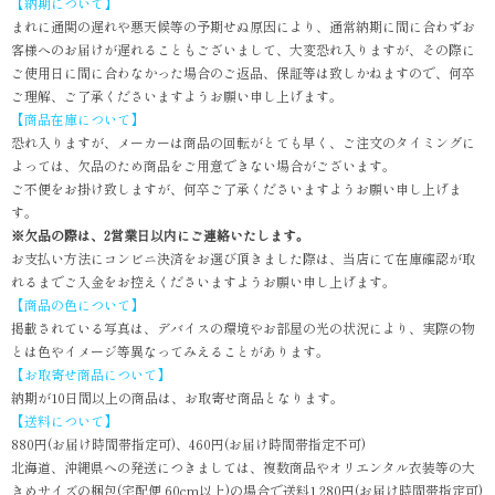
【納期について】
まれに通関の遅れや悪天候等の予期せぬ原因により、通常納期に間に合わずお
客様へのお届けが遅れることもございまして、大変恐れ入りますが、その際に
ご使用日に間に合わなかった場合のご返品、保証等は致しかねますので、何卒
ご理解、ご了承くださいますようお願い申し上げます。
【商品在庫について】
恐れ入りますが、メーカーは商品の回転がとても早く、ご注文のタイミングに
よっては、欠品のため商品をご用意できない場合がございます。
ご不便をお掛け致しますが、何卒ご了承くださいますようお願い申し上げま
す。
※欠品の際は、2営業日以内にご連絡いたします。
お支払い方法にコンビニ決済をお選び頂きました際は、当店にて在庫確認が取
れるまでご入金をお控えくださいますようお願い申し上げます。
【商品の色について】
掲載されている写真は、デバイスの環境やお部屋の光の状況により、実際の物
とは色やイメージ等異なってみえることがあります。
【お取寄せ商品について】
納期が10日間以上の商品は、お取寄せ商品となります。
【送料について】
880円(お届け時間帯指定可)、460円(お届け時間帯指定不可)
北海道、沖縄県への発送につきましては、複数商品やオリエンタル衣装等の大
きめサイズの梱包(宅配便 60cm以上)の場合で送料1,280円(お届け時間帯指定可)