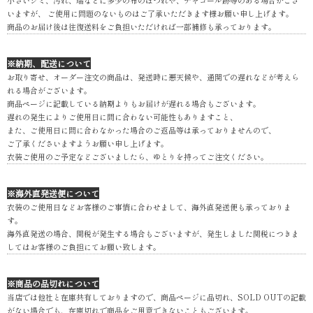
小さいシミ、汚れ、端などに多少の布のほつれや、チャコール跡等のある場合がござ
いますが、 ご使用に問題のないものはご了承いただきます様お願い申し上げます。
商品のお届け後は往復送料をご負担いただければ一部補修も承っております。
※納期、配送について
お取り寄せ、オーダー注文の商品は、発送時に悪天候や、通関での遅れなどが考えら
れる場合がございます。
商品ページに記載している納期よりもお届けが遅れる場合もございます。
遅れの発生によりご使用日に間に合わない可能性もありますこと、
また、ご使用日に間に合わなかった場合のご返品等は承っておりませんので、
ご了承くださいますようお願い申し上げます。
衣装ご使用のご予定などございましたら、ゆとりを持ってご注文ください。
※海外直発送便について
衣装のご使用日などお客様のご事情に合わせまして、海外直発送便も承っておりま
す。
海外直発送の場合、関税が発生する場合もございますが、発生しました関税につきま
してはお客様のご負担にてお願い致します。
※商品の品切れについて
当店では他社と在庫共有しておりますので、商品ページに品切れ、SOLD OUTの記載
がない場合でも、在庫切れで商品をご用意できないこともございます。