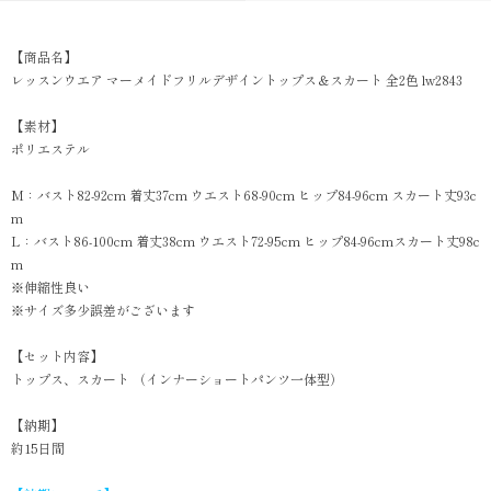
【商品名】
レッスンウエア マーメイドフリルデザイントップス＆スカート 全2色 lw2843
【素材】
ポリエステル
M：バスト82-92cm 着丈37cm ウエスト68-90cm ヒップ84-96cm スカート丈93c
m
L：バスト86-100cm 着丈38cm ウエスト72-95cm ヒップ84-96cmスカート丈98c
m
※伸縮性良い
※サイズ多少誤差がございます
【セット内容】
トップス、スカート （インナーショートパンツ一体型）
【納期】
約15日間