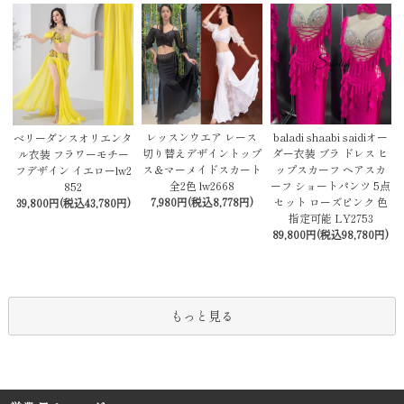
レッスンウエア レース
baladi shaabi saidiオー
ベリーダンスオリエンタ
切り替えデザイントップ
ダー衣装 ブラ ドレス ヒ
ル衣装 フラワーモチー
ス＆マーメイドスカート
ップスカーフ ヘアスカ
フデザイン イエローlw2
全2色 lw2668
ーフ ショートパンツ 5点
852
7,980円(税込8,778円)
セット ローズピンク 色
39,800円(税込43,780円)
指定可能 LY2753
89,800円(税込98,780円)
もっと見る