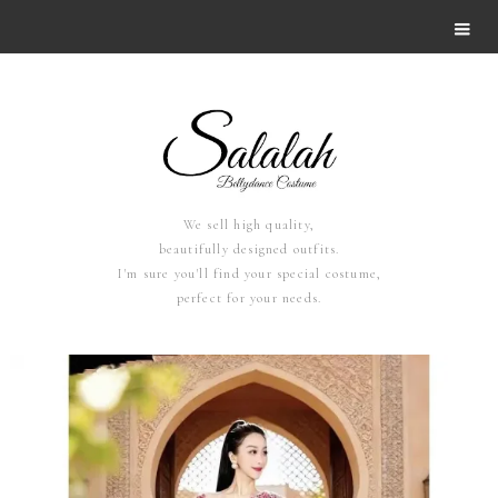
We sell high quality,
beautifully designed outfits.
I'm sure you'll find your special costume,
perfect for your needs.