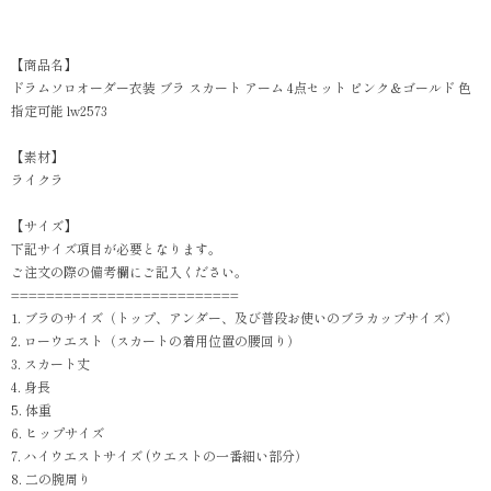
【商品名】
ドラムソロオーダー衣装 ブラ スカート アーム 4点セット ピンク＆ゴールド 色
指定可能 lw2573
【素材】
ライクラ
【サイズ】
下記サイズ項目が必要となります。
ご注文の際の備考欄にご記入ください。
==========================
1. ブラのサイズ（トップ、アンダー、及び普段お使いのブラカップサイズ）
2. ローウエスト（スカートの着用位置の腰回り）
3. スカート丈
4. 身長
5. 体重
6. ヒップサイズ
7. ハイウエストサイズ (ウエストの一番細い部分）
8. 二の腕周り