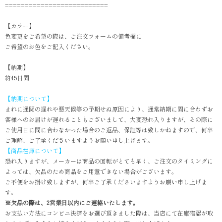
==========================
【カラー】
色変更をご希望の際は、ご注文フォームの備考欄に
ご希望のお色をご記入ください。
【納期】
約45日間
【納期について】
まれに通関の遅れや悪天候等の予期せぬ原因により、通常納期に間に合わずお
客様へのお届けが遅れることもございまして、大変恐れ入りますが、その際に
ご使用日に間に合わなかった場合のご返品、保証等は致しかねますので、何卒
ご理解、ご了承くださいますようお願い申し上げます。
【商品在庫について】
恐れ入りますが、メーカーは商品の回転がとても早く、ご注文のタイミングに
よっては、欠品のため商品をご用意できない場合がございます。
ご不便をお掛け致しますが、何卒ご了承くださいますようお願い申し上げま
す。
※欠品の際は、2営業日以内にご連絡いたします。
お支払い方法にコンビニ決済をお選び頂きました際は、当店にて在庫確認が取