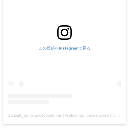
この投稿をInstagramで見る
Salalah_Bellydancecoustume(@salalahdancecostume)がシェアした投稿