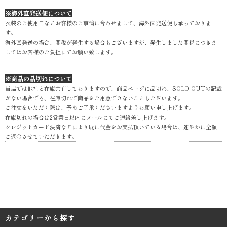
※海外直発送便について
衣装のご使用日などお客様のご事情に合わせまして、海外直発送便も承っておりま
す。
海外直発送の場合、関税が発生する場合もございますが、発生しました関税につきま
してはお客様のご負担にてお願い致します。
※商品の品切れについて
当店では他社と在庫共有しておりますので、商品ページに品切れ、SOLD OUTの記載
がない場合でも、在庫切れで商品をご用意できないこともございます。
ご注文をいただく際は、予めご了承くださいますようお願い申し上げます。
在庫切れの場合は2営業日以内にメールにてご連絡差し上げます。
クレジットカード決済などにより既に代金をお支払頂いている場合は、速やかに全額
ご返金させていただきます。
カテゴリーから探す