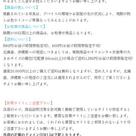
れるまでご入金をお控えくださいますようお願い申し上げます。
【商品の色について】
掲載されている写真は、デバイスの環境やお部屋の光の状況により、実際の物
とは色やイメージ等異なってみえることがあります。
【お取寄せ商品について】
納期が10日間以上の商品は、お取寄せ商品となります。
【送料について】
880円(お届け時間帯指定可)、460円(お届け時間帯指定不可)
北海道、沖縄県への発送につきましては、複数商品やオリエンタル衣装等の大
きめサイズの梱包(宅配便 60cm以上)の場合で送料1,280円(お届け時間帯指定可)
となります。
通常20,000円以上のご購入で送料は無料となりますが、恐れ入りますが、北海
道、沖縄県への発送のご注文には適用されませんので、何卒ご了承くださいま
すようお願い申し上げます。
【詐欺サイトにご注意下さい】
当店のロゴ、商品説明文等を許可無く無断で使用しているサイトが存在すると
ご報告をいただいております。悪質な詐欺サイトにご注意をお願い致します。
お客様におかれましては、くれぐれも悪質なサイトをご利用されないよう十分
ご注意下さいますようお願い申し上げます。
当店の正規のドメイン(URL)は下記となります。