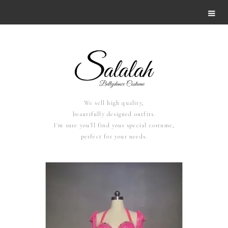
We sell high quality,
beautifully designed outfits.
I'm sure you'll find your special costume,
perfect for your needs.