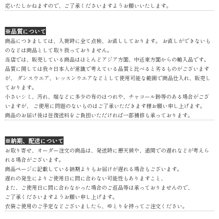
応いたしかねますので、ご了承くださいますようお願いいたします。
※品質について
商品につきましては、入荷時に全て点検、お直ししております。 お直しができないも
のなどは商品として取り扱っておりません。
当店では、販売している商品はほとんどアジア方面、中近東方面からの輸入品です。
品質に関しては我々日本人が常識で考えている品質と比べると劣るものがございます
が、 ダンスウエア、レッスンウエアなどとして使用可能な範囲で商品仕入れ、販売し
ております。
小さいシミ、汚れ、端などに多少の布のほつれや、チャコール跡等のある場合がござ
いますが、 ご使用に問題のないものはご了承いただきます様お願い申し上げます。
商品のお届け後は往復送料をご負担いただければ一部補修も承っております。
※納期、配送について
お取り寄せ、オーダー注文の商品は、発送時に悪天候や、通関での遅れなどが考えら
れる場合がございます。
商品ページに記載している納期よりもお届けが遅れる場合もございます。
遅れの発生によりご使用日に間に合わない可能性もありますこと、
また、ご使用日に間に合わなかった場合のご返品等は承っておりませんので、
ご了承くださいますようお願い申し上げます。
衣装ご使用のご予定などございましたら、ゆとりを持ってご注文ください。