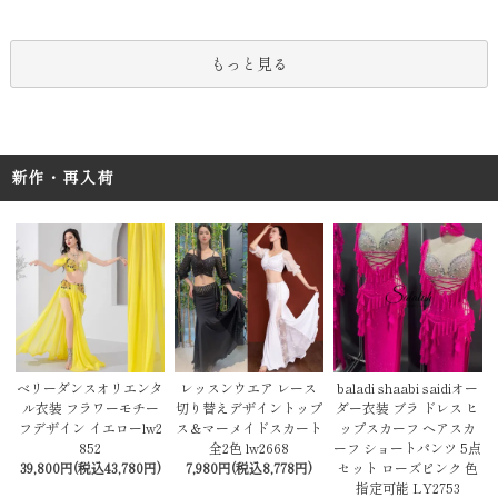
もっと見る
新作・再入荷
レッスンウエア レース
baladi shaabi saidiオー
ベリーダンスオリエンタ
切り替えデザイントップ
ダー衣装 ブラ ドレス ヒ
ル衣装 フラワーモチー
ス＆マーメイドスカート
ップスカーフ ヘアスカ
フデザイン イエローlw2
全2色 lw2668
ーフ ショートパンツ 5点
852
7,980円(税込8,778円)
セット ローズピンク 色
39,800円(税込43,780円)
指定可能 LY2753