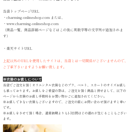
当店トップページURL
・charming-onlineshop.com または、
・www.charming-onlineshop.com
（商品一覧、商品詳細ページなどはこの後に英数字等の文字列が追加されま
す）
・楽天サイトURL
上記以外のURLを使用したサイトは、当店とは一切関係がございませんので、
ご了承下さいますようお願い致します。
※衣装のお直しについて
当店でご注文を頂くオリエンタル衣装などのブラ、ベルト、スカートのサイズお直し
も承っております。お直しをご希望の際は、ご注文を頂く商品と併せまして、以下の
ページから衣装のお直し手数料をお買い物かごに追加されてください。
※お直しできない衣装もございますので、ご注文の前にお問い合わせ頂けますと幸い
です。
※お直しをさせて頂く場合、通常納期よりも1-3日間ほどの遅れが生じることもござい
ます。