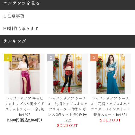
コンテンツを見る
ご注意事項
HP制作も承ります
ランキング
1
2
3
レッスンウエア シース
レッスンウエア ゆった
レッスンウエア シース
ルー豹柄トップス＆ヒッ
りめトップス＆両サイド
ルー花柄トップス＆ハイ
プスカーフ 一体型レギ
スリットスカート 全3色
ウエストラインストーン
ンス 2点セット 全2色 lw
lw1697
装飾スカート lw1851
1722
2,600円(税込2,860円)
SOLD OUT
SOLD OUT