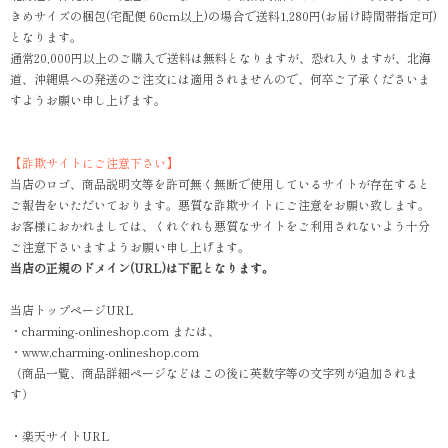
きめサイズの梱包(宅配便 60cm以上)の場合で送料1,280円(お届け時間帯指定可)
となります。
通常20,000円以上のご購入で送料は無料となりますが、恐れ入りますが、北海
道、沖縄県への発送のご注文には適用されませんので、何卒ご了承くださいま
すようお願い申し上げます。
【詐欺サイトにご注意下さい】
当店のロゴ、商品説明文等を許可無く無断で使用しているサイトが存在すると
ご報告をいただいております。悪質な詐欺サイトにご注意をお願い致します。
お客様におかれましては、くれぐれも悪質なサイトをご利用されないよう十分
ご注意下さいますようお願い申し上げます。
当店の正規のドメイン(URL)は下記となります。
当店トップページURL
・charming-onlineshop.com または、
・www.charming-onlineshop.com
（商品一覧、商品詳細ページなどはこの後に英数字等の文字列が追加されま
す）
・楽天サイトURL