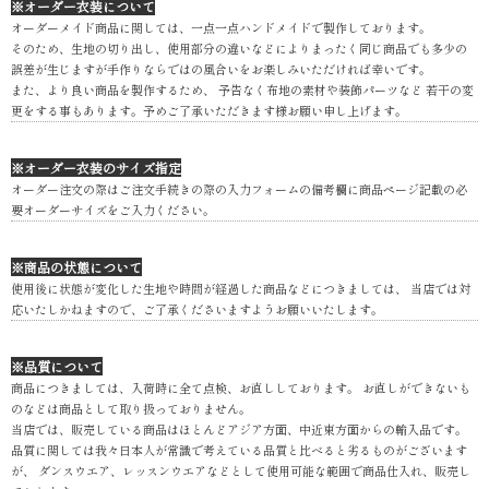
※オーダー衣装について
オーダーメイド商品に関しては、一点一点ハンドメイドで製作しております。
そのため、生地の切り出し、使用部分の違いなどによりまったく同じ商品でも多少の
誤差が生じますが手作りならではの風合いをお楽しみいただければ幸いです。
また、より良い商品を製作するため、 予告なく布地の素材や装飾パーツなど 若干の変
更をする事もあります。予めご了承いただきます様お願い申し上げます。
※オーダー衣装のサイズ指定
オーダー注文の際はご注文手続きの際の入力フォームの備考欄に商品ページ記載の必
要オーダーサイズをご入力ください。
※商品の状態について
使用後に状態が変化した生地や時間が経過した商品などにつきましては、 当店では対
応いたしかねますので、ご了承くださいますようお願いいたします。
※品質について
商品につきましては、入荷時に全て点検、お直ししております。 お直しができないも
のなどは商品として取り扱っておりません。
当店では、販売している商品はほとんどアジア方面、中近東方面からの輸入品です。
品質に関しては我々日本人が常識で考えている品質と比べると劣るものがございます
が、 ダンスウエア、レッスンウエアなどとして使用可能な範囲で商品仕入れ、販売し