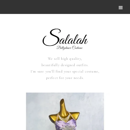
We sell high quality,
beautifully designed outfits.
I'm sure you'll find your special costume,
perfect for your needs.