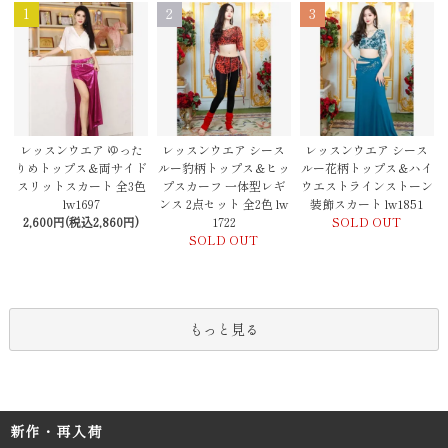
1
2
3
レッスンウエア シース
レッスンウエア ゆった
レッスンウエア シース
ルー豹柄トップス＆ヒッ
りめトップス＆両サイド
ルー花柄トップス＆ハイ
プスカーフ 一体型レギ
スリットスカート 全3色
ウエストラインストーン
ンス 2点セット 全2色 lw
lw1697
装飾スカート lw1851
1722
2,600円(税込2,860円)
SOLD OUT
SOLD OUT
もっと見る
新作・再入荷