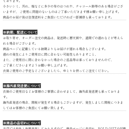
ております。
小さいシミ、汚れ、端などに多少の布のほつれや、チャコール跡等のある場合がござ
いますが、 ご使用に問題のないものはご了承いただきます様お願い申し上げます。
商品のお届け後は往復送料をご負担いただければ一部補修も承っております。
※納期、配送について
お取り寄せ、オーダー注文の商品は、発送時に悪天候や、通関での遅れなどが考えら
れる場合がございます。
商品ページに記載している納期よりもお届けが遅れる場合もございます。
遅れの発生によりご使用日に間に合わない可能性もありますこと、
また、ご使用日に間に合わなかった場合のご返品等は承っておりませんので、
ご了承くださいますようお願い申し上げます。
衣装ご使用のご予定などございましたら、ゆとりを持ってご注文ください。
※海外直発送便について
衣装のご使用日などお客様のご事情に合わせまして、海外直発送便も承っておりま
す。
海外直発送の場合、関税が発生する場合もございますが、発生しました関税につきま
してはお客様のご負担にてお願い致します。
※商品の品切れについて
当店では他社と在庫共有しておりますので、商品ページに品切れ、SOLD OUTの記載