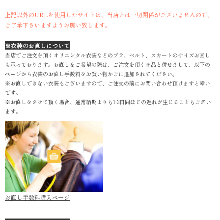
上記以外のURLを使用したサイトは、当店とは一切関係がございませんので、
ご了承下さいますようお願い致します。
※衣装のお直しについて
当店でご注文を頂くオリエンタル衣装などのブラ、ベルト、スカートのサイズお直し
も承っております。お直しをご希望の際は、ご注文を頂く商品と併せまして、以下の
ページから衣装のお直し手数料をお買い物かごに追加されてください。
※お直しできない衣装もございますので、ご注文の前にお問い合わせ頂けますと幸い
です。
※お直しをさせて頂く場合、通常納期よりも1-3日間ほどの遅れが生じることもござい
ます。
お直し手数料購入ページ