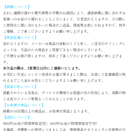
【納期について】
まれに通関の遅れや悪天候等の予期せぬ原因により、通常納期に間に合わずお
客様へのお届けが遅れることもございまして、大変恐れ入りますが、その際に
ご使用日に間に合わなかった場合のご返品、保証等は致しかねますので、何卒
ご理解、ご了承くださいますようお願い申し上げます。
【商品在庫について】
恐れ入りますが、メーカーは商品の回転がとても早く、ご注文のタイミングに
よっては、欠品のため商品をご用意できない場合がございます。
ご不便をお掛け致しますが、何卒ご了承くださいますようお願い申し上げま
す。
※欠品の際は、2営業日以内にご連絡いたします。
お支払い方法にコンビニ決済をお選び頂きました際は、当店にて在庫確認が取
れるまでご入金をお控えくださいますようお願い申し上げます。
【商品の色について】
掲載されている写真は、デバイスの環境やお部屋の光の状況により、実際の物
とは色やイメージ等異なってみえることがあります。
【お取寄せ商品について】
納期が10日間以上の商品は、お取寄せ商品となります。
【送料について】
880円(お届け時間帯指定可)、460円(お届け時間帯指定不可)
北海道、沖縄県への発送につきましては、複数商品やオリエンタル衣装等の大