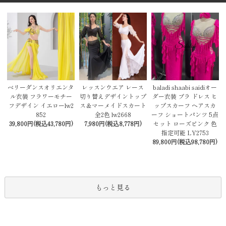
レッスンウエア レース
baladi shaabi saidiオー
ベリーダンスオリエンタ
切り替えデザイントップ
ダー衣装 ブラ ドレス ヒ
ル衣装 フラワーモチー
ス＆マーメイドスカート
ップスカーフ ヘアスカ
フデザイン イエローlw2
全2色 lw2668
ーフ ショートパンツ 5点
852
7,980円(税込8,778円)
セット ローズピンク 色
39,800円(税込43,780円)
指定可能 LY2753
89,800円(税込98,780円)
もっと見る