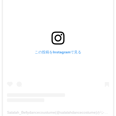
この投稿をInstagramで見る
Salalah_Bellydancecoustume(@salalahdancecostume)がシェアした投稿