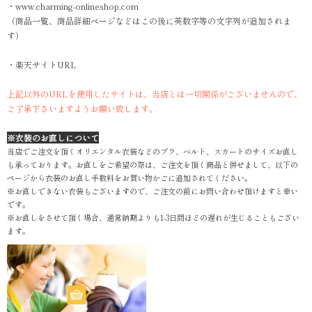
・www.charming-onlineshop.com
（商品一覧、商品詳細ページなどはこの後に英数字等の文字列が追加されま
す）
・楽天サイトURL
上記以外のURLを使用したサイトは、当店とは一切関係がございませんので、
ご了承下さいますようお願い致します。
※衣装のお直しについて
当店でご注文を頂くオリエンタル衣装などのブラ、ベルト、スカートのサイズお直し
も承っております。お直しをご希望の際は、ご注文を頂く商品と併せまして、以下の
ページから衣装のお直し手数料をお買い物かごに追加されてください。
※お直しできない衣装もございますので、ご注文の前にお問い合わせ頂けますと幸い
です。
※お直しをさせて頂く場合、通常納期よりも1-3日間ほどの遅れが生じることもござい
ます。