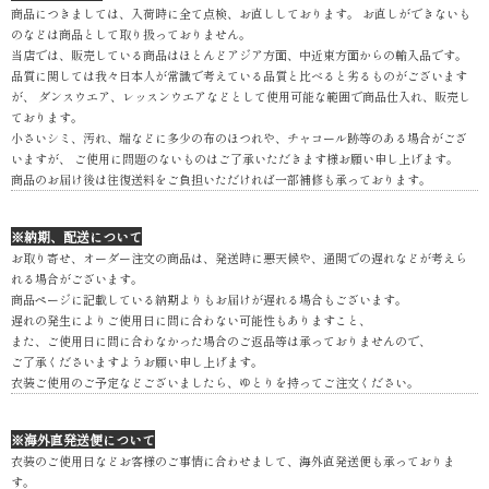
商品につきましては、入荷時に全て点検、お直ししております。 お直しができないも
のなどは商品として取り扱っておりません。
当店では、販売している商品はほとんどアジア方面、中近東方面からの輸入品です。
品質に関しては我々日本人が常識で考えている品質と比べると劣るものがございます
が、 ダンスウエア、レッスンウエアなどとして使用可能な範囲で商品仕入れ、販売し
ております。
小さいシミ、汚れ、端などに多少の布のほつれや、チャコール跡等のある場合がござ
いますが、 ご使用に問題のないものはご了承いただきます様お願い申し上げます。
商品のお届け後は往復送料をご負担いただければ一部補修も承っております。
※納期、配送について
お取り寄せ、オーダー注文の商品は、発送時に悪天候や、通関での遅れなどが考えら
れる場合がございます。
商品ページに記載している納期よりもお届けが遅れる場合もございます。
遅れの発生によりご使用日に間に合わない可能性もありますこと、
また、ご使用日に間に合わなかった場合のご返品等は承っておりませんので、
ご了承くださいますようお願い申し上げます。
衣装ご使用のご予定などございましたら、ゆとりを持ってご注文ください。
※海外直発送便について
衣装のご使用日などお客様のご事情に合わせまして、海外直発送便も承っておりま
す。