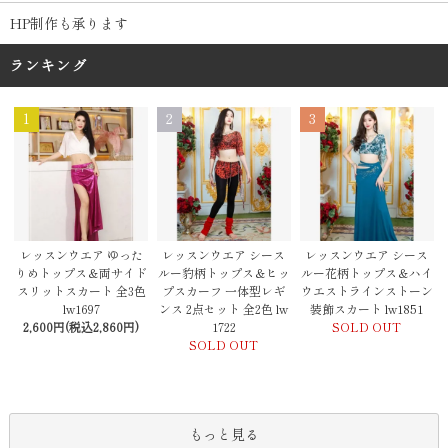
HP制作も承ります
ランキング
1
2
3
レッスンウエア シース
レッスンウエア ゆった
レッスンウエア シース
ルー豹柄トップス＆ヒッ
りめトップス＆両サイド
ルー花柄トップス＆ハイ
プスカーフ 一体型レギ
スリットスカート 全3色
ウエストラインストーン
ンス 2点セット 全2色 lw
lw1697
装飾スカート lw1851
1722
2,600円(税込2,860円)
SOLD OUT
SOLD OUT
もっと見る