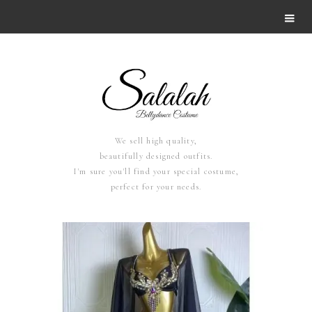
We sell high quality,
beautifully designed outfits.
I'm sure you'll find your special costume,
perfect for your needs.