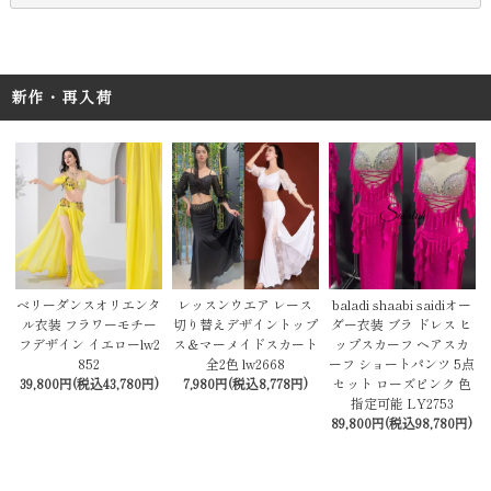
新作・再入荷
レッスンウエア レース
baladi shaabi saidiオー
ベリーダンスオリエンタ
切り替えデザイントップ
ダー衣装 ブラ ドレス ヒ
ル衣装 フラワーモチー
ス＆マーメイドスカート
ップスカーフ ヘアスカ
フデザイン イエローlw2
全2色 lw2668
ーフ ショートパンツ 5点
852
7,980円(税込8,778円)
セット ローズピンク 色
39,800円(税込43,780円)
指定可能 LY2753
89,800円(税込98,780円)