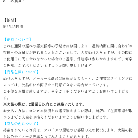
8. 二の腕周り
==========================
【納期】
約35-45日間
【納期について】
まれに通関の遅れや悪天候等の予期せぬ原因により、通常納期に間に合わずお
客様へのお届けが遅れることもございまして、大変恐れ入りますが、その際に
ご使用日に間に合わなかった場合のご返品、保証等は致しかねますので、何卒
ご理解、ご了承くださいますようお願い申し上げます。
【商品在庫について】
恐れ入りますが、メーカーは商品の回転がとても早く、ご注文のタイミングに
よっては、欠品のため商品をご用意できない場合がございます。
ご不便をお掛け致しますが、何卒ご了承くださいますようお願い申し上げま
す。
※欠品の際は、2営業日以内にご連絡いたします。
お支払い方法にコンビニ決済をお選び頂きました際は、当店にて在庫確認が取
れるまでご入金をお控えくださいますようお願い申し上げます。
【商品の色について】
掲載されている写真は、デバイスの環境やお部屋の光の状況により、実際の物
とは色やイメージ等異なってみえることがあります。