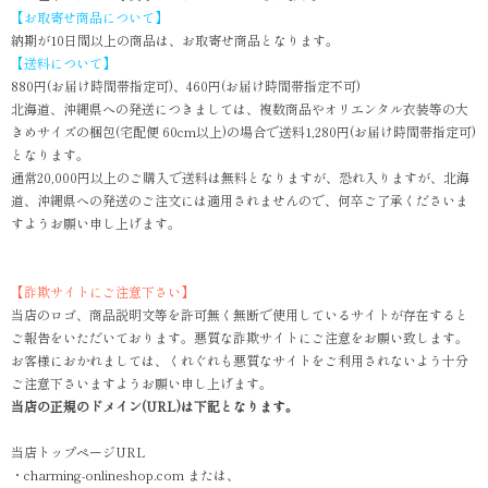
【お取寄せ商品について】
納期が10日間以上の商品は、お取寄せ商品となります。
【送料について】
880円(お届け時間帯指定可)、460円(お届け時間帯指定不可)
北海道、沖縄県への発送につきましては、複数商品やオリエンタル衣装等の大
きめサイズの梱包(宅配便 60cm以上)の場合で送料1,280円(お届け時間帯指定可)
となります。
通常20,000円以上のご購入で送料は無料となりますが、恐れ入りますが、北海
道、沖縄県への発送のご注文には適用されませんので、何卒ご了承くださいま
すようお願い申し上げます。
【詐欺サイトにご注意下さい】
当店のロゴ、商品説明文等を許可無く無断で使用しているサイトが存在すると
ご報告をいただいております。悪質な詐欺サイトにご注意をお願い致します。
お客様におかれましては、くれぐれも悪質なサイトをご利用されないよう十分
ご注意下さいますようお願い申し上げます。
当店の正規のドメイン(URL)は下記となります。
当店トップページURL
・charming-onlineshop.com または、