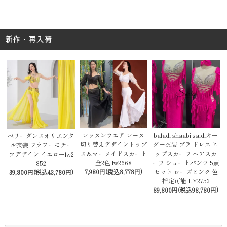
新作・再入荷
レッスンウエア レース
baladi shaabi saidiオー
ベリーダンスオリエンタ
切り替えデザイントップ
ダー衣装 ブラ ドレス ヒ
ル衣装 フラワーモチー
ス＆マーメイドスカート
ップスカーフ ヘアスカ
フデザイン イエローlw2
全2色 lw2668
ーフ ショートパンツ 5点
852
7,980円(税込8,778円)
セット ローズピンク 色
39,800円(税込43,780円)
指定可能 LY2753
89,800円(税込98,780円)