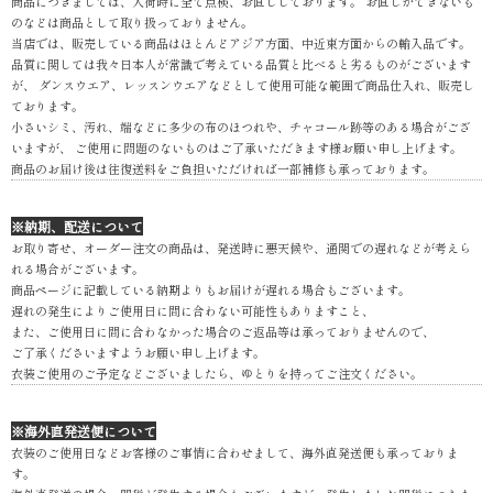
商品につきましては、入荷時に全て点検、お直ししております。 お直しができないも
のなどは商品として取り扱っておりません。
当店では、販売している商品はほとんどアジア方面、中近東方面からの輸入品です。
品質に関しては我々日本人が常識で考えている品質と比べると劣るものがございます
が、 ダンスウエア、レッスンウエアなどとして使用可能な範囲で商品仕入れ、販売し
ております。
小さいシミ、汚れ、端などに多少の布のほつれや、チャコール跡等のある場合がござ
いますが、 ご使用に問題のないものはご了承いただきます様お願い申し上げます。
商品のお届け後は往復送料をご負担いただければ一部補修も承っております。
※納期、配送について
お取り寄せ、オーダー注文の商品は、発送時に悪天候や、通関での遅れなどが考えら
れる場合がございます。
商品ページに記載している納期よりもお届けが遅れる場合もございます。
遅れの発生によりご使用日に間に合わない可能性もありますこと、
また、ご使用日に間に合わなかった場合のご返品等は承っておりませんので、
ご了承くださいますようお願い申し上げます。
衣装ご使用のご予定などございましたら、ゆとりを持ってご注文ください。
※海外直発送便について
衣装のご使用日などお客様のご事情に合わせまして、海外直発送便も承っておりま
す。