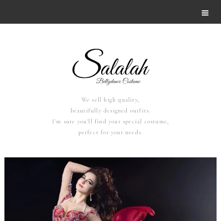
We sell high quality,
beautifully designed outfits.
I'm sure you'll find your special costume,
perfect for your needs.