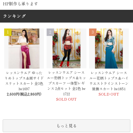
HP制作も承ります
ランキング
1
2
3
レッスンウエア シース
レッスンウエア ゆった
レッスンウエア シース
ルー豹柄トップス＆ヒッ
りめトップス＆両サイド
ルー花柄トップス＆ハイ
プスカーフ 一体型レギ
スリットスカート 全3色
ウエストラインストーン
ンス 2点セット 全2色 lw
lw1697
装飾スカート lw1851
1722
2,600円(税込2,860円)
SOLD OUT
SOLD OUT
もっと見る