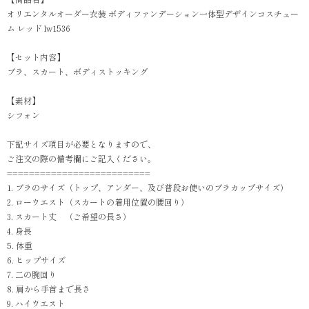
オリエンタルオーダー衣装 ボディファンデーション一体型デザインコスチュー
ム レッド lw1536
【セット内容】
ブラ、スカート、ボディストッキング
【素材】
シフォン
下記サイズ項目が必要となりますので、
ご注文の際の備考欄にご記入ください。
==========================
1. ブラのサイズ（トップ、アンダー、及び普段お使いのブラカップサイズ）
2. ローウエスト（スカートの着用位置の腰回り）
3. スカート丈 （ご希望の長さ）
4. 身長
5. 体重
6. ヒップサイズ
7. 二の腕回り
8. 肩から手首まで長さ
9. ハイウエスト