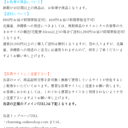
【お取寄せ商品について】
納期が10日間以上の商品は、お取寄せ商品となります。
【送料について】
880円(お届け時間帯指定可)、460円(お届け時間帯指定不可)
北海道、沖縄県への発送につきましては、複数商品やオリエンタル衣装等の大
きめサイズの梱包(宅配便 60cm以上)の場合で送料1,280円(お届け時間帯指定可)
となります。
通常20,000円以上のご購入で送料は無料となりますが、恐れ入りますが、北海
道、沖縄県への発送のご注文には適用されませんので、何卒ご了承くださいま
すようお願い申し上げます。
【詐欺サイトにご注意下さい】
当店のロゴ、商品説明文等を許可無く無断で使用しているサイトが存在すると
ご報告をいただいております。悪質な詐欺サイトにご注意をお願い致します。
お客様におかれましては、くれぐれも悪質なサイトをご利用されないよう十分
ご注意下さいますようお願い申し上げます。
当店の正規のドメイン(URL)は下記となります。
当店トップページURL
・charming-onlineshop.com または、
・www.charming-onlineshop.com