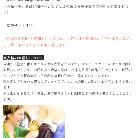
（商品一覧、商品詳細ページなどはこの後に英数字等の文字列が追加されま
す）
・楽天サイトURL
上記以外のURLを使用したサイトは、当店とは一切関係がございませんので、
ご了承下さいますようお願い致します。
※衣装のお直しについて
当店でご注文を頂くオリエンタル衣装などのブラ、ベルト、スカートのサイズお直し
も承っております。お直しをご希望の際は、ご注文を頂く商品と併せまして、以下の
ページから衣装のお直し手数料をお買い物かごに追加されてください。
※お直しできない衣装もございますので、ご注文の前にお問い合わせ頂けますと幸い
です。
※お直しをさせて頂く場合、通常納期よりも1-3日間ほどの遅れが生じることもござい
ます。