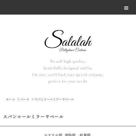
We sell high quality,
beautifully designed outfits.
I'm sure you'll find your special costume,
perfect for your needs.
ホーム
>
ベール
>
スパンコールミラーヤベール
スパンコールミラーヤベール
おすすめ順
価格順
新着順