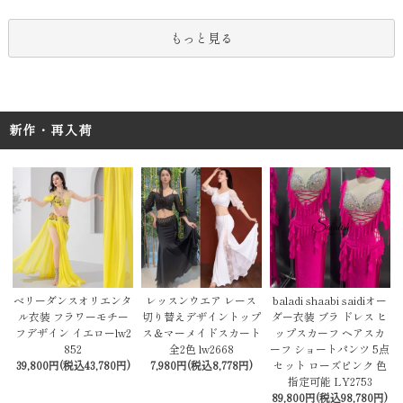
もっと見る
新作・再入荷
レッスンウエア レース
baladi shaabi saidiオー
ベリーダンスオリエンタ
切り替えデザイントップ
ダー衣装 ブラ ドレス ヒ
ル衣装 フラワーモチー
ス＆マーメイドスカート
ップスカーフ ヘアスカ
フデザイン イエローlw2
全2色 lw2668
ーフ ショートパンツ 5点
852
7,980円(税込8,778円)
セット ローズピンク 色
39,800円(税込43,780円)
指定可能 LY2753
89,800円(税込98,780円)