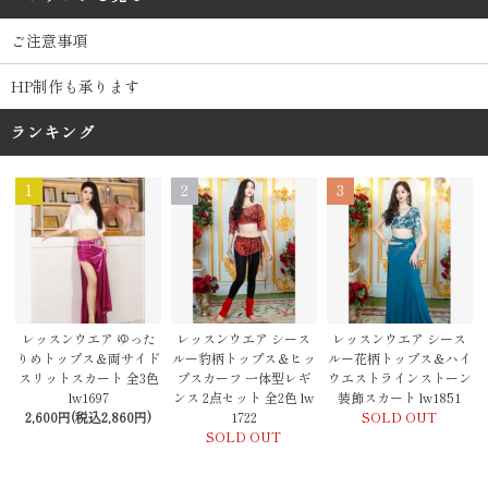
ご注意事項
HP制作も承ります
ランキング
1
2
3
レッスンウエア シース
レッスンウエア ゆった
レッスンウエア シース
ルー豹柄トップス＆ヒッ
りめトップス＆両サイド
ルー花柄トップス＆ハイ
プスカーフ 一体型レギ
スリットスカート 全3色
ウエストラインストーン
ンス 2点セット 全2色 lw
lw1697
装飾スカート lw1851
1722
2,600円(税込2,860円)
SOLD OUT
SOLD OUT