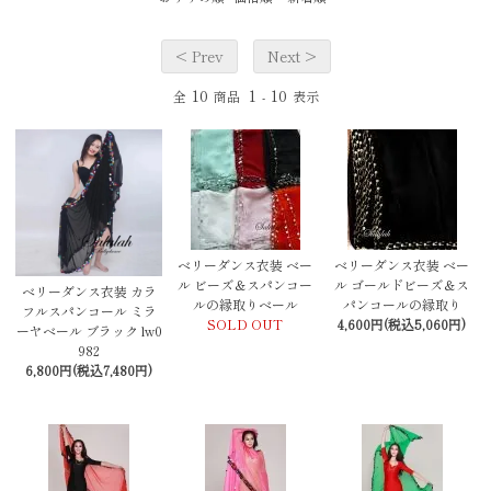
< Prev
Next >
10
1
10
全
商品
-
表示
ベリーダンス衣装 ベー
ベリーダンス衣装 ベー
ル ビーズ＆スパンコー
ル ゴールドビーズ＆ス
ベリーダンス衣装 カラ
ルの縁取りベール
パンコールの縁取り
フルスパンコール ミラ
SOLD OUT
4,600円(税込5,060円)
ーヤベール ブラック lw0
982
6,800円(税込7,480円)