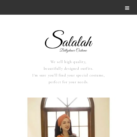
We sell high quality,
beautifully designed outfits.
I'm sure you'll find your special costume,
perfect for your needs.