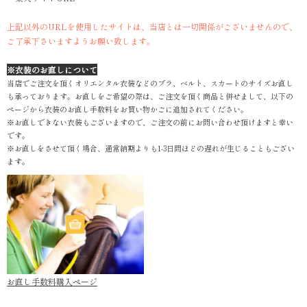
上記以外のURLを使用したサイトは、当店とは一切関係がございませんので、
ご了承下さいますようお願い致します。
※衣装のお直しについて
当店でご注文を頂くオリエンタル衣装などのブラ、ベルト、スカートのサイズお直し
も承っております。お直しをご希望の際は、ご注文を頂く商品と併せまして、以下の
ページから衣装のお直し手数料をお買い物かごに追加されてください。
※お直しできない衣装もございますので、ご注文の前にお問い合わせ頂けますと幸い
です。
※お直しをさせて頂く場合、通常納期よりも1-3日間ほどの遅れが生じることもござい
ます。
お直し手数料購入ページ