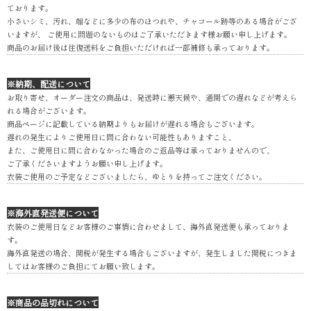
ております。
小さいシミ、汚れ、端などに多少の布のほつれや、チャコール跡等のある場合がござ
いますが、 ご使用に問題のないものはご了承いただきます様お願い申し上げます。
商品のお届け後は往復送料をご負担いただければ一部補修も承っております。
※納期、配送について
お取り寄せ、オーダー注文の商品は、発送時に悪天候や、通関での遅れなどが考えら
れる場合がございます。
商品ページに記載している納期よりもお届けが遅れる場合もございます。
遅れの発生によりご使用日に間に合わない可能性もありますこと、
また、ご使用日に間に合わなかった場合のご返品等は承っておりませんので、
ご了承くださいますようお願い申し上げます。
衣装ご使用のご予定などございましたら、ゆとりを持ってご注文ください。
※海外直発送便について
衣装のご使用日などお客様のご事情に合わせまして、海外直発送便も承っておりま
す。
海外直発送の場合、関税が発生する場合もございますが、発生しました関税につきま
してはお客様のご負担にてお願い致します。
※商品の品切れについて