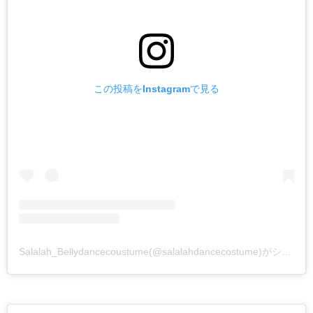
この投稿をInstagramで見る
Salalah_Bellydancecoustume(@salalahdancecostume)がシェアした投稿