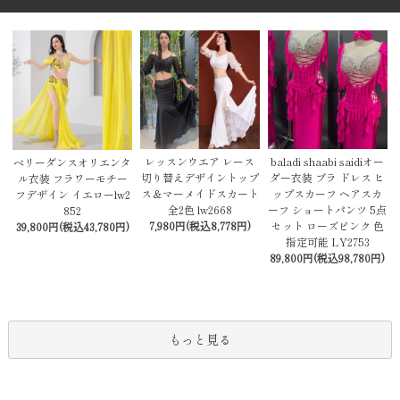
レッスンウエア レース
baladi shaabi saidiオー
ベリーダンスオリエンタ
切り替えデザイントップ
ダー衣装 ブラ ドレス ヒ
ル衣装 フラワーモチー
ス＆マーメイドスカート
ップスカーフ ヘアスカ
フデザイン イエローlw2
全2色 lw2668
ーフ ショートパンツ 5点
852
7,980円(税込8,778円)
セット ローズピンク 色
39,800円(税込43,780円)
指定可能 LY2753
89,800円(税込98,780円)
もっと見る