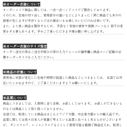
※オーダー衣装について
オーダーメイド商品に関しては、一点一点ハンドメイドで製作しております。
そのため、生地の切り出し、使用部分の違いなどによりまったく同じ商品でも多少の
誤差が生じますが手作りならではの風合いをお楽しみいただければ幸いです。
また、より良い商品を製作するため、 予告なく布地の素材や装飾パーツなど 若干の変
更をする事もあります。予めご了承いただきます様お願い申し上げます。
※オーダー衣装のサイズ指定
オーダー注文の際はご注文手続きの際の入力フォームの備考欄に商品ページ記載の必
要オーダーサイズをご入力ください。
※商品の状態について
使用後に状態が変化した生地や時間が経過した商品などにつきましては、 当店では対
応いたしかねますので、ご了承くださいますようお願いいたします。
※品質について
商品につきましては、入荷時に全て点検、お直ししております。 お直しができないも
のなどは商品として取り扱っておりません。
当店では、販売している商品はほとんどアジア方面、中近東方面からの輸入品です。
品質に関しては我々日本人が常識で考えている品質と比べると劣るものがございます
が、 ダンスウエア、レッスンウエアなどとして使用可能な範囲で商品仕入れ、販売し