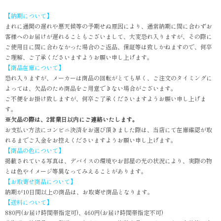
【納期について】
まれに通関の遅れや悪天候等の予期せぬ原因により、通常納期に間に合わずお
客様へのお届けが遅れることもございまして、大変恐れ入りますが、その際に
ご使用日に間に合わなかった場合のご返品、保証等は致しかねますので、何卒
ご理解、ご了承くださいますようお願い申し上げます。
【商品在庫について】
恐れ入りますが、メーカーは商品の回転がとても早く、ご注文のタイミングに
よっては、欠品のため商品をご用意できない場合がございます。
ご不便をお掛け致しますが、何卒ご了承くださいますようお願い申し上げま
す。
※欠品の際は、2営業日以内にご連絡いたします。
お支払い方法にコンビニ決済をお選び頂きました際は、当店にて在庫確認が取
れるまでご入金をお控えくださいますようお願い申し上げます。
【商品の色について】
掲載されている写真は、デバイスの環境やお部屋の光の状況により、実際の物
とは色やイメージ等異なってみえることがあります。
【お取寄せ商品について】
納期が10日間以上の商品は、お取寄せ商品となります。
【送料について】
880円(お届け時間帯指定可)、460円(お届け時間帯指定不可)