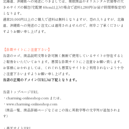
北海道、沖縄県への発送につきましては、複数商品やオリエンタル衣装等の大
きめサイズの梱包(宅配便 60cm以上)の場合で送料1,280円(お届け時間帯指定可)
となります。
通常20,000円以上のご購入で送料は無料となりますが、恐れ入りますが、北海
道、沖縄県への発送のご注文には適用されませんので、何卒ご了承くださいま
すようお願い申し上げます。
【詐欺サイトにご注意下さい】
当店のロゴ、商品説明文等を許可無く無断で使用しているサイトが存在すると
ご報告をいただいております。悪質な詐欺サイトにご注意をお願い致します。
お客様におかれましては、くれぐれも悪質なサイトをご利用されないよう十分
ご注意下さいますようお願い申し上げます。
当店の正規のドメイン(URL)は下記となります。
当店トップページURL
・charming-onlineshop.com または、
・www.charming-onlineshop.com
（商品一覧、商品詳細ページなどはこの後に英数字等の文字列が追加されま
す）
・楽天サイトURL