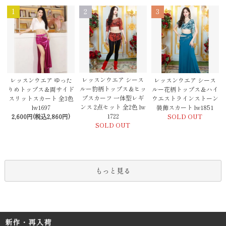
1
2
3
レッスンウエア シース
レッスンウエア ゆった
レッスンウエア シース
ルー豹柄トップス＆ヒッ
りめトップス＆両サイド
ルー花柄トップス＆ハイ
プスカーフ 一体型レギ
スリットスカート 全3色
ウエストラインストーン
ンス 2点セット 全2色 lw
lw1697
装飾スカート lw1851
1722
2,600円(税込2,860円)
SOLD OUT
SOLD OUT
もっと見る
新作・再入荷