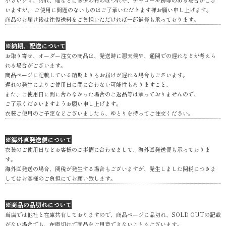
小さいシミ、汚れ、端などに多少の布のほつれや、チャコール跡等のある場合がござ
いますが、 ご使用に問題のないものはご了承いただきます様お願い申し上げます。
商品のお届け後は往復送料をご負担いただければ一部補修も承っております。
※納期、配送について
お取り寄せ、オーダー注文の商品は、発送時に悪天候や、通関での遅れなどが考えら
れる場合がございます。
商品ページに記載している納期よりもお届けが遅れる場合もございます。
遅れの発生によりご使用日に間に合わない可能性もありますこと、
また、ご使用日に間に合わなかった場合のご返品等は承っておりませんので、
ご了承くださいますようお願い申し上げます。
衣装ご使用のご予定などございましたら、ゆとりを持ってご注文ください。
※海外直発送便について
衣装のご使用日などお客様のご事情に合わせまして、海外直発送便も承っておりま
す。
海外直発送の場合、関税が発生する場合もございますが、発生しました関税につきま
してはお客様のご負担にてお願い致します。
※商品の品切れについて
当店では他社と在庫共有しておりますので、商品ページに品切れ、SOLD OUTの記載
がない場合でも、在庫切れで商品をご用意できないこともございます。