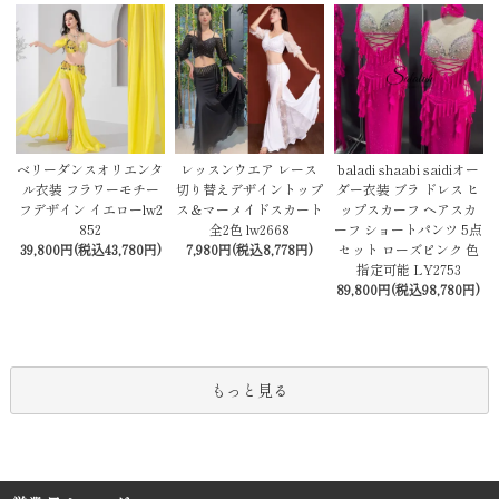
レッスンウエア レース
baladi shaabi saidiオー
ベリーダンスオリエンタ
切り替えデザイントップ
ダー衣装 ブラ ドレス ヒ
ル衣装 フラワーモチー
ス＆マーメイドスカート
ップスカーフ ヘアスカ
フデザイン イエローlw2
全2色 lw2668
ーフ ショートパンツ 5点
852
7,980円(税込8,778円)
セット ローズピンク 色
39,800円(税込43,780円)
指定可能 LY2753
89,800円(税込98,780円)
もっと見る