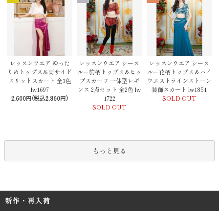
レッスンウエア シース
レッスンウエア ゆった
レッスンウエア シース
ルー豹柄トップス＆ヒッ
りめトップス＆両サイド
ルー花柄トップス＆ハイ
プスカーフ 一体型レギ
スリットスカート 全3色
ウエストラインストーン
ンス 2点セット 全2色 lw
lw1697
装飾スカート lw1851
1722
2,600円(税込2,860円)
SOLD OUT
SOLD OUT
もっと見る
新作・再入荷