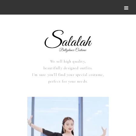
We sell high quality,
beautifully designed outfits.
I'm sure you'll find your special costume,
perfect for your needs.