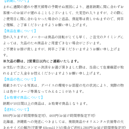
【納期について】
まれに通関の遅れや悪天候等の予期せぬ原因により、通常納期に間に合わずお
客様へのお届けが遅れることもございまして、大変恐れ入りますが、その際に
ご使用日に間に合わなかった場合のご返品、保証等は致しかねますので、何卒
ご理解、ご了承くださいますようお願い申し上げます。
【商品在庫について】
恐れ入りますが、メーカーは商品の回転がとても早く、ご注文のタイミングに
よっては、欠品のため商品をご用意できない場合がございます。
ご不便をお掛け致しますが、何卒ご了承くださいますようお願い申し上げま
す。
※欠品の際は、2営業日以内にご連絡いたします。
お支払い方法にコンビニ決済をお選び頂きました際は、当店にて在庫確認が取
れるまでご入金をお控えくださいますようお願い申し上げます。
【商品の色について】
掲載されている写真は、デバイスの環境やお部屋の光の状況により、実際の物
とは色やイメージ等異なってみえることがあります。
【お取寄せ商品について】
納期が10日間以上の商品は、お取寄せ商品となります。
【送料について】
880円(お届け時間帯指定可)、460円(お届け時間帯指定不可)
北海道、沖縄県への発送につきましては、複数商品やオリエンタル衣装等の大
きめサイズの梱包(宅配便 60cm以上)の場合で送料1,280円(お届け時間帯指定可)