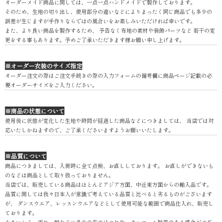
オーダーメイド商品に関しては、一点一点ハンドメイドで製作しております。
そのため、生地の切り出し、使用部分の違いなどによりまったく同じ商品でも多少の
誤差が生じますが手作りならではの風合いをお楽しみいただければ幸いです。
また、より良い商品を製作するため、 予告なく布地の素材や装飾パーツなど 若干の変
更をする事もあります。予めご了承いただきます様お願い申し上げます。
※オーダー衣装のサイズ指定
オーダー注文の際はご注文手続きの際の入力フォームの備考欄に商品ページ記載の必
要オーダーサイズをご入力ください。
※商品の状態について
使用後に状態が変化した生地や時間が経過した商品などにつきましては、 当店では対
応いたしかねますので、ご了承くださいますようお願いいたします。
※品質について
商品につきましては、入荷時に全て点検、お直ししております。 お直しができないも
のなどは商品として取り扱っておりません。
当店では、販売している商品はほとんどアジア方面、中近東方面からの輸入品です。
品質に関しては我々日本人が常識で考えている品質と比べると劣るものがございます
が、 ダンスウエア、レッスンウエアなどとして使用可能な範囲で商品仕入れ、販売し
ております。