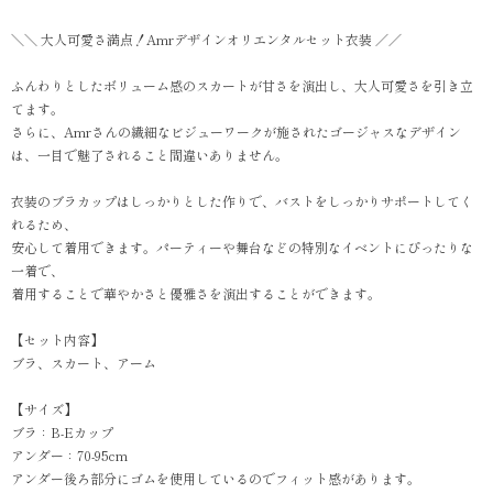
＼＼ 大人可愛さ満点！Amrデザインオリエンタルセット衣装 ／／
ふんわりとしたボリューム感のスカートが甘さを演出し、大人可愛さを引き立
てます。
さらに、Amrさんの繊細なビジューワークが施されたゴージャスなデザイン
は、一目で魅了されること間違いありません。
衣装のブラカップはしっかりとした作りで、バストをしっかりサポートしてく
れるため、
安心して着用できます。パーティーや舞台などの特別なイベントにぴったりな
一着で、
着用することで華やかさと優雅さを演出することができます。
【セット内容】
ブラ、スカート、アーム
【サイズ】
ブラ：B-Eカップ
アンダー：70-95cm
アンダー後ろ部分にゴムを使用しているのでフィット感があります。