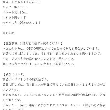
スカートウエスト：75-95cm
ヒップ：82-105cm
スカート丈：95cm
スリット両サイド
※サイズ多少誤差があります
※即納品
【注意事項 - ご購入前に必ずお読みください】
※衣装のお色は、各PCの環境によって異なってみえる場合がございます。
商品の状態に関しましては、それぞれ主観の違いがあるかと思いますので、
イメージなど多少の違いがあることをご了承ください。
気になる点がございましたらお気軽にご質問ください。
【品質について】
商品はエジプトからの輸入品です。
品質に関しては、我々日本人が常識で考えている品質と比べると劣るものがご
ざいますが、
ダンスウエア、レッスンウエアなどとして使用可能な範囲で商品仕入れ、販売
しております。
小さいシミ、汚れ、端などに多少の布のほつれや、チャコール跡等のある場合