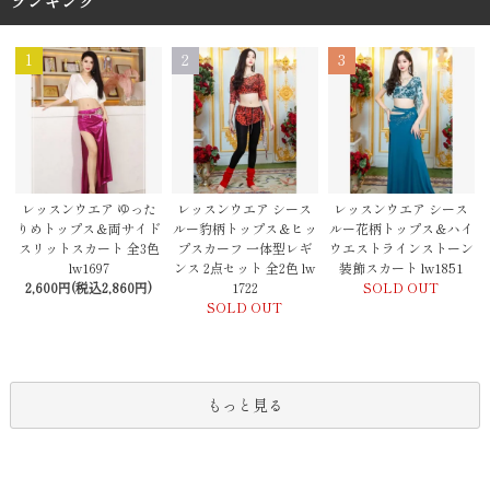
ランキング
1
2
3
レッスンウエア シース
レッスンウエア ゆった
レッスンウエア シース
ルー豹柄トップス＆ヒッ
りめトップス＆両サイド
ルー花柄トップス＆ハイ
プスカーフ 一体型レギ
スリットスカート 全3色
ウエストラインストーン
ンス 2点セット 全2色 lw
lw1697
装飾スカート lw1851
1722
2,600円(税込2,860円)
SOLD OUT
SOLD OUT
もっと見る