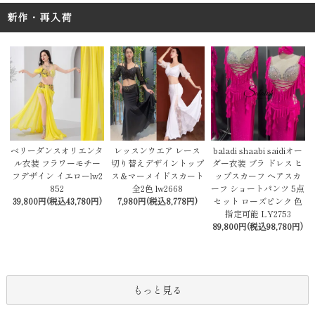
新作・再入荷
レッスンウエア レース
baladi shaabi saidiオー
ベリーダンスオリエンタ
切り替えデザイントップ
ダー衣装 ブラ ドレス ヒ
ル衣装 フラワーモチー
ス＆マーメイドスカート
ップスカーフ ヘアスカ
フデザイン イエローlw2
全2色 lw2668
ーフ ショートパンツ 5点
852
7,980円(税込8,778円)
セット ローズピンク 色
39,800円(税込43,780円)
指定可能 LY2753
89,800円(税込98,780円)
もっと見る