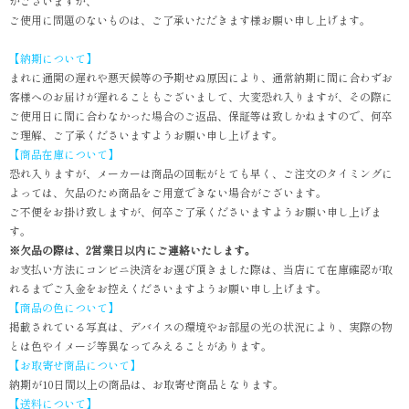
がございますが、
ご使用に問題のないものは、ご了承いただきます様お願い申し上げます。
【納期について】
まれに通関の遅れや悪天候等の予期せぬ原因により、通常納期に間に合わずお
客様へのお届けが遅れることもございまして、大変恐れ入りますが、その際に
ご使用日に間に合わなかった場合のご返品、保証等は致しかねますので、何卒
ご理解、ご了承くださいますようお願い申し上げます。
【商品在庫について】
恐れ入りますが、メーカーは商品の回転がとても早く、ご注文のタイミングに
よっては、欠品のため商品をご用意できない場合がございます。
ご不便をお掛け致しますが、何卒ご了承くださいますようお願い申し上げま
す。
※欠品の際は、2営業日以内にご連絡いたします。
お支払い方法にコンビニ決済をお選び頂きました際は、当店にて在庫確認が取
れるまでご入金をお控えくださいますようお願い申し上げます。
【商品の色について】
掲載されている写真は、デバイスの環境やお部屋の光の状況により、実際の物
とは色やイメージ等異なってみえることがあります。
【お取寄せ商品について】
納期が10日間以上の商品は、お取寄せ商品となります。
【送料について】