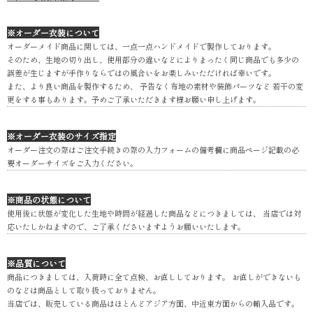
※オーダー衣装について
オーダーメイド商品に関しては、一点一点ハンドメイドで製作しております。
そのため、生地の切り出し、使用部分の違いなどによりまったく同じ商品でも多少の
誤差が生じますが手作りならではの風合いをお楽しみいただければ幸いです。
また、より良い商品を製作するため、 予告なく布地の素材や装飾パーツなど 若干の変
更をする事もあります。予めご了承いただきます様お願い申し上げます。
※オーダー衣装のサイズ指定
オーダー注文の際はご注文手続きの際の入力フォームの備考欄に商品ページ記載の必
要オーダーサイズをご入力ください。
※商品の状態について
使用後に状態が変化した生地や時間が経過した商品などにつきましては、 当店では対
応いたしかねますので、ご了承くださいますようお願いいたします。
※品質について
商品につきましては、入荷時に全て点検、お直ししております。 お直しができないも
のなどは商品として取り扱っておりません。
当店では、販売している商品はほとんどアジア方面、中近東方面からの輸入品です。