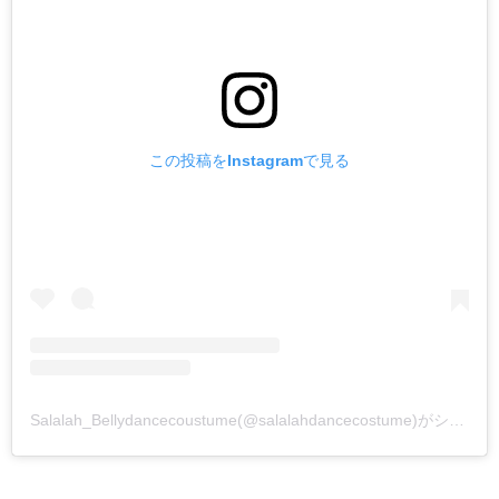
この投稿をInstagramで見る
Salalah_Bellydancecoustume(@salalahdancecostume)がシェアした投稿