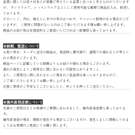
品質に関しては我々日本人が常識で考えている品質と比べると劣るものがございます
が、 ダンスウエア、レッスンウエアなどとして使用可能な範囲で商品仕入れ、販売し
ております。
小さいシミ、汚れ、端などに多少の布のほつれや、チャコール跡等のある場合がござ
いますが、 ご使用に問題のないものはご了承いただきます様お願い申し上げます。
商品のお届け後は往復送料をご負担いただければ一部補修も承っております。
※納期、配送について
お取り寄せ、オーダー注文の商品は、発送時に悪天候や、通関での遅れなどが考えら
れる場合がございます。
商品ページに記載している納期よりもお届けが遅れる場合もございます。
遅れの発生によりご使用日に間に合わない可能性もありますこと、
また、ご使用日に間に合わなかった場合のご返品等は承っておりませんので、
ご了承くださいますようお願い申し上げます。
衣装ご使用のご予定などございましたら、ゆとりを持ってご注文ください。
※海外直発送便について
衣装のご使用日などお客様のご事情に合わせまして、海外直発送便も承っておりま
す。
海外直発送の場合、関税が発生する場合もございますが、発生しました関税につきま
してはお客様のご負担にてお願い致します。