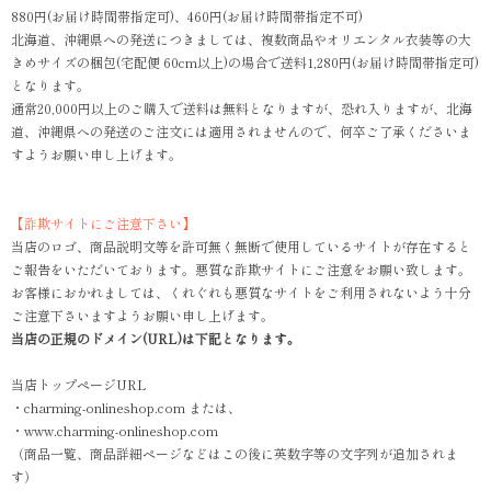
880円(お届け時間帯指定可)、460円(お届け時間帯指定不可)
北海道、沖縄県への発送につきましては、複数商品やオリエンタル衣装等の大
きめサイズの梱包(宅配便 60cm以上)の場合で送料1,280円(お届け時間帯指定可)
となります。
通常20,000円以上のご購入で送料は無料となりますが、恐れ入りますが、北海
道、沖縄県への発送のご注文には適用されませんので、何卒ご了承くださいま
すようお願い申し上げます。
【詐欺サイトにご注意下さい】
当店のロゴ、商品説明文等を許可無く無断で使用しているサイトが存在すると
ご報告をいただいております。悪質な詐欺サイトにご注意をお願い致します。
お客様におかれましては、くれぐれも悪質なサイトをご利用されないよう十分
ご注意下さいますようお願い申し上げます。
当店の正規のドメイン(URL)は下記となります。
当店トップページURL
・charming-onlineshop.com または、
・www.charming-onlineshop.com
（商品一覧、商品詳細ページなどはこの後に英数字等の文字列が追加されま
す）