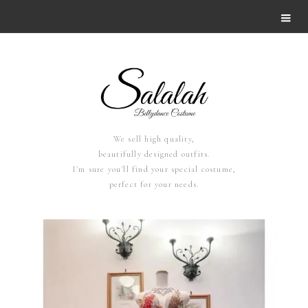
We sell high quality,
beautifully designed outfits.
I'm sure you'll find your special costume,
perfect for your needs.