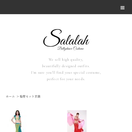
We sell high quality,
beautifully designed outfits.
I'm sure you'll find your special costume,
perfect for your needs.
ホーム
>
格安セット衣装