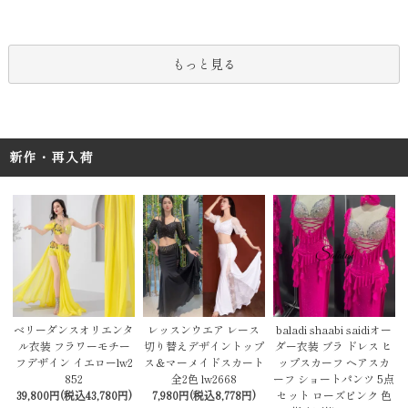
もっと見る
新作・再入荷
レッスンウエア レース
baladi shaabi saidiオー
ベリーダンスオリエンタ
切り替えデザイントップ
ダー衣装 ブラ ドレス ヒ
ル衣装 フラワーモチー
ス＆マーメイドスカート
ップスカーフ ヘアスカ
フデザイン イエローlw2
全2色 lw2668
ーフ ショートパンツ 5点
852
7,980円(税込8,778円)
セット ローズピンク 色
39,800円(税込43,780円)