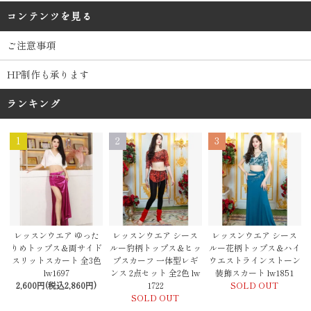
コンテンツを見る
ご注意事項
HP制作も承ります
ランキング
1
2
3
レッスンウエア シース
レッスンウエア ゆった
レッスンウエア シース
ルー豹柄トップス＆ヒッ
りめトップス＆両サイド
ルー花柄トップス＆ハイ
プスカーフ 一体型レギ
スリットスカート 全3色
ウエストラインストーン
ンス 2点セット 全2色 lw
lw1697
装飾スカート lw1851
1722
2,600円(税込2,860円)
SOLD OUT
SOLD OUT