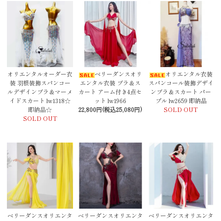
オリエンタルオーダー衣
ベリーダンスオリ
オリエンタル衣装
装 羽根装飾スパンコー
エンタル衣装 ブラ＆ス
スパンコール装飾デザイ
ルデザインブラ＆マーメ
カート アーム付き4点セ
ンブラ＆スカート パー
イドスカート lw1318☆
ット lw1966
プル lw2659 即納品
即納品☆
22,800円(税込25,080円)
SOLD OUT
SOLD OUT
ベリーダンスオリエンタ
ベリーダンスオリエンタ
ベリーダンスオリエンタ