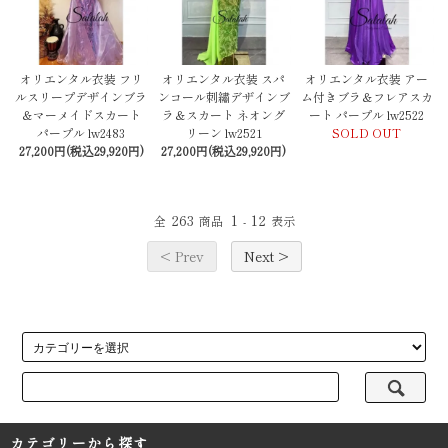
オリエンタル衣装 フリ
オリエンタル衣装 スパ
オリエンタル衣装 アー
ルスリープデザインブラ
ンコール刺繡デザインブ
ム付きブラ＆フレアスカ
＆マーメイドスカート
ラ＆スカート ネオング
ート パープル lw2522
パープル lw2483
リーン lw2521
SOLD OUT
27,200円(税込29,920円)
27,200円(税込29,920円)
263
1
12
全
商品
-
表示
< Prev
Next >
カテゴリーから探す