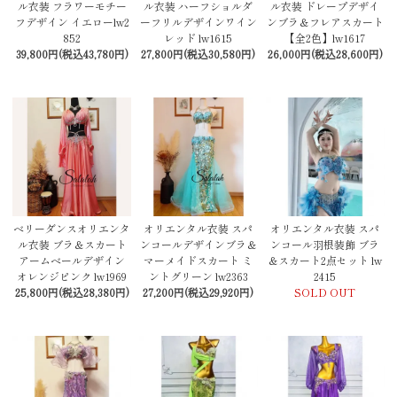
ル衣装 フラワーモチー
ル衣装 ハーフショルダ
ル衣装 ドレープデザイ
フデザイン イエローlw2
ーフリルデザインワイン
ンブラ＆フレアスカート
852
レッド lw1615
【全2色】lw1617
39,800円(税込43,780円)
27,800円(税込30,580円)
26,000円(税込28,600円)
ベリーダンスオリエンタ
オリエンタル衣装 スパ
オリエンタル衣装 スパ
ル衣装 ブラ＆スカート
ンコールデザインブラ＆
ンコール羽根装飾 ブラ
アームベールデザイン
マーメイドスカート ミ
＆スカート2点セット lw
オレンジピンク lw1969
ントグリーン lw2363
2415
25,800円(税込28,380円)
27,200円(税込29,920円)
SOLD OUT