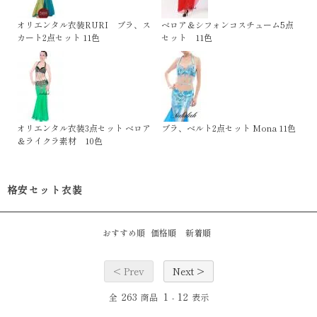
オリエンタル衣装RURI ブラ、ス
ベロア＆シフォンコスチューム5点
カート2点セット 11色
セット 11色
オリエンタル衣装3点セット ベロア
ブラ、ベルト2点セット Mona 11色
＆ライクラ素材 10色
格安セット衣装
おすすめ順
価格順
新着順
< Prev
Next >
263
1
12
全
商品
-
表示