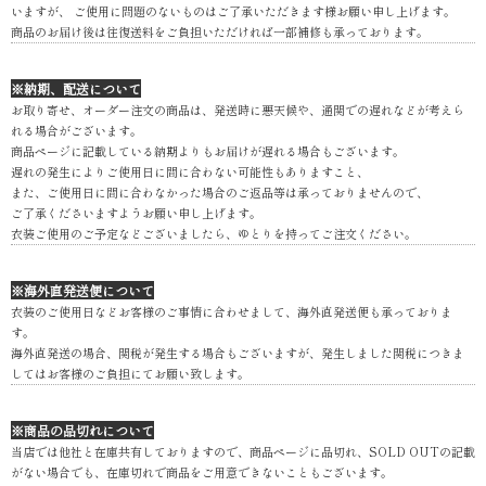
いますが、 ご使用に問題のないものはご了承いただきます様お願い申し上げます。
商品のお届け後は往復送料をご負担いただければ一部補修も承っております。
※納期、配送について
お取り寄せ、オーダー注文の商品は、発送時に悪天候や、通関での遅れなどが考えら
れる場合がございます。
商品ページに記載している納期よりもお届けが遅れる場合もございます。
遅れの発生によりご使用日に間に合わない可能性もありますこと、
また、ご使用日に間に合わなかった場合のご返品等は承っておりませんので、
ご了承くださいますようお願い申し上げます。
衣装ご使用のご予定などございましたら、ゆとりを持ってご注文ください。
※海外直発送便について
衣装のご使用日などお客様のご事情に合わせまして、海外直発送便も承っておりま
す。
海外直発送の場合、関税が発生する場合もございますが、発生しました関税につきま
してはお客様のご負担にてお願い致します。
※商品の品切れについて
当店では他社と在庫共有しておりますので、商品ページに品切れ、SOLD OUTの記載
がない場合でも、在庫切れで商品をご用意できないこともございます。