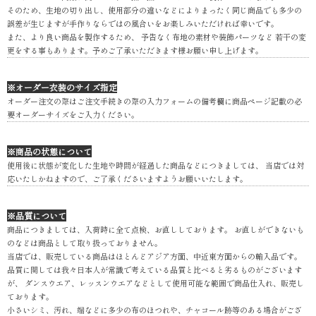
そのため、生地の切り出し、使用部分の違いなどによりまったく同じ商品でも多少の
誤差が生じますが手作りならではの風合いをお楽しみいただければ幸いです。
また、より良い商品を製作するため、 予告なく布地の素材や装飾パーツなど 若干の変
更をする事もあります。予めご了承いただきます様お願い申し上げます。
※オーダー衣装のサイズ指定
オーダー注文の際はご注文手続きの際の入力フォームの備考欄に商品ページ記載の必
要オーダーサイズをご入力ください。
※商品の状態について
使用後に状態が変化した生地や時間が経過した商品などにつきましては、 当店では対
応いたしかねますので、ご了承くださいますようお願いいたします。
※品質について
商品につきましては、入荷時に全て点検、お直ししております。 お直しができないも
のなどは商品として取り扱っておりません。
当店では、販売している商品はほとんどアジア方面、中近東方面からの輸入品です。
品質に関しては我々日本人が常識で考えている品質と比べると劣るものがございます
が、 ダンスウエア、レッスンウエアなどとして使用可能な範囲で商品仕入れ、販売し
ております。
小さいシミ、汚れ、端などに多少の布のほつれや、チャコール跡等のある場合がござ