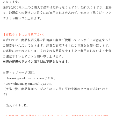
となります。
通常20,000円以上のご購入で送料は無料となりますが、恐れ入りますが、北海
道、沖縄県への発送のご注文には適用されませんので、何卒ご了承くださいま
すようお願い申し上げます。
【詐欺サイトにご注意下さい】
当店のロゴ、商品説明文等を許可無く無断で使用しているサイトが存在すると
ご報告をいただいております。悪質な詐欺サイトにご注意をお願い致します。
お客様におかれましては、くれぐれも悪質なサイトをご利用されないよう十分
ご注意下さいますようお願い申し上げます。
当店の正規のドメイン(URL)は下記となります。
当店トップページURL
・charming-onlineshop.com または、
・www.charming-onlineshop.com
（商品一覧、商品詳細ページなどはこの後に英数字等の文字列が追加されま
す）
・楽天サイトURL
上記以外のURLを使用したサイトは、当店とは一切関係がございませんので、