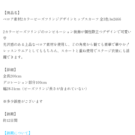
【商品名】
ベロア素材2カラービーズフリンジデザインヒップスカーフ 全3色 lw2466
2カラービーズフリンジのコンビネーション装飾が個性際立つデザインで可愛い
♡
光沢感のある上品なベロア素材を使用し、どの角度から観ても豪華で華やか！
レッスンウエアとしてももちろん、スカートと重ね使用でステージ衣装にも活
躍できます。
【詳細】
全長200cm
デコレーション部分100cm
幅28-31cm（ビーズフリンジ長さが含まれていない）
※多少誤差がございます
【納期】
約12日間
【納期について】