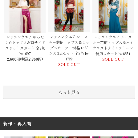
レッスンウエア シース
レッスンウエア ゆった
レッスンウエア シース
ルー豹柄トップス＆ヒッ
りめトップス＆両サイド
ルー花柄トップス＆ハイ
プスカーフ 一体型レギ
スリットスカート 全3色
ウエストラインストーン
ンス 2点セット 全2色 lw
lw1697
装飾スカート lw1851
1722
2,600円(税込2,860円)
SOLD OUT
SOLD OUT
もっと見る
新作・再入荷