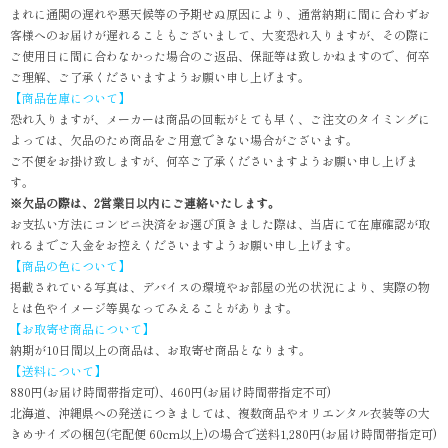
まれに通関の遅れや悪天候等の予期せぬ原因により、通常納期に間に合わずお
客様へのお届けが遅れることもございまして、大変恐れ入りますが、その際に
ご使用日に間に合わなかった場合のご返品、保証等は致しかねますので、何卒
ご理解、ご了承くださいますようお願い申し上げます。
【商品在庫について】
恐れ入りますが、メーカーは商品の回転がとても早く、ご注文のタイミングに
よっては、欠品のため商品をご用意できない場合がございます。
ご不便をお掛け致しますが、何卒ご了承くださいますようお願い申し上げま
す。
※欠品の際は、2営業日以内にご連絡いたします。
お支払い方法にコンビニ決済をお選び頂きました際は、当店にて在庫確認が取
れるまでご入金をお控えくださいますようお願い申し上げます。
【商品の色について】
掲載されている写真は、デバイスの環境やお部屋の光の状況により、実際の物
とは色やイメージ等異なってみえることがあります。
【お取寄せ商品について】
納期が10日間以上の商品は、お取寄せ商品となります。
【送料について】
880円(お届け時間帯指定可)、460円(お届け時間帯指定不可)
北海道、沖縄県への発送につきましては、複数商品やオリエンタル衣装等の大
きめサイズの梱包(宅配便 60cm以上)の場合で送料1,280円(お届け時間帯指定可)