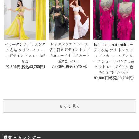
レッスンウエア レース
baladi shaabi saidiオー
ベリーダンスオリエンタ
切り替えデザイントップ
ダー衣装 ブラ ドレス ヒ
ル衣装 フラワーモチー
ス＆マーメイドスカート
ップスカーフ ヘアスカ
フデザイン イエローlw2
全2色 lw2668
ーフ ショートパンツ 5点
852
7,980円(税込8,778円)
セット ローズピンク 色
39,800円(税込43,780円)
指定可能 LY2753
89,800円(税込98,780円)
もっと見る
営業日カレンダー