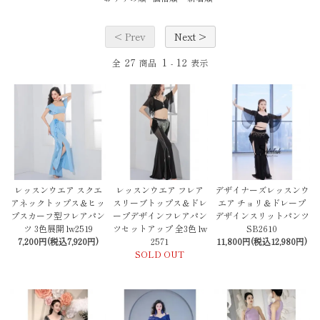
< Prev
Next >
27
1
12
全
商品
-
表示
レッスンウエア スクエ
レッスンウエア フレア
デザイナーズレッスンウ
アネックトップス＆ヒッ
スリーブトップス＆ドレ
エア チョリ＆ドレープ
プスカーフ型フレアパン
ープデザインフレアパン
デザインスリットパンツ
ツ 3色展開 lw2519
ツセットアップ 全3色 lw
SB2610
7,200円(税込7,920円)
2571
11,800円(税込12,980円)
SOLD OUT