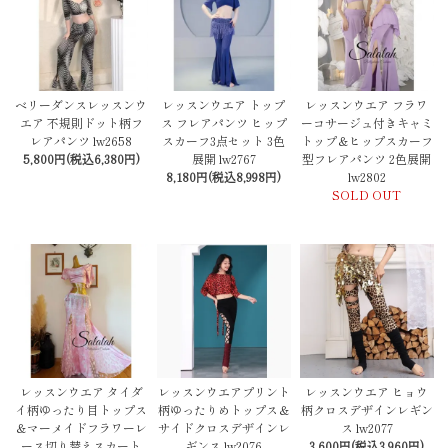
ベリーダンスレッスンウ
レッスンウエア トップ
レッスンウエア フラワ
エア 不規則ドット柄フ
ス フレアパンツ ヒップ
ーコサージュ付きキャミ
レアパンツ lw2658
スカーフ3点セット 3色
トップ＆ヒップスカーフ
5,800円(税込6,380円)
展開 lw2767
型フレアパンツ 2色展開
8,180円(税込8,998円)
lw2802
SOLD OUT
レッスンウエア タイダ
レッスンウエアプリント
レッスンウエア ヒョウ
イ柄ゆったり目トップス
柄ゆったりめトップス＆
柄クロスデザインレギン
＆マーメイドフラワーレ
サイドクロスデザインレ
ス lw2077
ース切り替えスカート
ギンス lw2076
3,600円(税込3,960円)