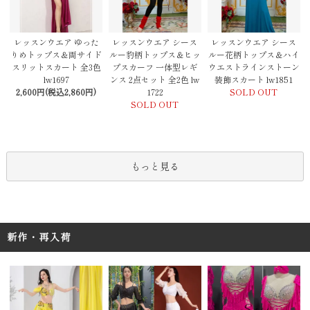
レッスンウエア シース
レッスンウエア ゆった
レッスンウエア シース
ルー豹柄トップス＆ヒッ
りめトップス＆両サイド
ルー花柄トップス＆ハイ
プスカーフ 一体型レギ
スリットスカート 全3色
ウエストラインストーン
ンス 2点セット 全2色 lw
lw1697
装飾スカート lw1851
1722
2,600円(税込2,860円)
SOLD OUT
SOLD OUT
もっと見る
新作・再入荷