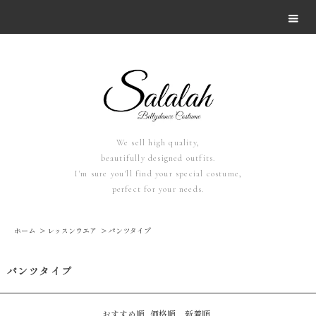
We sell high quality,
beautifully designed outfits.
I'm sure you'll find your special costume,
perfect for your needs.
ホーム
>
レッスンウエア
>
パンツタイプ
パンツタイプ
おすすめ順
価格順
新着順