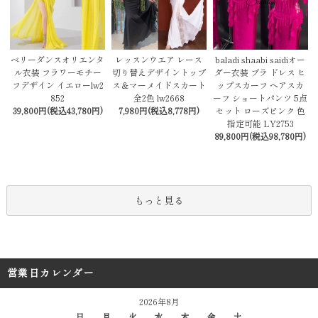
レッスンウエア レース
baladi shaabi saidiオー
ベリーダンスオリエンタ
切り替えデザイントップ
ダー衣装 ブラ ドレス ヒ
ル衣装 フラワーモチー
ス＆マーメイドスカート
ップスカーフ ヘアスカ
フデザイン イエローlw2
全2色 lw2668
ーフ ショートパンツ 5点
852
7,980円(税込8,778円)
セット ローズピンク 色
39,800円(税込43,780円)
指定可能 LY2753
89,800円(税込98,780円)
もっと見る
営業日カレンダー
2026年8月
日
月
火
水
木
金
土