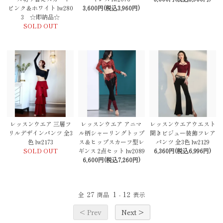
ピンク＆ホワイト lw280
3,600円(税込3,960円)
3 ☆即納品☆
SOLD OUT
レッスンウエア 三層フ
レッスンウエア アニマ
レッスンウエアウエスト
リルデザインパンツ 全3
ル柄シャーリングトップ
開きビジュー装飾フレア
色 lw2173
ス＆ヒップスカーフ型レ
パンツ 全3色 lw2129
SOLD OUT
ギンス 2点セット lw2089
6,360円(税込6,996円)
6,600円(税込7,260円)
27
1
12
全
商品
-
表示
< Prev
Next >