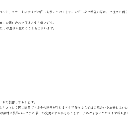
ベルト、スカートのサイズお直しも承っております。お直しをご希望の際は、ご注文を頂く
前にお問い合わせ頂けますと幸いです。
間ほどの遅れが生じることもございます。
イドで製作しております。
よりまったく同じ商品でも多少の誤差が生じますが手作りならではの風合いをお楽しみいた
地の素材や装飾パーツなど 若干の変更をする事もあります。予めご了承いただきます様お願