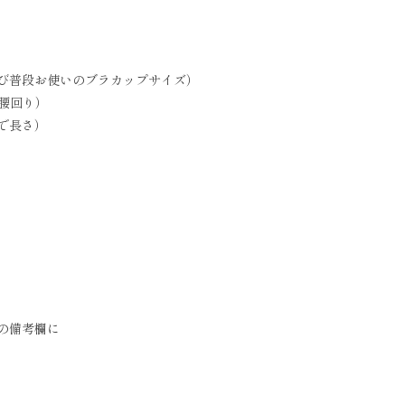
及び普段お使いのブラカップサイズ）
の腰回り）
まで長さ）
の備考欄に