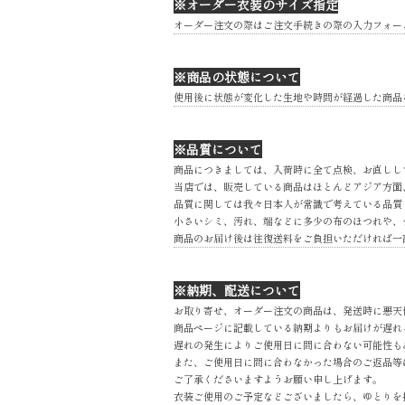
※オーダー衣装のサイズ指定
オーダー注文の際はご注文手続きの際の入力フォー
※商品の状態について
使用後に状態が変化した生地や時間が経過した商品
※品質について
商品につきましては、入荷時に全て点検、お直しし
当店では、販売している商品はほとんどアジア方面
品質に関しては我々日本人が常識で考えている品質
小さいシミ、汚れ、端などに多少の布のほつれや、
商品のお届け後は往復送料をご負担いただければ一
※納期、配送について
お取り寄せ、オーダー注文の商品は、発送時に悪天
商品ページに記載している納期よりもお届けが遅れ
遅れの発生によりご使用日に間に合わない可能性も
また、ご使用日に間に合わなかった場合のご返品等
ご了承くださいますようお願い申し上げます。
衣装ご使用のご予定などございましたら、ゆとりを