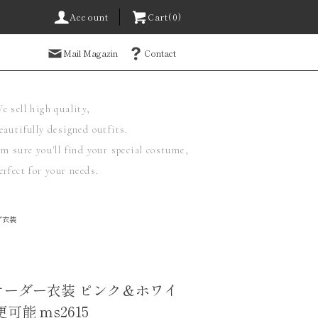
Account
Cart(0)
Mail Magazin
Contact
e sell high quality,
eautifully designed outfits.
'm sure you'll find your special costume,
erfect for your needs.
ダ衣装
オーダー衣装 ピンク＆ホワイ
可能 ms2615