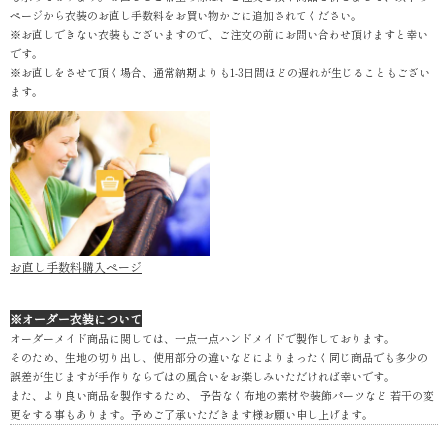
ページから衣装のお直し手数料をお買い物かごに追加されてください。
※お直しできない衣装もございますので、ご注文の前にお問い合わせ頂けますと幸い
です。
※お直しをさせて頂く場合、通常納期よりも1-3日間ほどの遅れが生じることもござい
ます。
お直し手数料購入ページ
※オーダー衣装について
オーダーメイド商品に関しては、一点一点ハンドメイドで製作しております。
そのため、生地の切り出し、使用部分の違いなどによりまったく同じ商品でも多少の
誤差が生じますが手作りならではの風合いをお楽しみいただければ幸いです。
また、より良い商品を製作するため、 予告なく布地の素材や装飾パーツなど 若干の変
更をする事もあります。予めご了承いただきます様お願い申し上げます。