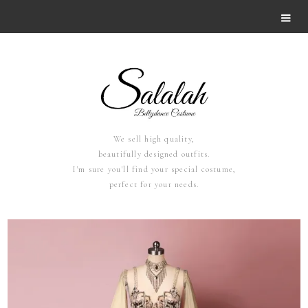
We sell high quality,
beautifully designed outfits.
I'm sure you'll find your special costume,
perfect for your needs.