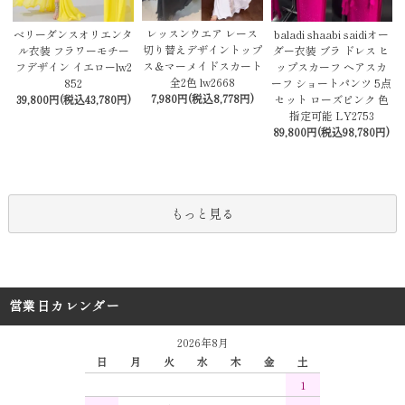
レッスンウエア レース
baladi shaabi saidiオー
ベリーダンスオリエンタ
切り替えデザイントップ
ダー衣装 ブラ ドレス ヒ
ル衣装 フラワーモチー
ス＆マーメイドスカート
ップスカーフ ヘアスカ
フデザイン イエローlw2
全2色 lw2668
ーフ ショートパンツ 5点
852
7,980円(税込8,778円)
セット ローズピンク 色
39,800円(税込43,780円)
指定可能 LY2753
89,800円(税込98,780円)
もっと見る
営業日カレンダー
2026年8月
日
月
火
水
木
金
土
1