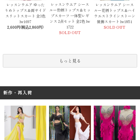
レッスンウエア シース
レッスンウエア ゆった
レッスンウエア シース
ルー豹柄トップス＆ヒッ
りめトップス＆両サイド
ルー花柄トップス＆ハイ
プスカーフ 一体型レギ
スリットスカート 全3色
ウエストラインストーン
ンス 2点セット 全2色 lw
lw1697
装飾スカート lw1851
1722
2,600円(税込2,860円)
SOLD OUT
SOLD OUT
もっと見る
新作・再入荷