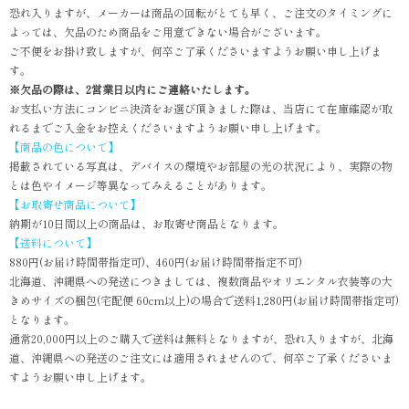
恐れ入りますが、メーカーは商品の回転がとても早く、ご注文のタイミングに
よっては、欠品のため商品をご用意できない場合がございます。
ご不便をお掛け致しますが、何卒ご了承くださいますようお願い申し上げま
す。
※欠品の際は、2営業日以内にご連絡いたします。
お支払い方法にコンビニ決済をお選び頂きました際は、当店にて在庫確認が取
れるまでご入金をお控えくださいますようお願い申し上げます。
【商品の色について】
掲載されている写真は、デバイスの環境やお部屋の光の状況により、実際の物
とは色やイメージ等異なってみえることがあります。
【お取寄せ商品について】
納期が10日間以上の商品は、お取寄せ商品となります。
【送料について】
880円(お届け時間帯指定可)、460円(お届け時間帯指定不可)
北海道、沖縄県への発送につきましては、複数商品やオリエンタル衣装等の大
きめサイズの梱包(宅配便 60cm以上)の場合で送料1,280円(お届け時間帯指定可)
となります。
通常20,000円以上のご購入で送料は無料となりますが、恐れ入りますが、北海
道、沖縄県への発送のご注文には適用されませんので、何卒ご了承くださいま
すようお願い申し上げます。