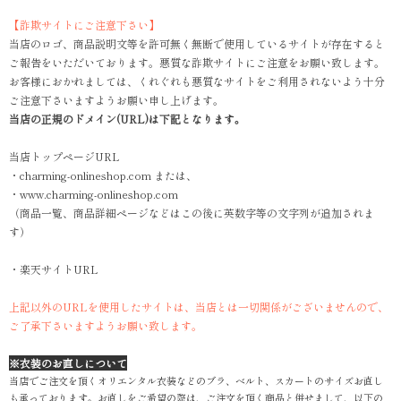
【詐欺サイトにご注意下さい】
当店のロゴ、商品説明文等を許可無く無断で使用しているサイトが存在すると
ご報告をいただいております。悪質な詐欺サイトにご注意をお願い致します。
お客様におかれましては、くれぐれも悪質なサイトをご利用されないよう十分
ご注意下さいますようお願い申し上げます。
当店の正規のドメイン(URL)は下記となります。
当店トップページURL
・charming-onlineshop.com または、
・www.charming-onlineshop.com
（商品一覧、商品詳細ページなどはこの後に英数字等の文字列が追加されま
す）
・楽天サイトURL
上記以外のURLを使用したサイトは、当店とは一切関係がございませんので、
ご了承下さいますようお願い致します。
※衣装のお直しについて
当店でご注文を頂くオリエンタル衣装などのブラ、ベルト、スカートのサイズお直し
も承っております。お直しをご希望の際は、ご注文を頂く商品と併せまして、以下の