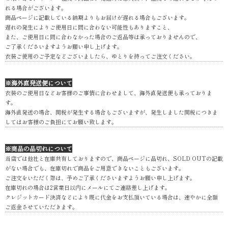
れる場合がございます。
商品ページに記載している納期よりもお届けが遅れる場合もございます。
遅れの発生によりご使用日に間に合わない可能性もありますこと、
また、ご使用日に間に合わなかった場合のご返品等は承っておりませんので、
ご了承くださいますようお願い申し上げます。
衣装ご使用のご予定などございましたら、ゆとりを持ってご注文ください。
※海外直発送便について
衣装のご使用日などお客様のご事情に合わせまして、海外直発送便も承っておりま
す。
海外直発送の場合、関税が発生する場合もございますが、発生しました関税につきま
してはお客様のご負担にてお願い致します。
※商品の品切れについて
当店では他社と在庫共有しておりますので、商品ページに品切れ、SOLD OUTの記載
がない場合でも、在庫切れで商品をご用意できないこともございます。
ご注文をいただく際は、予めご了承くださいますようお願い申し上げます。
在庫切れの場合は2営業日以内にメールにてご連絡差し上げます。
クレジットカード決済などにより既に代金をお支払頂いている場合は、速やかに全額
ご返金させていただきます。