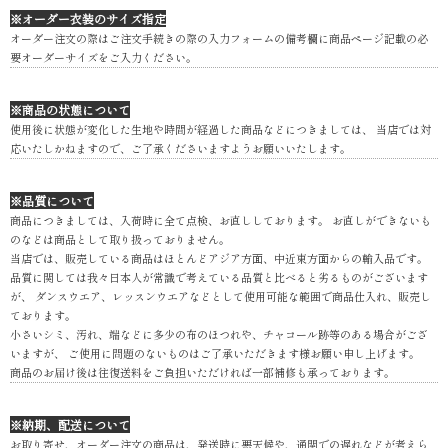
※オーダー衣装のサイズ指定
オーダー注文の際はご注文手続きの際の入力フォームの備考欄に商品ページ記載の必
要オーダーサイズをご入力ください。
※商品の状態について
使用後に状態が変化した生地や時間が経過した商品などにつきましては、 当店では対
応いたしかねますので、ご了承くださいますようお願いいたします。
※品質について
商品につきましては、入荷時に全て点検、お直ししております。 お直しができないも
のなどは商品として取り扱っておりません。
当店では、販売している商品はほとんどアジア方面、中近東方面からの輸入品です。
品質に関しては我々日本人が常識で考えている品質と比べると劣るものがございます
が、 ダンスウエア、レッスンウエアなどとして使用可能な範囲で商品仕入れ、販売し
ております。
小さいシミ、汚れ、端などに多少の布のほつれや、チャコール跡等のある場合がござ
いますが、 ご使用に問題のないものはご了承いただきます様お願い申し上げます。
商品のお届け後は往復送料をご負担いただければ一部補修も承っております。
※納期、配送について
お取り寄せ、オーダー注文の商品は、発送時に悪天候や、通関での遅れなどが考えら