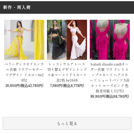
新作・再入荷
レッスンウエア レース
baladi shaabi saidiオー
ベリーダンスオリエンタ
切り替えデザイントップ
ダー衣装 ブラ ドレス ヒ
ル衣装 フラワーモチー
ス＆マーメイドスカート
ップスカーフ ヘアスカ
フデザイン イエローlw2
全2色 lw2668
ーフ ショートパンツ 5点
852
7,980円(税込8,778円)
セット ローズピンク 色
39,800円(税込43,780円)
指定可能 LY2753
89,800円(税込98,780円)
もっと見る