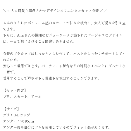
＼＼ 大人可愛さ満点！Amrデザインオリエンタルセット衣装 ／／
ふんわりとしたボリューム感のスカートが甘さを演出し、大人可愛さを引き立
てます。
さらに、Amrさんの繊細なビジューワークが施されたゴージャスなデザイン
は、一目で魅了されること間違いありません。
衣装のブラカップはしっかりとした作りで、バストをしっかりサポートしてく
れるため、
安心して着用できます。パーティーや舞台などの特別なイベントにぴったりな
一着で、
着用することで華やかさと優雅さを演出することができます。
【セット内容】
ブラ、スカート、アーム
【サイズ】
ブラ：B-Eカップ
アンダー：70-95cm
アンダー後ろ部分にゴムを使用しているのでフィット感があります。