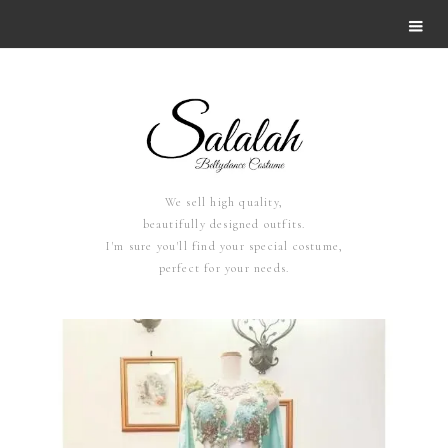
We sell high quality,
beautifully designed outfits.
I'm sure you'll find your special costume,
perfect for your needs.