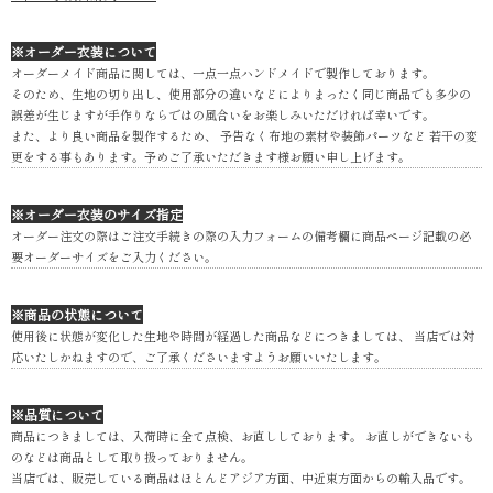
※オーダー衣装について
オーダーメイド商品に関しては、一点一点ハンドメイドで製作しております。
そのため、生地の切り出し、使用部分の違いなどによりまったく同じ商品でも多少の
誤差が生じますが手作りならではの風合いをお楽しみいただければ幸いです。
また、より良い商品を製作するため、 予告なく布地の素材や装飾パーツなど 若干の変
更をする事もあります。予めご了承いただきます様お願い申し上げます。
※オーダー衣装のサイズ指定
オーダー注文の際はご注文手続きの際の入力フォームの備考欄に商品ページ記載の必
要オーダーサイズをご入力ください。
※商品の状態について
使用後に状態が変化した生地や時間が経過した商品などにつきましては、 当店では対
応いたしかねますので、ご了承くださいますようお願いいたします。
※品質について
商品につきましては、入荷時に全て点検、お直ししております。 お直しができないも
のなどは商品として取り扱っておりません。
当店では、販売している商品はほとんどアジア方面、中近東方面からの輸入品です。