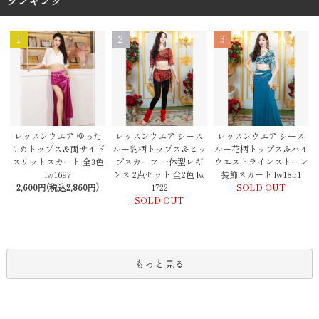
ランキング
1
2
3
レッスンウエア シース
レッスンウエア ゆった
レッスンウエア シース
ルー豹柄トップス＆ヒッ
りめトップス＆両サイド
ルー花柄トップス＆ハイ
プスカーフ 一体型レギ
スリットスカート 全3色
ウエストラインストーン
ンス 2点セット 全2色 lw
lw1697
装飾スカート lw1851
1722
2,600円(税込2,860円)
SOLD OUT
SOLD OUT
もっと見る