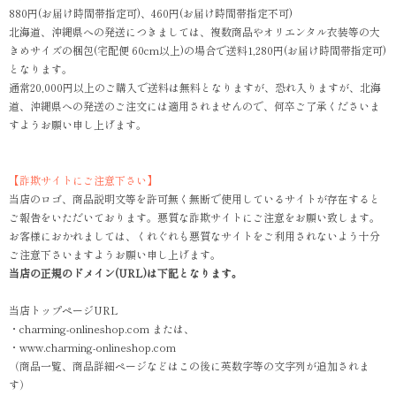
880円(お届け時間帯指定可)、460円(お届け時間帯指定不可)
北海道、沖縄県への発送につきましては、複数商品やオリエンタル衣装等の大
きめサイズの梱包(宅配便 60cm以上)の場合で送料1,280円(お届け時間帯指定可)
となります。
通常20,000円以上のご購入で送料は無料となりますが、恐れ入りますが、北海
道、沖縄県への発送のご注文には適用されませんので、何卒ご了承くださいま
すようお願い申し上げます。
【詐欺サイトにご注意下さい】
当店のロゴ、商品説明文等を許可無く無断で使用しているサイトが存在すると
ご報告をいただいております。悪質な詐欺サイトにご注意をお願い致します。
お客様におかれましては、くれぐれも悪質なサイトをご利用されないよう十分
ご注意下さいますようお願い申し上げます。
当店の正規のドメイン(URL)は下記となります。
当店トップページURL
・charming-onlineshop.com または、
・www.charming-onlineshop.com
（商品一覧、商品詳細ページなどはこの後に英数字等の文字列が追加されま
す）