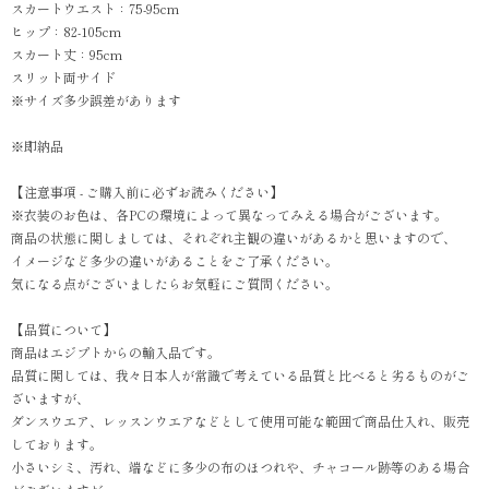
スカートウエスト：75-95cm
ヒップ：82-105cm
スカート丈：95cm
スリット両サイド
※サイズ多少誤差があります
※即納品
【注意事項 - ご購入前に必ずお読みください】
※衣装のお色は、各PCの環境によって異なってみえる場合がございます。
商品の状態に関しましては、それぞれ主観の違いがあるかと思いますので、
イメージなど多少の違いがあることをご了承ください。
気になる点がございましたらお気軽にご質問ください。
【品質について】
商品はエジプトからの輸入品です。
品質に関しては、我々日本人が常識で考えている品質と比べると劣るものがご
ざいますが、
ダンスウエア、レッスンウエアなどとして使用可能な範囲で商品仕入れ、販売
しております。
小さいシミ、汚れ、端などに多少の布のほつれや、チャコール跡等のある場合