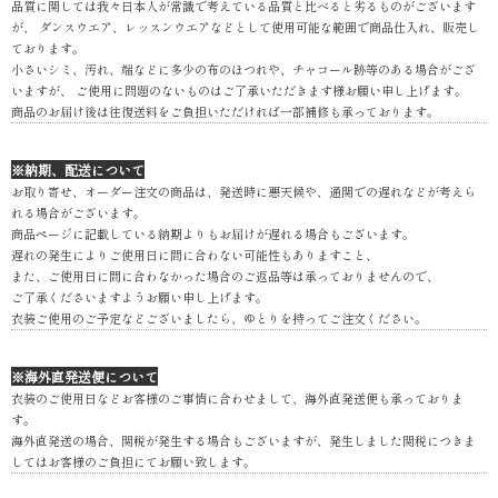
品質に関しては我々日本人が常識で考えている品質と比べると劣るものがございます
が、 ダンスウエア、レッスンウエアなどとして使用可能な範囲で商品仕入れ、販売し
ております。
小さいシミ、汚れ、端などに多少の布のほつれや、チャコール跡等のある場合がござ
いますが、 ご使用に問題のないものはご了承いただきます様お願い申し上げます。
商品のお届け後は往復送料をご負担いただければ一部補修も承っております。
※納期、配送について
お取り寄せ、オーダー注文の商品は、発送時に悪天候や、通関での遅れなどが考えら
れる場合がございます。
商品ページに記載している納期よりもお届けが遅れる場合もございます。
遅れの発生によりご使用日に間に合わない可能性もありますこと、
また、ご使用日に間に合わなかった場合のご返品等は承っておりませんので、
ご了承くださいますようお願い申し上げます。
衣装ご使用のご予定などございましたら、ゆとりを持ってご注文ください。
※海外直発送便について
衣装のご使用日などお客様のご事情に合わせまして、海外直発送便も承っておりま
す。
海外直発送の場合、関税が発生する場合もございますが、発生しました関税につきま
してはお客様のご負担にてお願い致します。