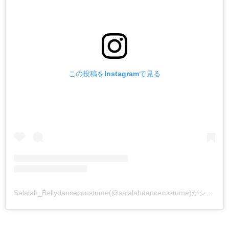
この投稿をInstagramで見る
Salalah_Bellydancecoustume(@salalahdancecostume)がシェアした投稿