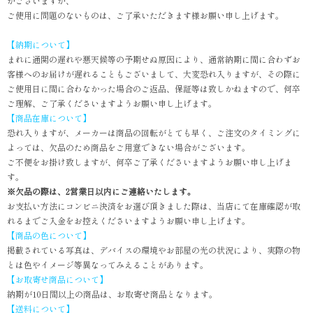
がございますが、
ご使用に問題のないものは、ご了承いただきます様お願い申し上げます。
【納期について】
まれに通関の遅れや悪天候等の予期せぬ原因により、通常納期に間に合わずお
客様へのお届けが遅れることもございまして、大変恐れ入りますが、その際に
ご使用日に間に合わなかった場合のご返品、保証等は致しかねますので、何卒
ご理解、ご了承くださいますようお願い申し上げます。
【商品在庫について】
恐れ入りますが、メーカーは商品の回転がとても早く、ご注文のタイミングに
よっては、欠品のため商品をご用意できない場合がございます。
ご不便をお掛け致しますが、何卒ご了承くださいますようお願い申し上げま
す。
※欠品の際は、2営業日以内にご連絡いたします。
お支払い方法にコンビニ決済をお選び頂きました際は、当店にて在庫確認が取
れるまでご入金をお控えくださいますようお願い申し上げます。
【商品の色について】
掲載されている写真は、デバイスの環境やお部屋の光の状況により、実際の物
とは色やイメージ等異なってみえることがあります。
【お取寄せ商品について】
納期が10日間以上の商品は、お取寄せ商品となります。
【送料について】