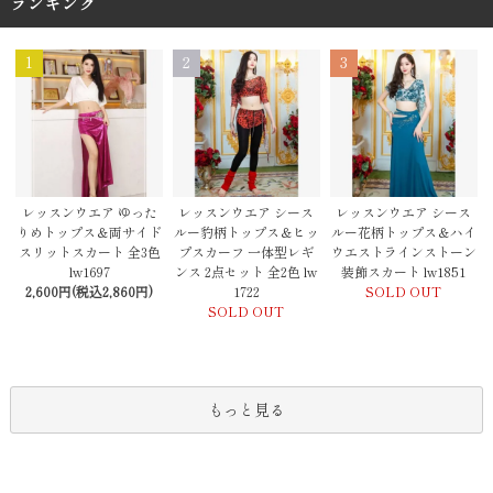
ランキング
1
2
3
レッスンウエア シース
レッスンウエア ゆった
レッスンウエア シース
ルー豹柄トップス＆ヒッ
りめトップス＆両サイド
ルー花柄トップス＆ハイ
プスカーフ 一体型レギ
スリットスカート 全3色
ウエストラインストーン
ンス 2点セット 全2色 lw
lw1697
装飾スカート lw1851
1722
2,600円(税込2,860円)
SOLD OUT
SOLD OUT
もっと見る