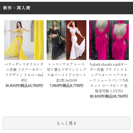
新作・再入荷
レッスンウエア レース
baladi shaabi saidiオー
ベリーダンスオリエンタ
切り替えデザイントップ
ダー衣装 ブラ ドレス ヒ
ル衣装 フラワーモチー
ス＆マーメイドスカート
ップスカーフ ヘアスカ
フデザイン イエローlw2
全2色 lw2668
ーフ ショートパンツ 5点
852
7,980円(税込8,778円)
セット ローズピンク 色
39,800円(税込43,780円)
指定可能 LY2753
89,800円(税込98,780円)
もっと見る