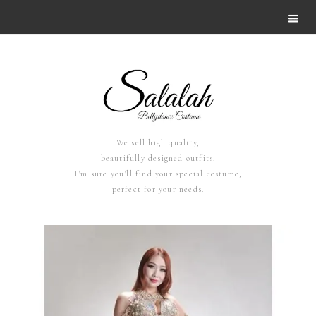
We sell high quality,
beautifully designed outfits.
I'm sure you'll find your special costume,
perfect for your needs.