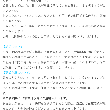
商品はエジプトからの輸入品です。
品質に関しては、我々日本人が常識で考えている品質と比べると劣るものがご
ざいますが、
ダンスウエア、レッスンウエアなどとして使用可能な範囲で商品仕入れ、販売
しております。
小さいシミ、汚れ、端などに多少の布のほつれや、チャコール跡等のある場合
がございますが、
ご使用に問題のないものは、ご了承いただきます様お願い申し上げます。
【納期について】
まれに通関の遅れや悪天候等の予期せぬ原因により、通常納期に間に合わずお
客様へのお届けが遅れることもございまして、大変恐れ入りますが、その際に
ご使用日に間に合わなかった場合のご返品、保証等は致しかねますので、何卒
ご理解、ご了承くださいますようお願い申し上げます。
【商品在庫について】
恐れ入りますが、メーカーは商品の回転がとても早く、ご注文のタイミングに
よっては、欠品のため商品をご用意できない場合がございます。
ご不便をお掛け致しますが、何卒ご了承くださいますようお願い申し上げま
す。
※欠品の際は、2営業日以内にご連絡いたします。
お支払い方法にコンビニ決済をお選び頂きました際は、当店にて在庫確認が取
れるまでご入金をお控えくださいますようお願い申し上げます。