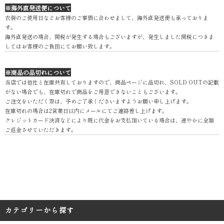
※海外直発送便について
衣装のご使用日などお客様のご事情に合わせまして、海外直発送便も承っておりま
す。
海外直発送の場合、関税が発生する場合もございますが、発生しました関税につきま
してはお客様のご負担にてお願い致します。
※商品の品切れについて
当店では他社と在庫共有しておりますので、商品ページに品切れ、SOLD OUTの記載
がない場合でも、在庫切れで商品をご用意できないこともございます。
ご注文をいただく際は、予めご了承くださいますようお願い申し上げます。
在庫切れの場合は2営業日以内にメールにてご連絡差し上げます。
クレジットカード決済などにより既に代金をお支払頂いている場合は、速やかに全額
ご返金させていただきます。
カテゴリーから探す