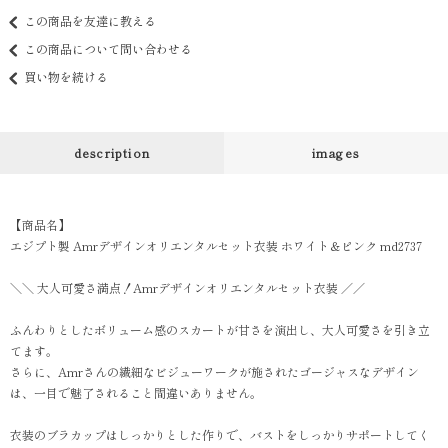
この商品を友達に教える
この商品について問い合わせる
買い物を続ける
description
images
【商品名】
エジプト製 Amrデザインオリエンタルセット衣装 ホワイト＆ピンク md2737
＼＼ 大人可愛さ満点！Amrデザインオリエンタルセット衣装 ／／
ふんわりとしたボリューム感のスカートが甘さを演出し、大人可愛さを引き立
てます。
さらに、Amrさんの繊細なビジューワークが施されたゴージャスなデザイン
は、一目で魅了されること間違いありません。
衣装のブラカップはしっかりとした作りで、バストをしっかりサポートしてく