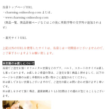
当店トップページURL
・charming-onlineshop.com または、
・www.charming-onlineshop.com
（商品一覧、商品詳細ページなどはこの後に英数字等の文字列が追加されま
す）
・楽天サイトURL
上記以外のURLを使用したサイトは、当店とは一切関係がございませんので、
ご了承下さいますようお願い致します。
※衣装のお直しについて
当店でご注文を頂くオリエンタル衣装などのブラ、ベルト、スカートのサイズお直し
も承っております。お直しをご希望の際は、ご注文を頂く商品と併せまして、以下の
ページから衣装のお直し手数料をお買い物かごに追加されてください。
※お直しできない衣装もございますので、ご注文の前にお問い合わせ頂けますと幸い
です。
※お直しをさせて頂く場合、通常納期よりも1-3日間ほどの遅れが生じることもござい
ます。