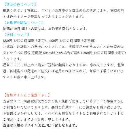
【商品の色について】
掲載されている写真は、デバイスの環境やお部屋の光の状況により、実際の物
とは色やイメージ等異なってみえることがあります。
【お取寄せ商品について】
納期が10日間以上の商品は、お取寄せ商品となります。
【送料について】
880円(お届け時間帯指定可)、460円(お届け時間帯指定不可)
北海道、沖縄県への発送につきましては、複数商品やオリエンタル衣装等の大
きめサイズの梱包(宅配便 60cm以上)の場合で送料1,280円(お届け時間帯指定可)
となります。
通常20,000円以上のご購入で送料は無料となりますが、恐れ入りますが、北海
道、沖縄県への発送のご注文には適用されませんので、何卒ご了承くださいま
すようお願い申し上げます。
【詐欺サイトにご注意下さい】
当店のロゴ、商品説明文等を許可無く無断で使用しているサイトが存在すると
ご報告をいただいております。悪質な詐欺サイトにご注意をお願い致します。
お客様におかれましては、くれぐれも悪質なサイトをご利用されないよう十分
ご注意下さいますようお願い申し上げます。
当店の正規のドメイン(URL)は下記となります。