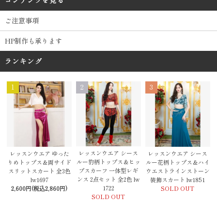
コンテンツを見る
ご注意事項
HP制作も承ります
ランキング
1
2
3
レッスンウエア シース
レッスンウエア ゆった
レッスンウエア シース
ルー豹柄トップス＆ヒッ
りめトップス＆両サイド
ルー花柄トップス＆ハイ
プスカーフ 一体型レギ
スリットスカート 全3色
ウエストラインストーン
ンス 2点セット 全2色 lw
lw1697
装飾スカート lw1851
1722
2,600円(税込2,860円)
SOLD OUT
SOLD OUT