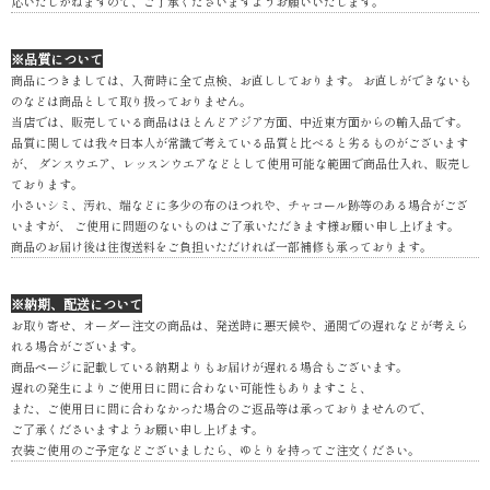
応いたしかねますので、ご了承くださいますようお願いいたします。
※品質について
商品につきましては、入荷時に全て点検、お直ししております。 お直しができないも
のなどは商品として取り扱っておりません。
当店では、販売している商品はほとんどアジア方面、中近東方面からの輸入品です。
品質に関しては我々日本人が常識で考えている品質と比べると劣るものがございます
が、 ダンスウエア、レッスンウエアなどとして使用可能な範囲で商品仕入れ、販売し
ております。
小さいシミ、汚れ、端などに多少の布のほつれや、チャコール跡等のある場合がござ
いますが、 ご使用に問題のないものはご了承いただきます様お願い申し上げます。
商品のお届け後は往復送料をご負担いただければ一部補修も承っております。
※納期、配送について
お取り寄せ、オーダー注文の商品は、発送時に悪天候や、通関での遅れなどが考えら
れる場合がございます。
商品ページに記載している納期よりもお届けが遅れる場合もございます。
遅れの発生によりご使用日に間に合わない可能性もありますこと、
また、ご使用日に間に合わなかった場合のご返品等は承っておりませんので、
ご了承くださいますようお願い申し上げます。
衣装ご使用のご予定などございましたら、ゆとりを持ってご注文ください。