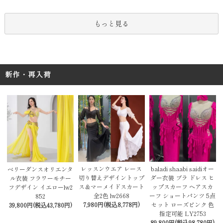
もっと見る
新作・再入荷
レッスンウエア レース
baladi shaabi saidiオー
ベリーダンスオリエンタ
切り替えデザイントップ
ダー衣装 ブラ ドレス ヒ
ル衣装 フラワーモチー
ス＆マーメイドスカート
ップスカーフ ヘアスカ
フデザイン イエローlw2
全2色 lw2668
ーフ ショートパンツ 5点
852
7,980円(税込8,778円)
セット ローズピンク 色
39,800円(税込43,780円)
指定可能 LY2753
89,800円(税込98,780円)