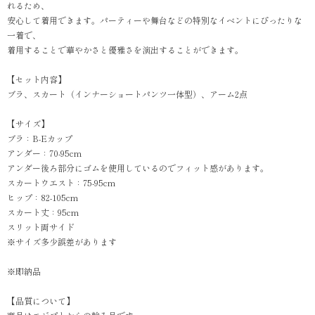
れるため、
安心して着用できます。パーティーや舞台などの特別なイベントにぴったりな
一着で、
着用することで華やかさと優雅さを演出することができます。
【セット内容】
ブラ、スカート（インナーショートパンツ一体型）、アーム2点
【サイズ】
ブラ：B-Eカップ
アンダー：70-95cm
アンダー後ろ部分にゴムを使用しているのでフィット感があります。
スカートウエスト：75-95cm
ヒップ：82-105cm
スカート丈：95cm
スリット両サイド
※サイズ多少誤差があります
※即納品
【品質について】