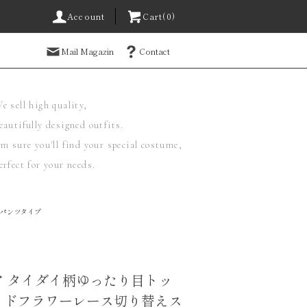
Account
Cart(0)
Mail Magazin
Contact
e sell high quality,
eautifully designed outfits.
'm sure you'll find your special costume,
erfect for your needs.
パンツタイプ
ア タイダイ柄ゆったり目トッ
イドフラワーレース切り替えス