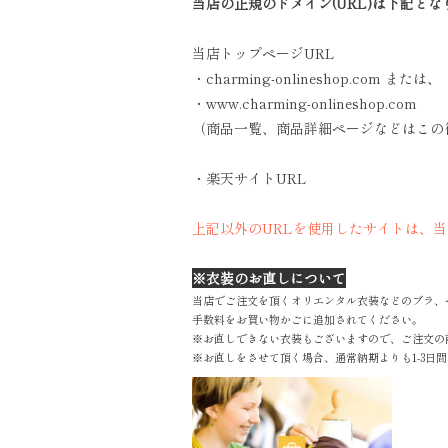
当店の正規のドメイン(URL)は下記とな
当店トップページURL
・charming-onlineshop.com または、
・www.charming-onlineshop.com
（商品一覧、商品詳細ページなどはこの
・楽天サイトURL
上記以外のURLを使用したサイトは、
※衣装のお直しについて
当店でご注文を頂くオリエンタル衣装などのブラ、
手数料をお買い物かごに追加されてください。
※お直しできない衣装もございますので、ご注文の
※お直しをさせて頂く場合、通常納期よりも1-3日