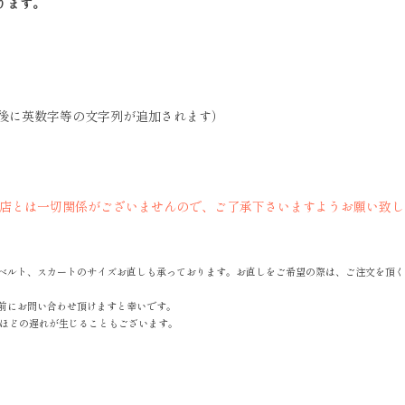
ります。
後に英数字等の文字列が追加されます）
当店とは一切関係がございませんので、ご了承下さいますようお願い致し
ベルト、スカートのサイズお直しも承っております。お直しをご希望の際は、ご注文を頂く
前にお問い合わせ頂けますと幸いです。
間ほどの遅れが生じることもございます。