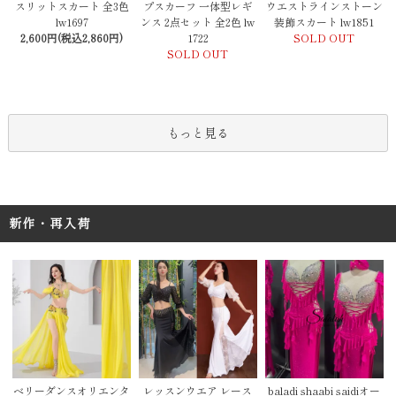
プスカーフ 一体型レギ
スリットスカート 全3色
ウエストラインストーン
ンス 2点セット 全2色 lw
lw1697
装飾スカート lw1851
1722
2,600円(税込2,860円)
SOLD OUT
SOLD OUT
もっと見る
新作・再入荷
レッスンウエア レース
baladi shaabi saidiオー
ベリーダンスオリエンタ