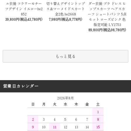
切り替えデザイントップ
ダー衣装 ブラ ドレス ヒ
ル衣装 フラワーモチー
ス＆マーメイドスカート
ップスカーフ ヘアスカ
フデザイン イエローlw2
全2色 lw2668
ーフ ショートパンツ 5点
852
7,980円(税込8,778円)
セット ローズピンク 色
39,800円(税込43,780円)
指定可能 LY2753
89,800円(税込98,780円)
もっと見る
営業日カレンダー
2026年8月
日
月
火
水
木
金
土
1
2
3
4
5
6
7
8
9
10
11
12
13
14
15