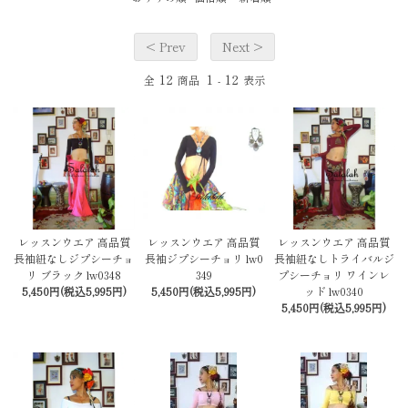
< Prev
Next >
12
1
12
全
商品
-
表示
レッスンウエア 高品質
レッスンウエア 高品質
レッスンウエア 高品質
長袖紐なしジプシーチョ
長袖ジプシーチョリ lw0
長袖紐なしトライバルジ
リ ブラック lw0348
349
プシーチョリ ワインレ
5,450円(税込5,995円)
5,450円(税込5,995円)
ッド lw0340
5,450円(税込5,995円)