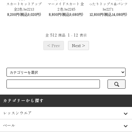
スカートセットアップ
マーメイドスカート 全
ったりトップス＆パンツ
全2色 lw2213
２色 lw2245
lw2271
8,200円(税込9,020円)
8,800円(税込9,680円)
12,800円(税込14,080円)
512
1
12
全
商品
-
表示
< Prev
Next >
カテゴリーから探す
レッスンウエア
ベール