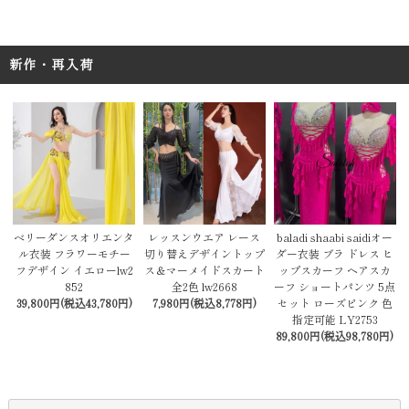
新作・再入荷
レッスンウエア レース
baladi shaabi saidiオー
ベリーダンスオリエンタ
切り替えデザイントップ
ダー衣装 ブラ ドレス ヒ
ル衣装 フラワーモチー
ス＆マーメイドスカート
ップスカーフ ヘアスカ
フデザイン イエローlw2
全2色 lw2668
ーフ ショートパンツ 5点
852
7,980円(税込8,778円)
セット ローズピンク 色
39,800円(税込43,780円)
指定可能 LY2753
89,800円(税込98,780円)