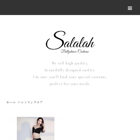
We sell high quality,
beautifully designed outfits.
I'm sure you'll find your special costume,
perfect for your needs.
ホーム
>
レッスンウエア