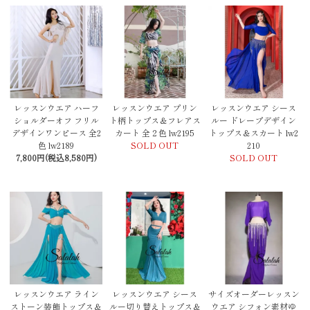
レッスンウエア ハーフ
レッスンウエア プリン
レッスンウエア シース
ショルダーオフ フリル
ト柄トップス＆フレアス
ルー ドレープデザイン
デザインワンピース 全2
カート 全２色 lw2195
トップス＆スカート lw2
色 lw2189
SOLD OUT
210
7,800円(税込8,580円)
SOLD OUT
レッスンウエア ライン
レッスンウエア シース
サイズオーダーレッスン
ストーン装飾トップス＆
ルー切り替えトップス＆
ウエア シフォン素材ゆ