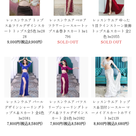
レッスンウエア トップ
レッスンウエア ベロア
レッスンウエア ゆった
ス＆フリルデザインスカ
フラワーシースルートッ
り目ラインストーン装飾
ート トップス全5色 lw28
プス＆巻きスカート lw1
トップス＆スカート 全2
28
796
色 lw2055
9,000円(税込9,900円)
SOLD OUT
SOLD OUT
レッスンウエア パール
レッスンウエア バフス
レッスンウエア トップ
デザインシャーリングト
リーブシャーリングトッ
ス＆羽付シースルー マ
ップス＆スカート 全4色
プス＆フリルデザインス
ーメイドスカートホワイ
lw2081
カート 全4色 lw2082
ト lw2139
7,800円(税込8,580円)
7,800円(税込8,580円)
8,800円(税込9,680円)