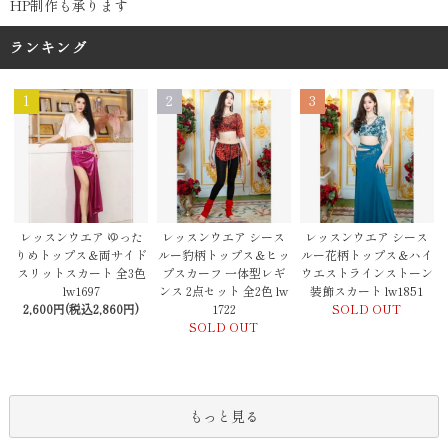
HP制作も承ります
ランキング
1
2
3
レッスンウエア シース
レッスンウエア ゆった
レッスンウエア シース
ルー豹柄トップス＆ヒッ
りめトップス＆両サイド
ルー花柄トップス＆ハイ
プスカーフ 一体型レギ
スリットスカート 全3色
ウエストラインストーン
ンス 2点セット 全2色 lw
lw1697
装飾スカート lw1851
1722
2,600円(税込2,860円)
SOLD OUT
SOLD OUT
もっと見る