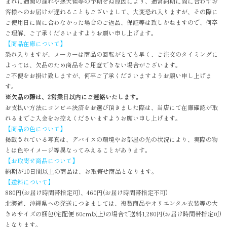
まれに通関の遅れや悪天候等の予期せぬ原因により、通常納期に間に合わずお
客様へのお届けが遅れることもございまして、大変恐れ入りますが、その際に
ご使用日に間に合わなかった場合のご返品、保証等は致しかねますので、何卒
ご理解、ご了承くださいますようお願い申し上げます。
【商品在庫について】
恐れ入りますが、メーカーは商品の回転がとても早く、ご注文のタイミングに
よっては、欠品のため商品をご用意できない場合がございます。
ご不便をお掛け致しますが、何卒ご了承くださいますようお願い申し上げま
す。
※欠品の際は、2営業日以内にご連絡いたします。
お支払い方法にコンビニ決済をお選び頂きました際は、当店にて在庫確認が取
れるまでご入金をお控えくださいますようお願い申し上げます。
【商品の色について】
掲載されている写真は、デバイスの環境やお部屋の光の状況により、実際の物
とは色やイメージ等異なってみえることがあります。
【お取寄せ商品について】
納期が10日間以上の商品は、お取寄せ商品となります。
【送料について】
880円(お届け時間帯指定可)、460円(お届け時間帯指定不可)
北海道、沖縄県への発送につきましては、複数商品やオリエンタル衣装等の大
きめサイズの梱包(宅配便 60cm以上)の場合で送料1,280円(お届け時間帯指定可)
となります。