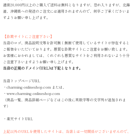
通常20,000円以上のご購入で送料は無料となりますが、恐れ入りますが、北海
道、沖縄県への発送のご注文には適用されませんので、何卒ご了承くださいま
すようお願い申し上げます。
【詐欺サイトにご注意下さい】
当店のロゴ、商品説明文等を許可無く無断で使用しているサイトが存在すると
ご報告をいただいております。悪質な詐欺サイトにご注意をお願い致します。
お客様におかれましては、くれぐれも悪質なサイトをご利用されないよう十分
ご注意下さいますようお願い申し上げます。
当店の正規のドメイン(URL)は下記となります。
当店トップページURL
・charming-onlineshop.com または、
・www.charming-onlineshop.com
（商品一覧、商品詳細ページなどはこの後に英数字等の文字列が追加されま
す）
・楽天サイトURL
上記以外のURLを使用したサイトは、当店とは一切関係がございませんので、