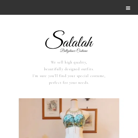
We sell high quality,
beautifully designed outfits.
I'm sure you'll find your special costume,
perfect for your needs.