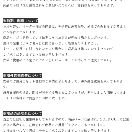
商品のお届け後は往復送料をご負担いただければ一部補修も承っております。
※納期、配送について
お取り寄せ、オーダー注文の商品は、発送時に悪天候や、通関での遅れなどが考えら
れる場合がございます。
商品ページに記載している納期よりもお届けが遅れる場合もございます。
遅れの発生によりご使用日に間に合わない可能性もありますこと、
また、ご使用日に間に合わなかった場合のご返品等は承っておりませんので、
ご了承くださいますようお願い申し上げます。
衣装ご使用のご予定などございましたら、ゆとりを持ってご注文ください。
※海外直発送便について
衣装のご使用日などお客様のご事情に合わせまして、海外直発送便も承っておりま
す。
海外直発送の場合、関税が発生する場合もございますが、発生しました関税につきま
してはお客様のご負担にてお願い致します。
※商品の品切れについて
当店では他社と在庫共有しておりますので、商品ページに品切れ、SOLD OUTの記載
がない場合でも、在庫切れで商品をご用意できないこともございます。
ご注文をいただく際は、予めご了承くださいますようお願い申し上げます。