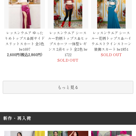
レッスンウエア シース
レッスンウエア ゆった
レッスンウエア シース
ルー豹柄トップス＆ヒッ
りめトップス＆両サイド
ルー花柄トップス＆ハイ
プスカーフ 一体型レギ
スリットスカート 全3色
ウエストラインストーン
ンス 2点セット 全2色 lw
lw1697
装飾スカート lw1851
1722
2,600円(税込2,860円)
SOLD OUT
SOLD OUT
もっと見る
新作・再入荷