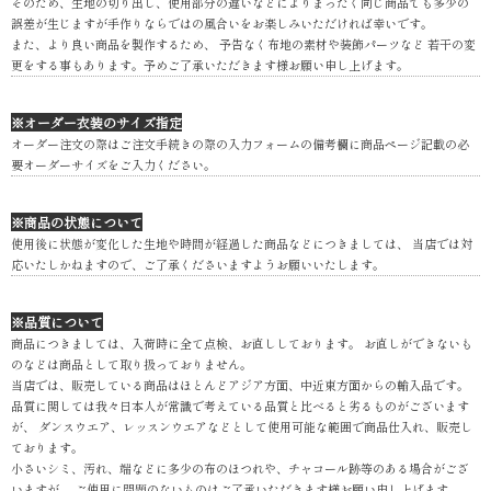
そのため、生地の切り出し、使用部分の違いなどによりまったく同じ商品でも多少の
誤差が生じますが手作りならではの風合いをお楽しみいただければ幸いです。
また、より良い商品を製作するため、 予告なく布地の素材や装飾パーツなど 若干の変
更をする事もあります。予めご了承いただきます様お願い申し上げます。
※オーダー衣装のサイズ指定
オーダー注文の際はご注文手続きの際の入力フォームの備考欄に商品ページ記載の必
要オーダーサイズをご入力ください。
※商品の状態について
使用後に状態が変化した生地や時間が経過した商品などにつきましては、 当店では対
応いたしかねますので、ご了承くださいますようお願いいたします。
※品質について
商品につきましては、入荷時に全て点検、お直ししております。 お直しができないも
のなどは商品として取り扱っておりません。
当店では、販売している商品はほとんどアジア方面、中近東方面からの輸入品です。
品質に関しては我々日本人が常識で考えている品質と比べると劣るものがございます
が、 ダンスウエア、レッスンウエアなどとして使用可能な範囲で商品仕入れ、販売し
ております。
小さいシミ、汚れ、端などに多少の布のほつれや、チャコール跡等のある場合がござ
いますが、 ご使用に問題のないものはご了承いただきます様お願い申し上げます。