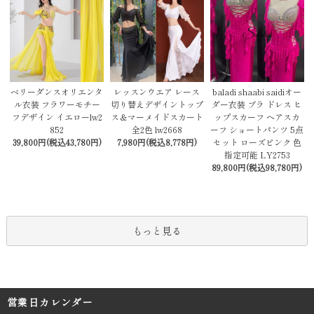
レッスンウエア レース
baladi shaabi saidiオー
ベリーダンスオリエンタ
切り替えデザイントップ
ダー衣装 ブラ ドレス ヒ
ル衣装 フラワーモチー
ス＆マーメイドスカート
ップスカーフ ヘアスカ
フデザイン イエローlw2
全2色 lw2668
ーフ ショートパンツ 5点
852
7,980円(税込8,778円)
セット ローズピンク 色
39,800円(税込43,780円)
指定可能 LY2753
89,800円(税込98,780円)
もっと見る
営業日カレンダー