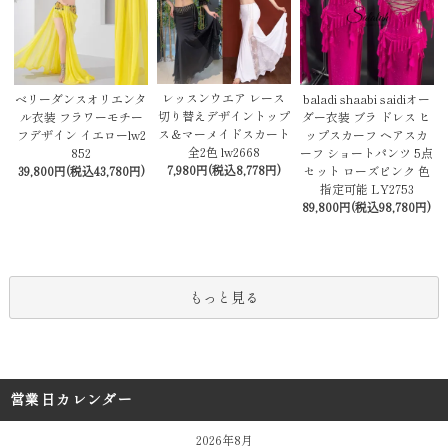
レッスンウエア レース
baladi shaabi saidiオー
ベリーダンスオリエンタ
切り替えデザイントップ
ダー衣装 ブラ ドレス ヒ
ル衣装 フラワーモチー
ス＆マーメイドスカート
ップスカーフ ヘアスカ
フデザイン イエローlw2
全2色 lw2668
ーフ ショートパンツ 5点
852
7,980円(税込8,778円)
セット ローズピンク 色
39,800円(税込43,780円)
指定可能 LY2753
89,800円(税込98,780円)
もっと見る
営業日カレンダー
2026年8月