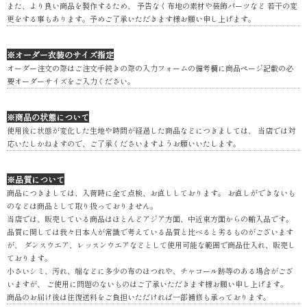
また、より良い商品を製作するため、 予告なく布地の素材や装飾パーツなど 若干の変
更をする事もあります。予めご了承いただきます様お願い申し上げます。
※オーダー衣装のサイズ指定
オーダー注文の際はご注文手続きの際の入力フォームの備考欄に商品ページ記載の必
要オーダーサイズをご入力ください。
※商品の状態について
使用後に状態が変化した生地や時間が経過した商品などにつきましては、 当店では対
応いたしかねますので、ご了承くださいますようお願いいたします。
※品質について
商品につきましては、入荷時に全て点検、お直ししております。 お直しができないも
のなどは商品として取り扱っておりません。
当店では、販売している商品はほとんどアジア方面、中近東方面からの輸入品です。
品質に関しては我々日本人が常識で考えている品質と比べると劣るものがございます
が、 ダンスウエア、レッスンウエアなどとして使用可能な範囲で商品仕入れ、販売し
ております。
小さいシミ、汚れ、端などに多少の布のほつれや、チャコール跡等のある場合がござ
いますが、 ご使用に問題のないものはご了承いただきます様お願い申し上げます。
商品のお届け後は往復送料をご負担いただければ一部補修も承っております。