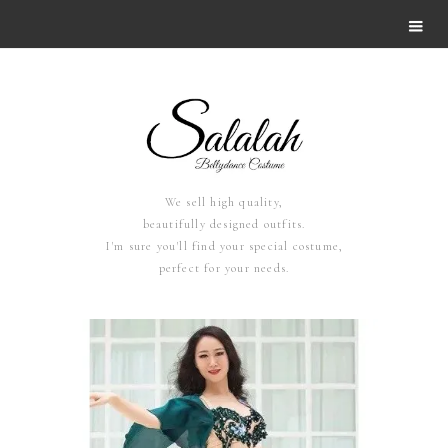
We sell high quality,
beautifully designed outfits.
I'm sure you'll find your special costume,
perfect for your needs.