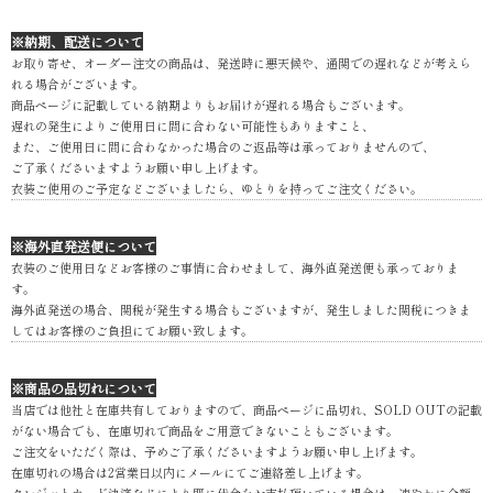
※納期、配送について
お取り寄せ、オーダー注文の商品は、発送時に悪天候や、通関での遅れなどが考えら
れる場合がございます。
商品ページに記載している納期よりもお届けが遅れる場合もございます。
遅れの発生によりご使用日に間に合わない可能性もありますこと、
また、ご使用日に間に合わなかった場合のご返品等は承っておりませんので、
ご了承くださいますようお願い申し上げます。
衣装ご使用のご予定などございましたら、ゆとりを持ってご注文ください。
※海外直発送便について
衣装のご使用日などお客様のご事情に合わせまして、海外直発送便も承っておりま
す。
海外直発送の場合、関税が発生する場合もございますが、発生しました関税につきま
してはお客様のご負担にてお願い致します。
※商品の品切れについて
当店では他社と在庫共有しておりますので、商品ページに品切れ、SOLD OUTの記載
がない場合でも、在庫切れで商品をご用意できないこともございます。
ご注文をいただく際は、予めご了承くださいますようお願い申し上げます。
在庫切れの場合は2営業日以内にメールにてご連絡差し上げます。
クレジットカード決済などにより既に代金をお支払頂いている場合は、速やかに全額