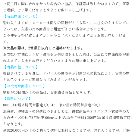
ご使用日に間に合わなかった場合のご返品、保証等は致しかねますので、何卒
ご理解、ご了承くださいますようお願い申し上げます。
【商品在庫について】
恐れ入りますが、メーカーは商品の回転がとても早く、ご注文のタイミングに
よっては、欠品のため商品をご用意できない場合がございます。
ご不便をお掛け致しますが、何卒ご了承くださいますようお願い申し上げま
す。
※欠品の際は、2営業日以内にご連絡いたします。
お支払い方法にコンビニ決済をお選び頂きました際は、当店にて在庫確認が取
れるまでご入金をお控えくださいますようお願い申し上げます。
【商品の色について】
掲載されている写真は、デバイスの環境やお部屋の光の状況により、実際の物
とは色やイメージ等異なってみえることがあります。
【お取寄せ商品について】
納期が10日間以上の商品は、お取寄せ商品となります。
【送料について】
880円(お届け時間帯指定可)、460円(お届け時間帯指定不可)
北海道、沖縄県への発送につきましては、複数商品やオリエンタル衣装等の大
きめサイズの梱包(宅配便 60cm以上)の場合で送料1,280円(お届け時間帯指定可)
となります。
通常20,000円以上のご購入で送料は無料となりますが、恐れ入りますが、北海