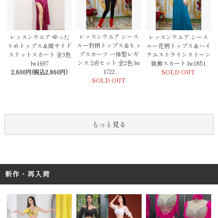
レッスンウエア シース
レッスンウエア ゆった
レッスンウエア シース
ルー豹柄トップス＆ヒッ
りめトップス＆両サイド
ルー花柄トップス＆ハイ
プスカーフ 一体型レギ
スリットスカート 全3色
ウエストラインストーン
ンス 2点セット 全2色 lw
lw1697
装飾スカート lw1851
1722
2,600円(税込2,860円)
SOLD OUT
SOLD OUT
もっと見る
新作・再入荷