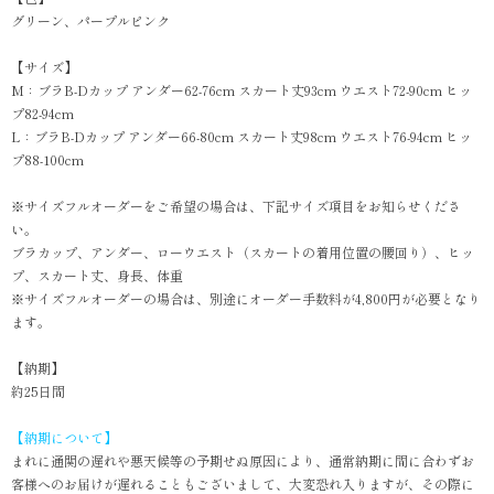
グリーン、パープルピンク
【サイズ】
M：ブラB-Dカップ アンダー62-76cm スカート丈93cm ウエスト72-90cm ヒッ
プ82-94cm
L：ブラB-Dカップ アンダー66-80cm スカート丈98cm ウエスト76-94cm ヒッ
プ88-100cm
※サイズフルオーダーをご希望の場合は、下記サイズ項目をお知らせくださ
い。
ブラカップ、アンダー、ローウエスト（スカートの着用位置の腰回り）、ヒッ
プ、スカート丈、身長、体重
※サイズフルオーダーの場合は、別途にオーダー手数料が4,800円が必要となり
ます。
【納期】
約25日間
【納期について】
まれに通関の遅れや悪天候等の予期せぬ原因により、通常納期に間に合わずお
客様へのお届けが遅れることもございまして、大変恐れ入りますが、その際に