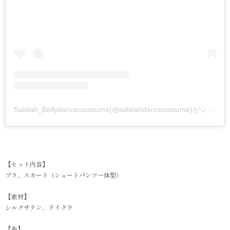
Salalah_Bellydancecoustume(@salalahdancecostume)がシェアした投稿
【セット内容】
ブラ、スカート（ショートパンツ一体型）
【素材】
シルクサテン、ライクラ
【色】