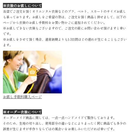
※衣装のお直しについて
当店でご注文を頂くオリエンタル衣装などのブラ、ベルト、スカートのサイズお直し
も承っております。お直しをご希望の際は、ご注文を頂く商品と併せまして、以下の
ページから衣装のお直し手数料をお買い物かごに追加されてください。
※お直しできない衣装もございますので、ご注文の前にお問い合わせ頂けますと幸い
です。
※お直しをさせて頂く場合、通常納期よりも1-3日間ほどの遅れが生じることもござい
ます。
お直し手数料購入ページ
※オーダー衣装について
オーダーメイド商品に関しては、一点一点ハンドメイドで製作しております。
そのため、生地の切り出し、使用部分の違いなどによりまったく同じ商品でも多少の
誤差が生じますが手作りならではの風合いをお楽しみいただければ幸いです。