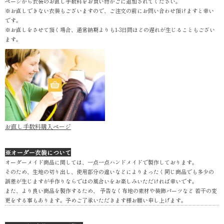
ページから衣装のお直し手数料をお買い物かごに追加されてください。
※お直しできない衣装もございますので、ご注文の前にお問い合わせ頂けますと幸い
です。
※お直しをさせて頂く場合、通常納期よりも1-3日間ほどの遅れが生じることもござい
ます。
お直し手数料購入ページ
※オーダー衣装について
オーダーメイド商品に関しては、一点一点ハンドメイドで製作しております。
そのため、生地の切り出し、使用部分の違いなどによりまったく同じ商品でも多少の
誤差が生じますが手作りならではの風合いをお楽しみいただければ幸いです。
また、より良い商品を製作するため、 予告なく布地の素材や装飾パーツなど 若干の変
更をする事もあります。予めご了承いただきます様お願い申し上げます。