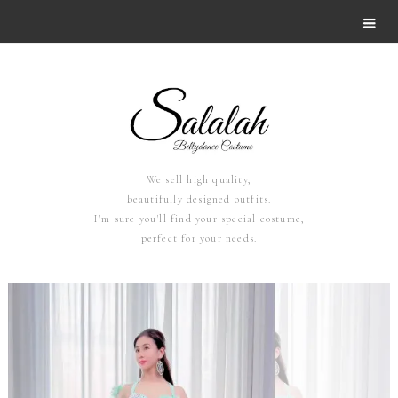
We sell high quality,
beautifully designed outfits.
I'm sure you'll find your special costume,
perfect for your needs.