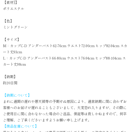
【素材]】
ポリエステル
【色】
ミントグリーン
【サイズ】
M：カップC-D アンダーバスト62-76cm ウエスト72-90cm ヒップ82-94cm スカ
ート丈93cm
L：カップC-D アンダーバスト66-80cm ウエスト76-94cm ヒップ88-104cm ス
カート丈98cm
【納期】
約20日間
【納期について】
まれに通関の遅れや悪天候等の予期せぬ原因により、通常納期に間に合わずお
客様へのお届けが遅れることもございまして、大変恐れ入りますが、その際に
ご使用日に間に合わなかった場合のご返品、保証等は致しかねますので、何卒
ご理解、ご了承くださいますようお願い申し上げます。
【商品在庫について】