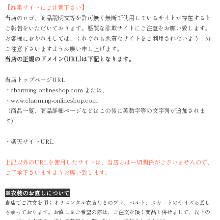
【詐欺サイトにご注意下さい】
当店のロゴ、商品説明文等を許可無く無断で使用しているサイトが存在すると
ご報告をいただいております。悪質な詐欺サイトにご注意をお願い致します。
お客様におかれましては、くれぐれも悪質なサイトをご利用されないよう十分
ご注意下さいますようお願い申し上げます。
当店の正規のドメイン(URL)は下記となります。
当店トップページURL
・charming-onlineshop.com または、
・www.charming-onlineshop.com
（商品一覧、商品詳細ページなどはこの後に英数字等の文字列が追加されま
す）
・楽天サイトURL
上記以外のURLを使用したサイトは、当店とは一切関係がございませんので、
ご了承下さいますようお願い致します。
※衣装のお直しについて
当店でご注文を頂くオリエンタル衣装などのブラ、ベルト、スカートのサイズお直し
も承っております。お直しをご希望の際は、ご注文を頂く商品と併せまして、以下の