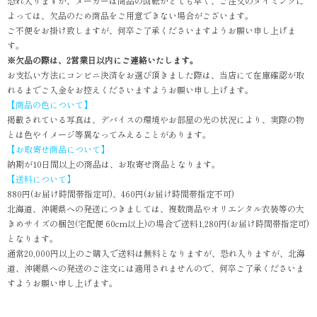
恐れ入りますが、メーカーは商品の回転がとても早く、ご注文のタイミングに
よっては、欠品のため商品をご用意できない場合がございます。
ご不便をお掛け致しますが、何卒ご了承くださいますようお願い申し上げま
す。
※欠品の際は、2営業日以内にご連絡いたします。
お支払い方法にコンビニ決済をお選び頂きました際は、当店にて在庫確認が取
れるまでご入金をお控えくださいますようお願い申し上げます。
【商品の色について】
掲載されている写真は、デバイスの環境やお部屋の光の状況により、実際の物
とは色やイメージ等異なってみえることがあります。
【お取寄せ商品について】
納期が10日間以上の商品は、お取寄せ商品となります。
【送料について】
880円(お届け時間帯指定可)、460円(お届け時間帯指定不可)
北海道、沖縄県への発送につきましては、複数商品やオリエンタル衣装等の大
きめサイズの梱包(宅配便 60cm以上)の場合で送料1,280円(お届け時間帯指定可)
となります。
通常20,000円以上のご購入で送料は無料となりますが、恐れ入りますが、北海
道、沖縄県への発送のご注文には適用されませんので、何卒ご了承くださいま
すようお願い申し上げます。