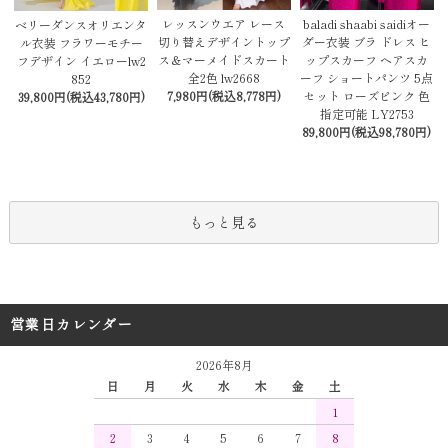
レッスンウエア レース
baladi shaabi saidiオー
ベリーダンスオリエンタ
切り替えデザイントップ
ダー衣装 ブラ ドレス ヒ
ル衣装 フラワーモチー
ス＆マーメイドスカート
ップスカーフ ヘアスカ
フデザイン イエローlw2
全2色 lw2668
ーフ ショートパンツ 5点
852
7,980円(税込8,778円)
セット ローズピンク 色
39,800円(税込43,780円)
指定可能 LY2753
89,800円(税込98,780円)
もっと見る
営業日カレンダー
2026年8月
日
月
火
水
木
金
土
1
2
3
4
5
6
7
8