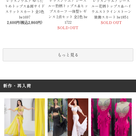
レッスンウエア シース
レッスンウエア ゆった
レッスンウエア シース
ルー豹柄トップス＆ヒッ
りめトップス＆両サイド
ルー花柄トップス＆ハイ
プスカーフ 一体型レギ
スリットスカート 全3色
ウエストラインストーン
ンス 2点セット 全2色 lw
lw1697
装飾スカート lw1851
1722
2,600円(税込2,860円)
SOLD OUT
SOLD OUT
もっと見る
新作・再入荷