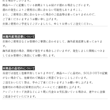
れる場合がございます。
商品ページに記載している納期よりもお届けが遅れる場合もございます。
遅れの発生によりご使用日に間に合わない可能性もありますこと、
また、ご使用日に間に合わなかった場合のご返品等は承っておりませんので、
ご了承くださいますようお願い申し上げます。
衣装ご使用のご予定などございましたら、ゆとりを持ってご注文ください。
※海外直発送便について
衣装のご使用日などお客様のご事情に合わせまして、海外直発送便も承っておりま
す。
海外直発送の場合、関税が発生する場合もございますが、発生しました関税につきま
してはお客様のご負担にてお願い致します。
※商品の品切れについて
当店では他社と在庫共有しておりますので、商品ページに品切れ、SOLD OUTの記載
がない場合でも、在庫切れで商品をご用意できないこともございます。
ご注文をいただく際は、予めご了承くださいますようお願い申し上げます。
在庫切れの場合は2営業日以内にメールにてご連絡差し上げます。
クレジットカード決済などにより既に代金をお支払頂いている場合は、速やかに全額
ご返金させていただきます。