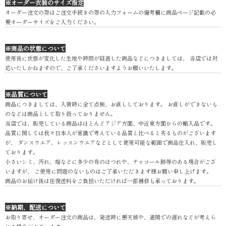
※オーダー衣装のサイズ指定
オーダー注文の際はご注文手続きの際の入力フォームの備考欄に商品ページ記載の必
要オーダーサイズをご入力ください。
※商品の状態について
使用後に状態が変化した生地や時間が経過した商品などにつきましては、 当店では対
応いたしかねますので、ご了承くださいますようお願いいたします。
※品質について
商品につきましては、入荷時に全て点検、お直ししております。 お直しができないも
のなどは商品として取り扱っておりません。
当店では、販売している商品はほとんどアジア方面、中近東方面からの輸入品です。
品質に関しては我々日本人が常識で考えている品質と比べると劣るものがございます
が、 ダンスウエア、レッスンウエアなどとして使用可能な範囲で商品仕入れ、販売し
ております。
小さいシミ、汚れ、端などに多少の布のほつれや、チャコール跡等のある場合がござ
いますが、 ご使用に問題のないものはご了承いただきます様お願い申し上げます。
商品のお届け後は往復送料をご負担いただければ一部補修も承っております。
※納期、配送について
お取り寄せ、オーダー注文の商品は、発送時に悪天候や、通関での遅れなどが考えら