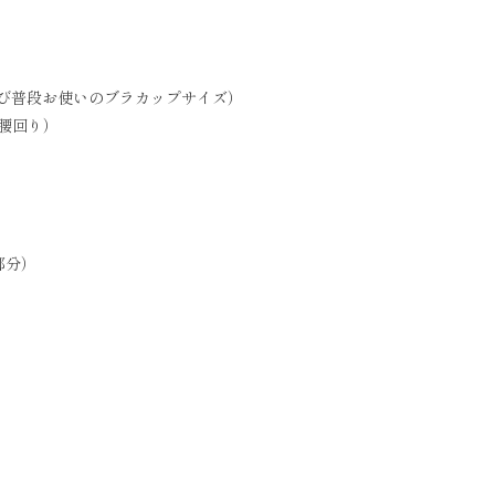
及び普段お使いのブラカップサイズ）
の腰回り）
部分）