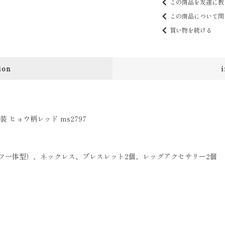
この商品を友達に教
この商品について問
買い物を続ける
ion
 ヒョウ柄レッド ms2797
ツ一体型）、ネックレス、ブレスレット2個、レッグアクセサリー2個