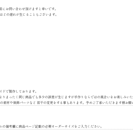
前にお問い合わせ頂けますと幸いです。
間ほどの遅れが生じることもございます。
イドで製作しております。
よりまったく同じ商品でも多少の誤差が生じますが手作りならではの風合いをお楽しみいた
地の素材や装飾パーツなど 若干の変更をする事もあります。予めご了承いただきます様お願
ムの備考欄に商品ページ記載の必要オーダーサイズをご入力ください。