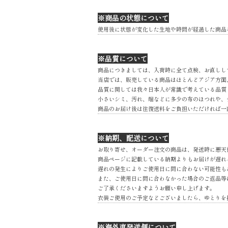
※商品の状態について
使用後に状態が変化した生地や時間が経過した商品
※品質について
商品につきましては、入荷時に全て点検、お直しし
当店では、販売している商品はほとんどアジア方面
品質に関しては我々日本人が常識で考えている品質
小さいシミ、汚れ、端などに多少の布のほつれや、
商品のお届け後は往復送料をご負担いただければ一
※納期、配送について
お取り寄せ、オーダー注文の商品は、発送時に悪天
商品ページに記載している納期よりもお届けが遅れ
遅れの発生によりご使用日に間に合わない可能性も
また、ご使用日に間に合わなかった場合のご返品等
ご了承くださいますようお願い申し上げます。
衣装ご使用のご予定などございましたら、ゆとりを
※海外直発送便について