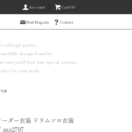
Account
Cart(0)
Mail Magazin
Contact
e sell high quality,
eautifully designed outfits.
'm sure you'll find your special costume,
erfect for your needs.
ダ衣装
オーダー衣装 ドラムソロ衣装
ms2797