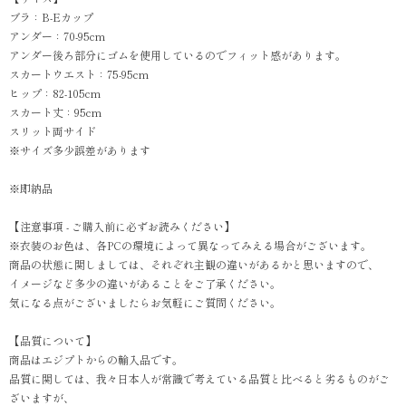
ブラ：B-Eカップ
アンダー：70-95cm
アンダー後ろ部分にゴムを使用しているのでフィット感があります。
スカートウエスト：75-95cm
ヒップ：82-105cm
スカート丈：95cm
スリット両サイド
※サイズ多少誤差があります
※即納品
【注意事項 - ご購入前に必ずお読みください】
※衣装のお色は、各PCの環境によって異なってみえる場合がございます。
商品の状態に関しましては、それぞれ主観の違いがあるかと思いますので、
イメージなど多少の違いがあることをご了承ください。
気になる点がございましたらお気軽にご質問ください。
【品質について】
商品はエジプトからの輸入品です。
品質に関しては、我々日本人が常識で考えている品質と比べると劣るものがご
ざいますが、