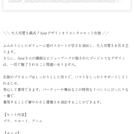
Salalah_Bellydancecoustume(@salalahdancecostume)がシェアした投稿
＼＼ 大人可愛さ満点！Amrデザインオリエンタルセット衣装 ／／
ふんわりとしたボリューム感のスカートが甘さを演出し、大人可愛さを引き立
てます。
さらに、Amrさんの繊細なビジューワークが施されたゴージャスなデザイン
は、一目で魅了されること間違いありません。
衣装のブラカップはしっかりとした作りで、バストをしっかりサポートしてく
れるため、
安心して着用できます。パーティーや舞台などの特別なイベントにぴったりな
一着で、
着用することで華やかさと優雅さを演出することができます。
【セット内容】
ブラ、スカート、アーム
【サイズ】