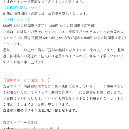
とは色やイメージ等異なってみえることがあります。
【お取寄せ商品について】
納期が10日間以上の商品は、お取寄せ商品となります。
【送料について】
880円(お届け時間帯指定可)、460円(お届け時間帯指定不可)
北海道、沖縄県への発送につきましては、複数商品やオリエンタル衣装等の大
きめサイズの梱包(宅配便 60cm以上)の場合で送料1,280円(お届け時間帯指定可)
となります。
通常20,000円以上のご購入で送料は無料となりますが、恐れ入りますが、北海
道、沖縄県への発送のご注文には適用されませんので、何卒ご了承くださいま
すようお願い申し上げます。
【詐欺サイトにご注意下さい】
当店のロゴ、商品説明文等を許可無く無断で使用しているサイトが存在すると
ご報告をいただいております。悪質な詐欺サイトにご注意をお願い致します。
お客様におかれましては、くれぐれも悪質なサイトをご利用されないよう十分
ご注意下さいますようお願い申し上げます。
当店の正規のドメイン(URL)は下記となります。
当店トップページURL
・charming-onlineshop.com または、