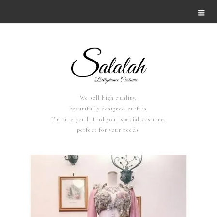
We sell high quality,
beautifully designed outfits.
I'm sure you'll find your special costume,
perfect for your needs.