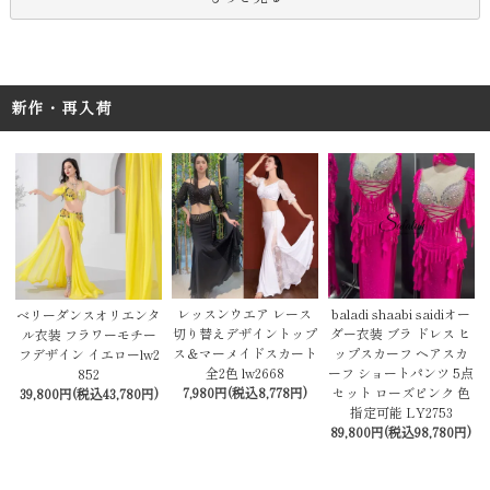
新作・再入荷
レッスンウエア レース
baladi shaabi saidiオー
ベリーダンスオリエンタ
切り替えデザイントップ
ダー衣装 ブラ ドレス ヒ
ル衣装 フラワーモチー
ス＆マーメイドスカート
ップスカーフ ヘアスカ
フデザイン イエローlw2
全2色 lw2668
ーフ ショートパンツ 5点
852
7,980円(税込8,778円)
セット ローズピンク 色
39,800円(税込43,780円)
指定可能 LY2753
89,800円(税込98,780円)