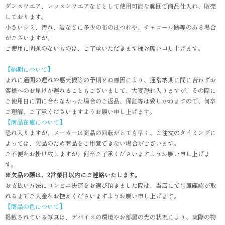
ダンスウエア、レッスンウエアなどとして使用可能な範囲で商品仕入れ、販売
しております。
小さいシミ、汚れ、端などに多少の布のほつれや、チャコール跡等のある場合
がございますが、
ご使用に問題のないものは、ご了承いただきます様お願い申し上げます。
【納期について】
まれに通関の遅れや悪天候等の予期せぬ原因により、通常納期に間に合わずお
客様へのお届けが遅れることもございまして、大変恐れ入りますが、その際に
ご使用日に間に合わなかった場合のご返品、保証等は致しかねますので、何卒
ご理解、ご了承くださいますようお願い申し上げます。
【商品在庫について】
恐れ入りますが、メーカーは商品の回転がとても早く、ご注文のタイミングに
よっては、欠品のため商品をご用意できない場合がございます。
ご不便をお掛け致しますが、何卒ご了承くださいますようお願い申し上げま
す。
※欠品の際は、2営業日以内にご連絡いたします。
お支払い方法にコンビニ決済をお選び頂きました際は、当店にて在庫確認が取
れるまでご入金をお控えくださいますようお願い申し上げます。
【商品の色について】
掲載されている写真は、デバイスの環境やお部屋の光の状況により、実際の物