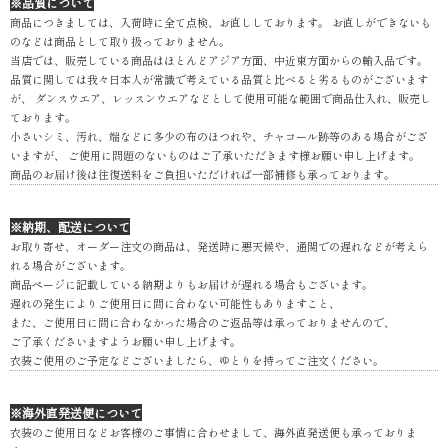
※品質について
商品につきましては、入荷時に全て点検、お直ししております。 お直しができないも
のなどは商品として取り扱っておりません。
当店では、販売している商品はほとんどアジア方面、中近東方面からの輸入品です。
品質に関しては我々日本人が常識で考えている品質と比べると劣るものがございます
が、 ダンスウエア、レッスンウエアなどとして使用可能な範囲で商品仕入れ、販売し
ております。
小さいシミ、汚れ、端などに多少の布のほつれや、チャコール跡等のある場合がござ
いますが、 ご使用に問題のないものはご了承いただきます様お願い申し上げます。
商品のお届け後は往復送料をご負担いただければ一部補修も承っております。
※納期、配送について
お取り寄せ、オーダー注文の商品は、発送時に悪天候や、通関での遅れなどが考えら
れる場合がございます。
商品ページに記載している納期よりもお届けが遅れる場合もございます。
遅れの発生によりご使用日に間に合わない可能性もありますこと、
また、ご使用日に間に合わなかった場合のご返品等は承っておりませんので、
ご了承くださいますようお願い申し上げます。
衣装ご使用のご予定などございましたら、ゆとりを持ってご注文ください。
※海外直発送便について
衣装のご使用日などお客様のご事情に合わせまして、海外直発送便も承っておりま