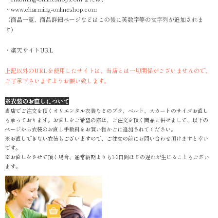
・www.charming-onlineshop.com
（商品一覧、商品詳細ページなどはこの後に英数字等の文字列が追加されま
す）
・楽天サイトURL
上記以外のURLを使用したサイトは、当店とは一切関係がございませんので、
ご了承下さいますようお願い致します。
※衣装のお直しについて
当店でご注文を頂くオリエンタル衣装などのブラ、ベルト、スカートのサイズお直し
も承っております。お直しをご希望の際は、ご注文を頂く商品と併せまして、以下の
ページから衣装のお直し手数料をお買い物かごに追加されてください。
※お直しできない衣装もございますので、ご注文の前にお問い合わせ頂けますと幸い
です。
※お直しをさせて頂く場合、通常納期よりも1-3日間ほどの遅れが生じることもござい
ます。