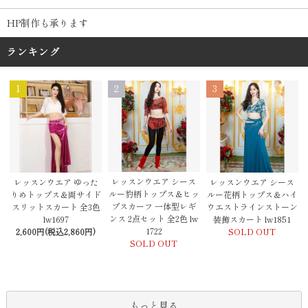
HP制作も承ります
ランキング
1
2
3
レッスンウエア シース
レッスンウエア ゆった
レッスンウエア シース
ルー豹柄トップス＆ヒッ
りめトップス＆両サイド
ルー花柄トップス＆ハイ
プスカーフ 一体型レギ
スリットスカート 全3色
ウエストラインストーン
ンス 2点セット 全2色 lw
lw1697
装飾スカート lw1851
1722
2,600円(税込2,860円)
SOLD OUT
SOLD OUT
もっと見る