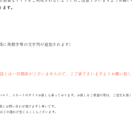
も悪質なサイトをご利用されないよう十分ご注意下さいますようお願い
ります。
後に英数字等の文字列が追加されます）
当店とは一切関係がございませんので、ご了承下さいますようお願い致し
ベルト、スカートのサイズお直しも承っております。お直しをご希望の際は、ご注文を頂く
前にお問い合わせ頂けますと幸いです。
間ほどの遅れが生じることもございます。