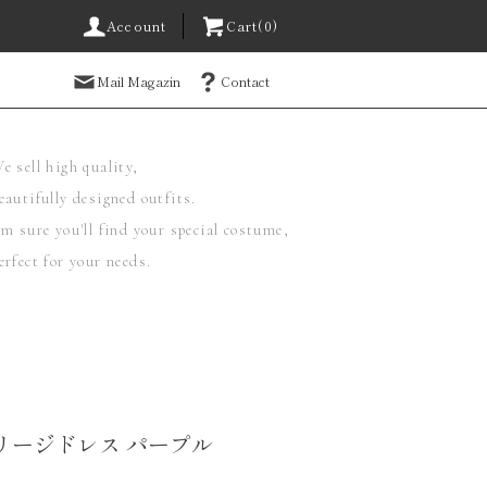
Account
Cart(0)
Mail Magazin
Contact
e sell high quality,
eautifully designed outfits.
'm sure you'll find your special costume,
erfect for your needs.
リージドレス パープル