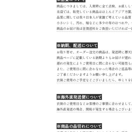
商品につきましては、入荷時に全て点検、お直しし
当店では、販売している商品はほとんどアジア方面
品質に関しては我々日本人が常識で考えている品質
小さいシミ、汚れ、端などに多少の布のほつれや、
商品のお届け後は往復送料をご負担いただければ一
※納期、配送について
お取り寄せ、オーダー注文の商品は、発送時に悪天
商品ページに記載している納期よりもお届けが遅れ
遅れの発生によりご使用日に間に合わない可能性も
また、ご使用日に間に合わなかった場合のご返品等
ご了承くださいますようお願い申し上げます。
衣装ご使用のご予定などございましたら、ゆとりを
※海外直発送便について
衣装のご使用日などお客様のご事情に合わせまして
海外直発送の場合、関税が発生する場合もございま
※商品の品切れについて