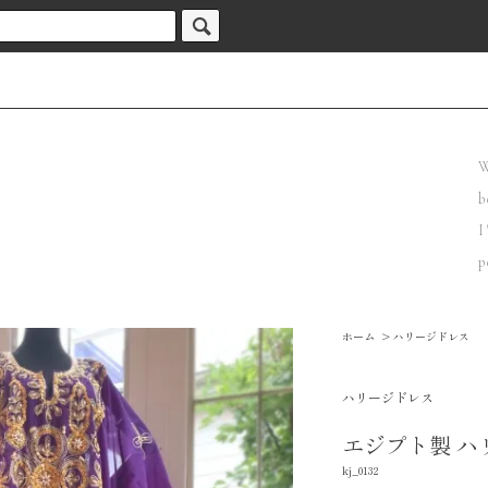
W
b
I
p
ホーム
>
ハリージドレス
ハリージドレス
エジプト製 ハ
kj_0132