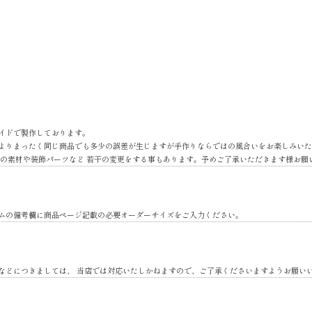
イドで製作しております。
よりまったく同じ商品でも多少の誤差が生じますが手作りならではの風合いをお楽しみいた
地の素材や装飾パーツなど 若干の変更をする事もあります。予めご了承いただきます様お願
ムの備考欄に商品ページ記載の必要オーダーサイズをご入力ください。
などにつきましては、 当店では対応いたしかねますので、ご了承くださいますようお願い