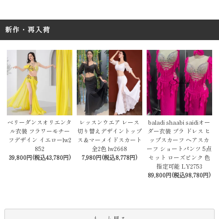
新作・再入荷
レッスンウエア レース
baladi shaabi saidiオー
ベリーダンスオリエンタ
切り替えデザイントップ
ダー衣装 ブラ ドレス ヒ
ル衣装 フラワーモチー
ス＆マーメイドスカート
ップスカーフ ヘアスカ
フデザイン イエローlw2
全2色 lw2668
ーフ ショートパンツ 5点
852
7,980円(税込8,778円)
セット ローズピンク 色
39,800円(税込43,780円)
指定可能 LY2753
89,800円(税込98,780円)