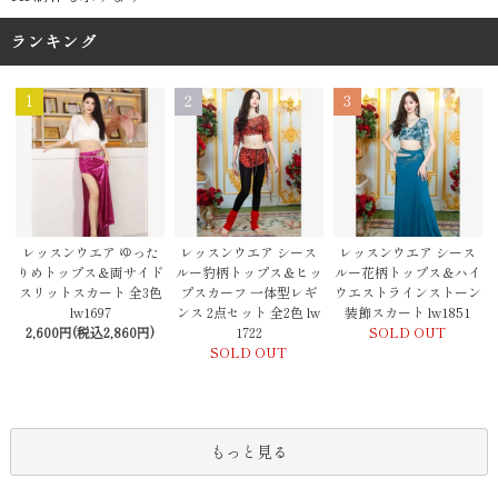
ランキング
1
2
3
レッスンウエア シース
レッスンウエア ゆった
レッスンウエア シース
ルー豹柄トップス＆ヒッ
りめトップス＆両サイド
ルー花柄トップス＆ハイ
プスカーフ 一体型レギ
スリットスカート 全3色
ウエストラインストーン
ンス 2点セット 全2色 lw
lw1697
装飾スカート lw1851
1722
2,600円(税込2,860円)
SOLD OUT
SOLD OUT
もっと見る