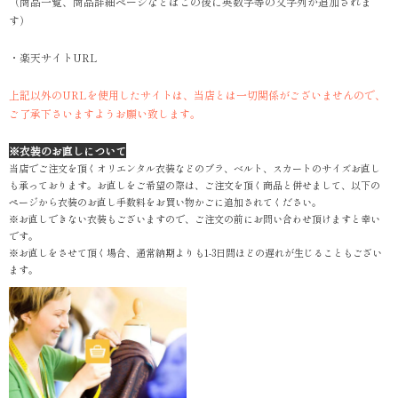
（商品一覧、商品詳細ページなどはこの後に英数字等の文字列が追加されま
す）
・楽天サイトURL
上記以外のURLを使用したサイトは、当店とは一切関係がございませんので、
ご了承下さいますようお願い致します。
※衣装のお直しについて
当店でご注文を頂くオリエンタル衣装などのブラ、ベルト、スカートのサイズお直し
も承っております。お直しをご希望の際は、ご注文を頂く商品と併せまして、以下の
ページから衣装のお直し手数料をお買い物かごに追加されてください。
※お直しできない衣装もございますので、ご注文の前にお問い合わせ頂けますと幸い
です。
※お直しをさせて頂く場合、通常納期よりも1-3日間ほどの遅れが生じることもござい
ます。