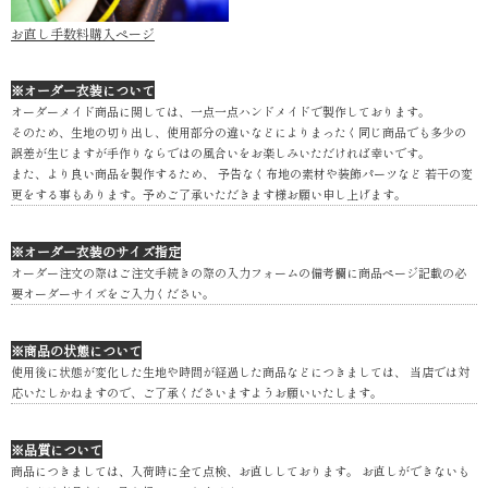
お直し手数料購入ページ
※オーダー衣装について
オーダーメイド商品に関しては、一点一点ハンドメイドで製作しております。
そのため、生地の切り出し、使用部分の違いなどによりまったく同じ商品でも多少の
誤差が生じますが手作りならではの風合いをお楽しみいただければ幸いです。
また、より良い商品を製作するため、 予告なく布地の素材や装飾パーツなど 若干の変
更をする事もあります。予めご了承いただきます様お願い申し上げます。
※オーダー衣装のサイズ指定
オーダー注文の際はご注文手続きの際の入力フォームの備考欄に商品ページ記載の必
要オーダーサイズをご入力ください。
※商品の状態について
使用後に状態が変化した生地や時間が経過した商品などにつきましては、 当店では対
応いたしかねますので、ご了承くださいますようお願いいたします。
※品質について
商品につきましては、入荷時に全て点検、お直ししております。 お直しができないも