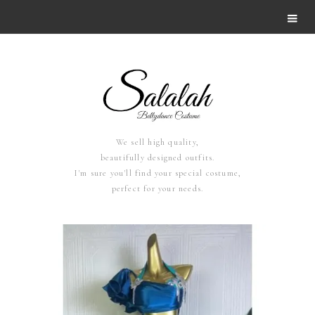
We sell high quality,
beautifully designed outfits.
I'm sure you'll find your special costume,
perfect for your needs.