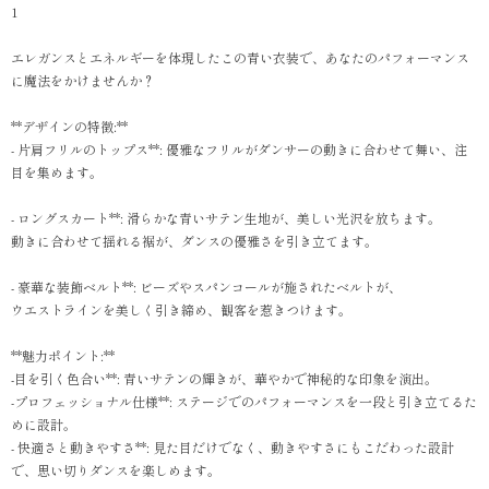
1
エレガンスとエネルギーを体現したこの青い衣装で、あなたのパフォーマンス
に魔法をかけませんか？
**デザインの特徴:**
- 片肩フリルのトップス**: 優雅なフリルがダンサーの動きに合わせて舞い、注
目を集めます。
- ロングスカート**: 滑らかな青いサテン生地が、美しい光沢を放ちます。
動きに合わせて揺れる裾が、ダンスの優雅さを引き立てます。
- 豪華な装飾ベルト**: ビーズやスパンコールが施されたベルトが、
ウエストラインを美しく引き締め、観客を惹きつけます。
**魅力ポイント:**
-目を引く色合い**: 青いサテンの輝きが、華やかで神秘的な印象を演出。
-プロフェッショナル仕様**: ステージでのパフォーマンスを一段と引き立てるた
めに設計。
- 快適さと動きやすさ**: 見た目だけでなく、動きやすさにもこだわった設計
で、思い切りダンスを楽しめます。