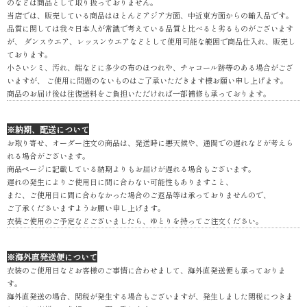
のなどは商品として取り扱っておりません。
当店では、販売している商品はほとんどアジア方面、中近東方面からの輸入品です。
品質に関しては我々日本人が常識で考えている品質と比べると劣るものがございます
が、 ダンスウエア、レッスンウエアなどとして使用可能な範囲で商品仕入れ、販売し
ております。
小さいシミ、汚れ、端などに多少の布のほつれや、チャコール跡等のある場合がござ
いますが、 ご使用に問題のないものはご了承いただきます様お願い申し上げます。
商品のお届け後は往復送料をご負担いただければ一部補修も承っております。
※納期、配送について
お取り寄せ、オーダー注文の商品は、発送時に悪天候や、通関での遅れなどが考えら
れる場合がございます。
商品ページに記載している納期よりもお届けが遅れる場合もございます。
遅れの発生によりご使用日に間に合わない可能性もありますこと、
また、ご使用日に間に合わなかった場合のご返品等は承っておりませんので、
ご了承くださいますようお願い申し上げます。
衣装ご使用のご予定などございましたら、ゆとりを持ってご注文ください。
※海外直発送便について
衣装のご使用日などお客様のご事情に合わせまして、海外直発送便も承っておりま
す。
海外直発送の場合、関税が発生する場合もございますが、発生しました関税につきま