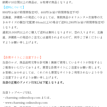
納期が10日間以上の商品は、お取寄せ商品となります。
【送料について】
880円(お届け時間帯指定可)、460円(お届け時間帯指定不可)
北海道、沖縄県への発送につきましては、複数商品やオリエンタル衣装等の大
きめサイズの梱包(宅配便 60cm以上)の場合で送料1,280円(お届け時間帯指定可)
となります。
通常20,000円以上のご購入で送料は無料となりますが、恐れ入りますが、北海
道、沖縄県への発送のご注文には適用されませんので、何卒ご了承くださいま
すようお願い申し上げます。
【詐欺サイトにご注意下さい】
当店のロゴ、商品説明文等を許可無く無断で使用しているサイトが存在すると
ご報告をいただいております。悪質な詐欺サイトにご注意をお願い致します。
お客様におかれましては、くれぐれも悪質なサイトをご利用されないよう十分
ご注意下さいますようお願い申し上げます。
当店の正規のドメイン(URL)は下記となります。
当店トップページURL
・charming-onlineshop.com または、
・www.charming-onlineshop.com