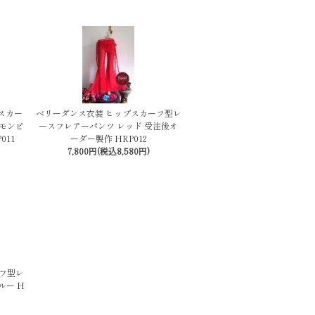
スカー
ベリーダンス衣装 ヒップスカーフ型レ
モンピ
ースフレアーパンツ レッド 受注後オ
011
ーダー製作 HRP012
7,800円(税込8,580円)
フ型レ
ルー H