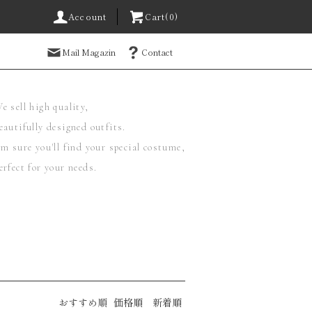
Account
Cart(0)
Mail Magazin
Contact
e sell high quality,
eautifully designed outfits.
'm sure you'll find your special costume,
erfect for your needs.
おすすめ順
価格順
新着順