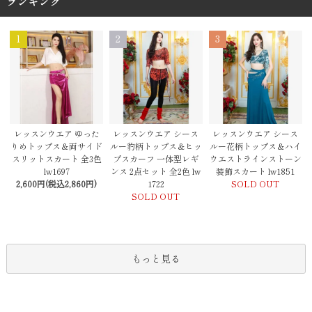
ランキング
1
2
3
レッスンウエア シース
レッスンウエア ゆった
レッスンウエア シース
ルー豹柄トップス＆ヒッ
りめトップス＆両サイド
ルー花柄トップス＆ハイ
プスカーフ 一体型レギ
スリットスカート 全3色
ウエストラインストーン
ンス 2点セット 全2色 lw
lw1697
装飾スカート lw1851
1722
2,600円(税込2,860円)
SOLD OUT
SOLD OUT
もっと見る