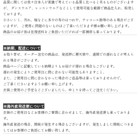
品質に関しては我々日本人が常識で考えている品質と比べると劣るものがございます
が、 ダンスウエア、レッスンウエアなどとして使用可能な範囲で商品仕入れ、販売し
ております。
小さいシミ、汚れ、端などに多少の布のほつれや、チャコール跡等のある場合がござ
いますが、 ご使用に問題のないものはご了承いただきます様お願い申し上げます。
商品のお届け後は往復送料をご負担いただければ一部補修も承っております。
※納期、配送について
お取り寄せ、オーダー注文の商品は、発送時に悪天候や、通関での遅れなどが考えら
れる場合がございます。
商品ページに記載している納期よりもお届けが遅れる場合もございます。
遅れの発生によりご使用日に間に合わない可能性もありますこと、
また、ご使用日に間に合わなかった場合のご返品等は承っておりませんので、
ご了承くださいますようお願い申し上げます。
衣装ご使用のご予定などございましたら、ゆとりを持ってご注文ください。
※海外直発送便について
衣装のご使用日などお客様のご事情に合わせまして、海外直発送便も承っておりま
す。
海外直発送の場合、関税が発生する場合もございますが、発生しました関税につきま
してはお客様のご負担にてお願い致します。