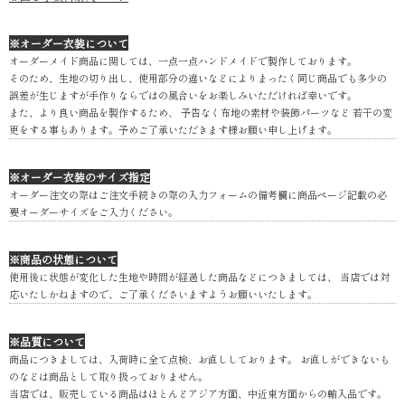
※オーダー衣装について
オーダーメイド商品に関しては、一点一点ハンドメイドで製作しております。
そのため、生地の切り出し、使用部分の違いなどによりまったく同じ商品でも多少の
誤差が生じますが手作りならではの風合いをお楽しみいただければ幸いです。
また、より良い商品を製作するため、 予告なく布地の素材や装飾パーツなど 若干の変
更をする事もあります。予めご了承いただきます様お願い申し上げます。
※オーダー衣装のサイズ指定
オーダー注文の際はご注文手続きの際の入力フォームの備考欄に商品ページ記載の必
要オーダーサイズをご入力ください。
※商品の状態について
使用後に状態が変化した生地や時間が経過した商品などにつきましては、 当店では対
応いたしかねますので、ご了承くださいますようお願いいたします。
※品質について
商品につきましては、入荷時に全て点検、お直ししております。 お直しができないも
のなどは商品として取り扱っておりません。
当店では、販売している商品はほとんどアジア方面、中近東方面からの輸入品です。