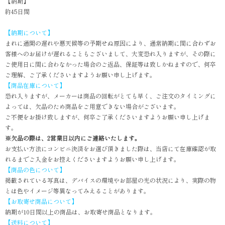
【納期】
約45日間
【納期について】
まれに通関の遅れや悪天候等の予期せぬ原因により、通常納期に間に合わずお
客様へのお届けが遅れることもございまして、大変恐れ入りますが、その際に
ご使用日に間に合わなかった場合のご返品、保証等は致しかねますので、何卒
ご理解、ご了承くださいますようお願い申し上げます。
【商品在庫について】
恐れ入りますが、メーカーは商品の回転がとても早く、ご注文のタイミングに
よっては、欠品のため商品をご用意できない場合がございます。
ご不便をお掛け致しますが、何卒ご了承くださいますようお願い申し上げま
す。
※欠品の際は、2営業日以内にご連絡いたします。
お支払い方法にコンビニ決済をお選び頂きました際は、当店にて在庫確認が取
れるまでご入金をお控えくださいますようお願い申し上げます。
【商品の色について】
掲載されている写真は、デバイスの環境やお部屋の光の状況により、実際の物
とは色やイメージ等異なってみえることがあります。
【お取寄せ商品について】
納期が10日間以上の商品は、お取寄せ商品となります。
【送料について】