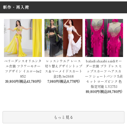
新作・再入荷
レッスンウエア レース
baladi shaabi saidiオー
ベリーダンスオリエンタ
切り替えデザイントップ
ダー衣装 ブラ ドレス ヒ
ル衣装 フラワーモチー
ス＆マーメイドスカート
ップスカーフ ヘアスカ
フデザイン イエローlw2
全2色 lw2668
ーフ ショートパンツ 5点
852
7,980円(税込8,778円)
セット ローズピンク 色
39,800円(税込43,780円)
指定可能 LY2753
89,800円(税込98,780円)
もっと見る