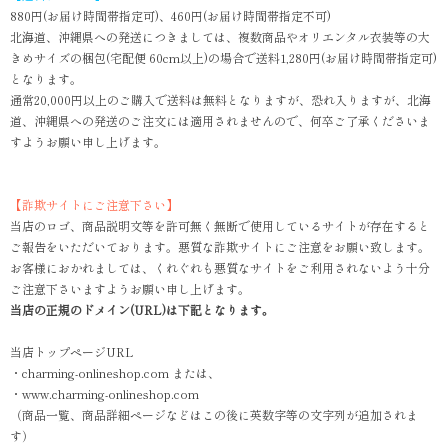
880円(お届け時間帯指定可)、460円(お届け時間帯指定不可)
北海道、沖縄県への発送につきましては、複数商品やオリエンタル衣装等の大
きめサイズの梱包(宅配便 60cm以上)の場合で送料1,280円(お届け時間帯指定可)
となります。
通常20,000円以上のご購入で送料は無料となりますが、恐れ入りますが、北海
道、沖縄県への発送のご注文には適用されませんので、何卒ご了承くださいま
すようお願い申し上げます。
【詐欺サイトにご注意下さい】
当店のロゴ、商品説明文等を許可無く無断で使用しているサイトが存在すると
ご報告をいただいております。悪質な詐欺サイトにご注意をお願い致します。
お客様におかれましては、くれぐれも悪質なサイトをご利用されないよう十分
ご注意下さいますようお願い申し上げます。
当店の正規のドメイン(URL)は下記となります。
当店トップページURL
・charming-onlineshop.com または、
・www.charming-onlineshop.com
（商品一覧、商品詳細ページなどはこの後に英数字等の文字列が追加されま
す）