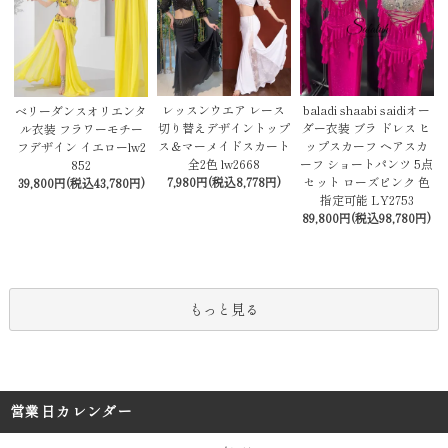
レッスンウエア レース
baladi shaabi saidiオー
ベリーダンスオリエンタ
切り替えデザイントップ
ダー衣装 ブラ ドレス ヒ
ル衣装 フラワーモチー
ス＆マーメイドスカート
ップスカーフ ヘアスカ
フデザイン イエローlw2
全2色 lw2668
ーフ ショートパンツ 5点
852
7,980円(税込8,778円)
セット ローズピンク 色
39,800円(税込43,780円)
指定可能 LY2753
89,800円(税込98,780円)
もっと見る
営業日カレンダー