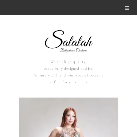
We sell high quality,
beautifully designed outfits.
I'm sure you'll find your special costume,
perfect for your needs.