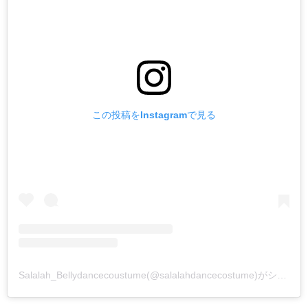
この投稿をInstagramで見る
Salalah_Bellydancecoustume(@salalahdancecostume)がシェアした投稿