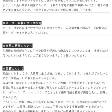
誤差が生じますが手作りならではの風合いをお楽しみいただければ幸いです。
また、より良い商品を製作するため、 予告なく布地の素材や装飾パーツなど 若干の変
更をする事もあります。予めご了承いただきます様お願い申し上げます。
※オーダー衣装のサイズ指定
オーダー注文の際はご注文手続きの際の入力フォームの備考欄に商品ページ記載の必
要オーダーサイズをご入力ください。
※商品の状態について
使用後に状態が変化した生地や時間が経過した商品などにつきましては、 当店では対
応いたしかねますので、ご了承くださいますようお願いいたします。
※品質について
商品につきましては、入荷時に全て点検、お直ししております。 お直しができないも
のなどは商品として取り扱っておりません。
当店では、販売している商品はほとんどアジア方面、中近東方面からの輸入品です。
品質に関しては我々日本人が常識で考えている品質と比べると劣るものがございます
が、 ダンスウエア、レッスンウエアなどとして使用可能な範囲で商品仕入れ、販売し
ております。
小さいシミ、汚れ、端などに多少の布のほつれや、チャコール跡等のある場合がござ
いますが、 ご使用に問題のないものはご了承いただきます様お願い申し上げます。
商品のお届け後は往復送料をご負担いただければ一部補修も承っております。