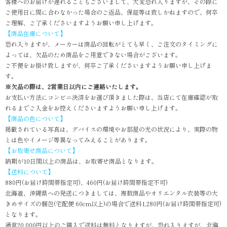
客様へのお届けが遅れることもございまして、大変恐れ入りますが、その際に
ご使用日に間に合わなかった場合のご返品、保証等は致しかねますので、何卒
ご理解、ご了承くださいますようお願い申し上げます。
【商品在庫について】
恐れ入りますが、メーカーは商品の回転がとても早く、ご注文のタイミングに
よっては、欠品のため商品をご用意できない場合がございます。
ご不便をお掛け致しますが、何卒ご了承くださいますようお願い申し上げま
す。
※欠品の際は、2営業日以内にご連絡いたします。
お支払い方法にコンビニ決済をお選び頂きました際は、当店にて在庫確認が取
れるまでご入金をお控えくださいますようお願い申し上げます。
【商品の色について】
掲載されている写真は、デバイスの環境やお部屋の光の状況により、実際の物
とは色やイメージ等異なってみえることがあります。
【お取寄せ商品について】
納期が10日間以上の商品は、お取寄せ商品となります。
【送料について】
880円(お届け時間帯指定可)、460円(お届け時間帯指定不可)
北海道、沖縄県への発送につきましては、複数商品やオリエンタル衣装等の大
きめサイズの梱包(宅配便 60cm以上)の場合で送料1,280円(お届け時間帯指定可)
となります。
通常20,000円以上のご購入で送料は無料となりますが、恐れ入りますが、北海