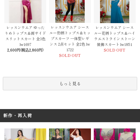
レッスンウエア シース
レッスンウエア ゆった
レッスンウエア シース
ルー豹柄トップス＆ヒッ
りめトップス＆両サイド
ルー花柄トップス＆ハイ
プスカーフ 一体型レギ
スリットスカート 全3色
ウエストラインストーン
ンス 2点セット 全2色 lw
lw1697
装飾スカート lw1851
1722
2,600円(税込2,860円)
SOLD OUT
SOLD OUT
もっと見る
新作・再入荷