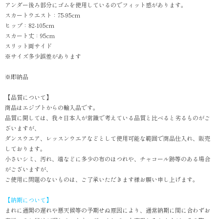
アンダー後ろ部分にゴムを使用しているのでフィット感があります。
スカートウエスト：75-95cm
ヒップ：82-105cm
スカート丈：95cm
スリット両サイド
※サイズ多少誤差があります
※即納品
【品質について】
商品はエジプトからの輸入品です。
品質に関しては、我々日本人が常識で考えている品質と比べると劣るものがご
ざいますが、
ダンスウエア、レッスンウエアなどとして使用可能な範囲で商品仕入れ、販売
しております。
小さいシミ、汚れ、端などに多少の布のほつれや、チャコール跡等のある場合
がございますが、
ご使用に問題のないものは、ご了承いただきます様お願い申し上げます。
【納期について】
まれに通関の遅れや悪天候等の予期せぬ原因により、通常納期に間に合わずお