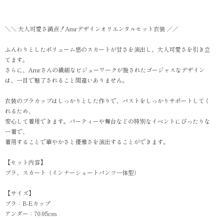
＼＼ 大人可愛さ満点！Amrデザインオリエンタルセット衣装 ／／
ふんわりとしたボリューム感のスカートが甘さを演出し、大人可愛さを引き立
てます。
さらに、Amrさんの繊細なビジューワークが施されたゴージャスなデザイン
は、一目で魅了されること間違いありません。
衣装のブラカップはしっかりとした作りで、バストをしっかりサポートしてく
れるため、
安心して着用できます。パーティーや舞台などの特別なイベントにぴったりな
一着で、
着用することで華やかさと優雅さを演出することができます。
【セット内容】
ブラ、スカート（インナーショートパンツ一体型）
【サイズ】
ブラ：B-Eカップ
アンダー：70-95cm