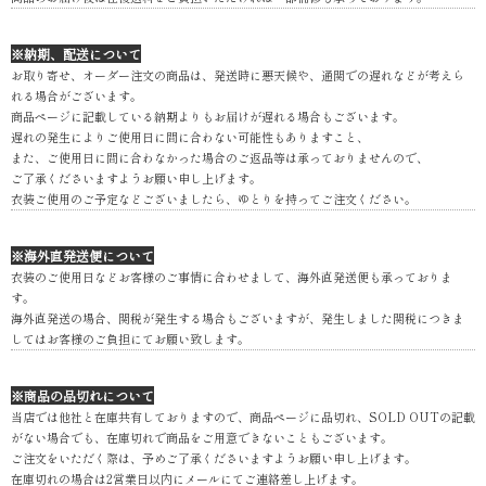
※納期、配送について
お取り寄せ、オーダー注文の商品は、発送時に悪天候や、通関での遅れなどが考えら
れる場合がございます。
商品ページに記載している納期よりもお届けが遅れる場合もございます。
遅れの発生によりご使用日に間に合わない可能性もありますこと、
また、ご使用日に間に合わなかった場合のご返品等は承っておりませんので、
ご了承くださいますようお願い申し上げます。
衣装ご使用のご予定などございましたら、ゆとりを持ってご注文ください。
※海外直発送便について
衣装のご使用日などお客様のご事情に合わせまして、海外直発送便も承っておりま
す。
海外直発送の場合、関税が発生する場合もございますが、発生しました関税につきま
してはお客様のご負担にてお願い致します。
※商品の品切れについて
当店では他社と在庫共有しておりますので、商品ページに品切れ、SOLD OUTの記載
がない場合でも、在庫切れで商品をご用意できないこともございます。
ご注文をいただく際は、予めご了承くださいますようお願い申し上げます。
在庫切れの場合は2営業日以内にメールにてご連絡差し上げます。