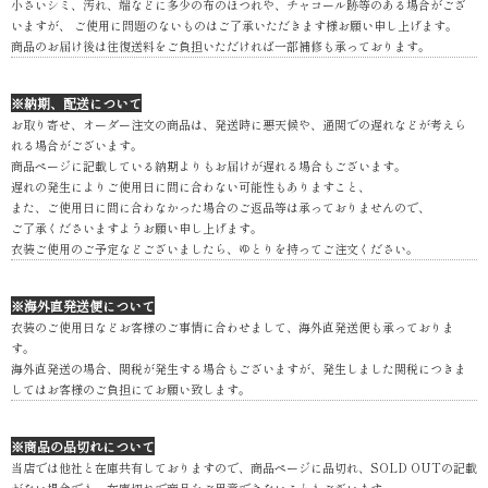
小さいシミ、汚れ、端などに多少の布のほつれや、チャコール跡等のある場合がござ
いますが、 ご使用に問題のないものはご了承いただきます様お願い申し上げます。
商品のお届け後は往復送料をご負担いただければ一部補修も承っております。
※納期、配送について
お取り寄せ、オーダー注文の商品は、発送時に悪天候や、通関での遅れなどが考えら
れる場合がございます。
商品ページに記載している納期よりもお届けが遅れる場合もございます。
遅れの発生によりご使用日に間に合わない可能性もありますこと、
また、ご使用日に間に合わなかった場合のご返品等は承っておりませんので、
ご了承くださいますようお願い申し上げます。
衣装ご使用のご予定などございましたら、ゆとりを持ってご注文ください。
※海外直発送便について
衣装のご使用日などお客様のご事情に合わせまして、海外直発送便も承っておりま
す。
海外直発送の場合、関税が発生する場合もございますが、発生しました関税につきま
してはお客様のご負担にてお願い致します。
※商品の品切れについて
当店では他社と在庫共有しておりますので、商品ページに品切れ、SOLD OUTの記載
がない場合でも、在庫切れで商品をご用意できないこともございます。