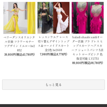
レッスンウエア レース
baladi shaabi saidiオー
ベリーダンスオリエンタ
切り替えデザイントップ
ダー衣装 ブラ ドレス ヒ
ル衣装 フラワーモチー
ス＆マーメイドスカート
ップスカーフ ヘアスカ
フデザイン イエローlw2
全2色 lw2668
ーフ ショートパンツ 5点
852
7,980円(税込8,778円)
セット ローズピンク 色
39,800円(税込43,780円)
指定可能 LY2753
89,800円(税込98,780円)
もっと見る