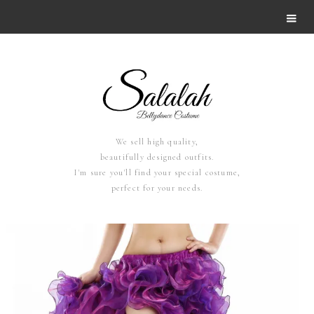
We sell high quality,
beautifully designed outfits.
I'm sure you'll find your special costume,
perfect for your needs.