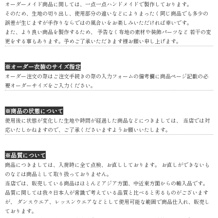
オーダーメイド商品に関しては、一点一点ハンドメイドで製作しております。
そのため、生地の切り出し、使用部分の違いなどによりまったく同じ商品でも多少の
誤差が生じますが手作りならではの風合いをお楽しみいただければ幸いです。
また、より良い商品を製作するため、 予告なく布地の素材や装飾パーツなど 若干の変
更をする事もあります。予めご了承いただきます様お願い申し上げます。
※オーダー衣装のサイズ指定
オーダー注文の際はご注文手続きの際の入力フォームの備考欄に商品ページ記載の必
要オーダーサイズをご入力ください。
※商品の状態について
使用後に状態が変化した生地や時間が経過した商品などにつきましては、 当店では対
応いたしかねますので、ご了承くださいますようお願いいたします。
※品質について
商品につきましては、入荷時に全て点検、お直ししております。 お直しができないも
のなどは商品として取り扱っておりません。
当店では、販売している商品はほとんどアジア方面、中近東方面からの輸入品です。
品質に関しては我々日本人が常識で考えている品質と比べると劣るものがございます
が、 ダンスウエア、レッスンウエアなどとして使用可能な範囲で商品仕入れ、販売し
ております。