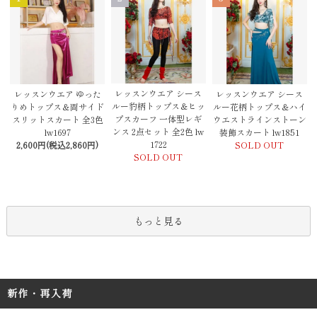
レッスンウエア シース
レッスンウエア ゆった
レッスンウエア シース
ルー豹柄トップス＆ヒッ
りめトップス＆両サイド
ルー花柄トップス＆ハイ
プスカーフ 一体型レギ
スリットスカート 全3色
ウエストラインストーン
ンス 2点セット 全2色 lw
lw1697
装飾スカート lw1851
1722
2,600円(税込2,860円)
SOLD OUT
SOLD OUT
もっと見る
新作・再入荷