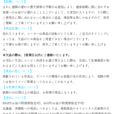
【納期について】
まれに通関の遅れや悪天候等の予期せぬ原因により、通常納期に間に合わずお
客様へのお届けが遅れることもございまして、大変恐れ入りますが、その際に
ご使用日に間に合わなかった場合のご返品、保証等は致しかねますので、何卒
ご理解、ご了承くださいますようお願い申し上げます。
【商品在庫について】
恐れ入りますが、メーカーは商品の回転がとても早く、ご注文のタイミングに
よっては、欠品のため商品をご用意できない場合がございます。
ご不便をお掛け致しますが、何卒ご了承くださいますようお願い申し上げま
す。
※欠品の際は、2営業日以内にご連絡いたします。
お支払い方法にコンビニ決済をお選び頂きました際は、当店にて在庫確認が取
れるまでご入金をお控えくださいますようお願い申し上げます。
【商品の色について】
掲載されている写真は、デバイスの環境やお部屋の光の状況により、実際の物
とは色やイメージ等異なってみえることがあります。
【お取寄せ商品について】
納期が10日間以上の商品は、お取寄せ商品となります。
【送料について】
880円(お届け時間帯指定可)、460円(お届け時間帯指定不可)
北海道、沖縄県への発送につきましては、複数商品やオリエンタル衣装等の大
きめサイズの梱包(宅配便 60cm以上)の場合で送料1,280円(お届け時間帯指定可)