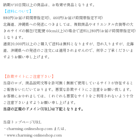
納期が10日間以上の商品は、お取寄せ商品となります。
【送料について】
880円(お届け時間帯指定可)、460円(お届け時間帯指定不可)
北海道、沖縄県への発送につきましては、複数商品やオリエンタル衣装等の大
きめサイズの梱包(宅配便 60cm以上)の場合で送料1,280円(お届け時間帯指定可)
となります。
通常20,000円以上のご購入で送料は無料となりますが、恐れ入りますが、北海
道、沖縄県への発送のご注文には適用されませんので、何卒ご了承くださいま
すようお願い申し上げます。
【詐欺サイトにご注意下さい】
当店のロゴ、商品説明文等を許可無く無断で使用しているサイトが存在すると
ご報告をいただいております。悪質な詐欺サイトにご注意をお願い致します。
お客様におかれましては、くれぐれも悪質なサイトをご利用されないよう十分
ご注意下さいますようお願い申し上げます。
当店の正規のドメイン(URL)は下記となります。
当店トップページURL
・charming-onlineshop.com または、
・www.charming-onlineshop.com