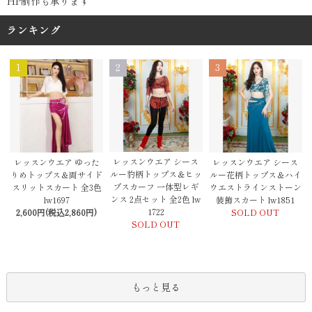
HP制作も承ります
ランキング
1
2
3
レッスンウエア シース
レッスンウエア ゆった
レッスンウエア シース
ルー豹柄トップス＆ヒッ
りめトップス＆両サイド
ルー花柄トップス＆ハイ
プスカーフ 一体型レギ
スリットスカート 全3色
ウエストラインストーン
ンス 2点セット 全2色 lw
lw1697
装飾スカート lw1851
1722
2,600円(税込2,860円)
SOLD OUT
SOLD OUT
もっと見る