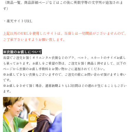
（商品一覧、商品詳細ページなどはこの後に英数字等の文字列が追加されま
す）
・楽天サイトURL
上記以外のURLを使用したサイトは、当店とは一切関係がございませんので、
ご了承下さいますようお願い致します。
※衣装のお直しについて
当店でご注文を頂くオリエンタル衣装などのブラ、ベルト、スカートのサイズお直し
も承っております。お直しをご希望の際は、ご注文を頂く商品と併せまして、以下の
ページから衣装のお直し手数料をお買い物かごに追加されてください。
※お直しできない衣装もございますので、ご注文の前にお問い合わせ頂けますと幸い
です。
※お直しをさせて頂く場合、通常納期よりも1-3日間ほどの遅れが生じることもござい
ます。