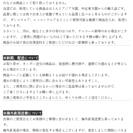
のなどは商品として取り扱っておりません。
当店では、販売している商品はほとんどアジア方面、中近東方面からの輸入品です。
品質に関しては我々日本人が常識で考えている品質と比べると劣るものがございます
が、 ダンスウエア、レッスンウエアなどとして使用可能な範囲で商品仕入れ、販売し
ております。
小さいシミ、汚れ、端などに多少の布のほつれや、チャコール跡等のある場合がござ
いますが、 ご使用に問題のないものはご了承いただきます様お願い申し上げます。
商品のお届け後は往復送料をご負担いただければ一部補修も承っております。
※納期、配送について
お取り寄せ、オーダー注文の商品は、発送時に悪天候や、通関での遅れなどが考えら
れる場合がございます。
商品ページに記載している納期よりもお届けが遅れる場合もございます。
遅れの発生によりご使用日に間に合わない可能性もありますこと、
また、ご使用日に間に合わなかった場合のご返品等は承っておりませんので、
ご了承くださいますようお願い申し上げます。
衣装ご使用のご予定などございましたら、ゆとりを持ってご注文ください。
※海外直発送便について
衣装のご使用日などお客様のご事情に合わせまして、海外直発送便も承っておりま
す。
海外直発送の場合、関税が発生する場合もございますが、発生しました関税につきま