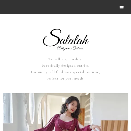
We sell high quality,
beautifully designed outfits.
I'm sure you'll find your special costume,
perfect for your needs.