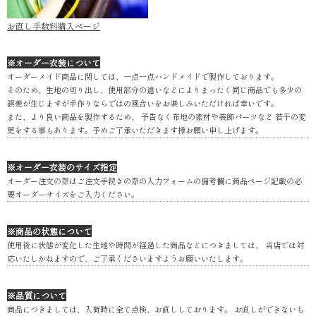
お直し手数料購入ページ
※オーダー衣装について
オーダーメイド商品に関しては、一点一点ハンドメイドで製作しております。
そのため、生地の切り出し、使用部分の違いなどによりまったく同じ商品でも多少の
誤差が生じますが手作りならではの風合いをお楽しみいただければ幸いです。
また、より良い商品を製作するため、 予告なく布地の素材や装飾パーツなど 若干の変
更をする事もあります。予めご了承いただきます様お願い申し上げます。
※オーダー衣装のサイズ指定
オーダー注文の際はご注文手続きの際の入力フォームの備考欄に商品ページ記載の必
要オーダーサイズをご入力ください。
※商品の状態について
使用後に状態が変化した生地や時間が経過した商品などにつきましては、 当店では対
応いたしかねますので、ご了承くださいますようお願いいたします。
※品質について
商品につきましては、入荷時に全て点検、お直ししております。 お直しができないも