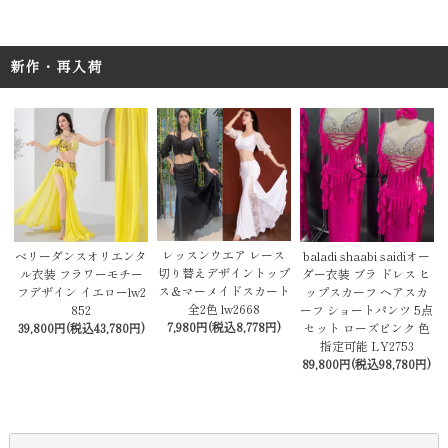
新作・再入荷
レッスンウエア レース
baladi shaabi saidiオー
ベリーダンスオリエンタ
切り替えデザイントップ
ダー衣装 ブラ ドレス ヒ
ル衣装 フラワーモチー
ス＆マーメイドスカート
ップスカーフ ヘアスカ
フデザイン イエローlw2
全2色 lw2668
ーフ ショートパンツ 5点
852
7,980円(税込8,778円)
セット ローズピンク 色
39,800円(税込43,780円)
指定可能 LY2753
89,800円(税込98,780円)