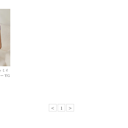
ャミイ
ー YG
<
1
>