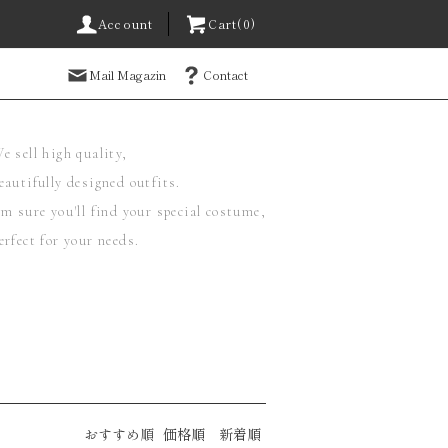
Account
Cart(0)
Mail Magazin
Contact
e sell high quality,
eautifully designed outfits.
'm sure you'll find your special costume,
erfect for your needs.
おすすめ順
価格順
新着順